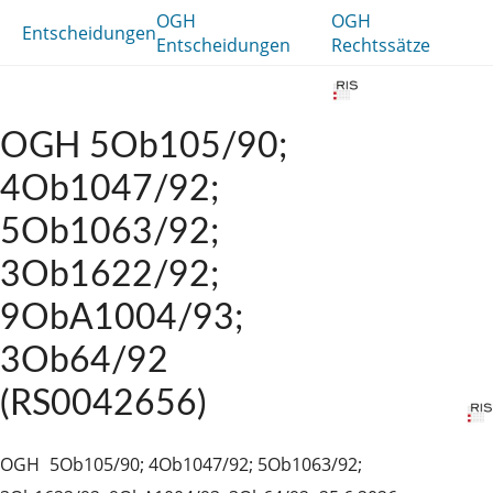
OGH
OGH
Entscheidungen
Entscheidungen
Rechtssätze
OGH 5Ob105/90;
4Ob1047/92;
5Ob1063/92;
3Ob1622/92;
9ObA1004/93;
3Ob64/92
(RS0042656)
OGH
5Ob105/90; 4Ob1047/92; 5Ob1063/92;