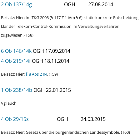
2 Ob 137/14g
OGH
27.08.2014
Beisatz: Hier: Im TKG 2003 (§ 117 Z 1 iVm § 6) ist die konkrete Entscheidung
klar der Telekom-Control-Kommission im Verwaltungsverfahren
zugewiesen. (T58)
6 Ob 146/14k
OGH
17.09.2014
4 Ob 219/14f
OGH
18.11.2014
Beisatz: Hier:
§ 8 Abs 2 JN
. (T59)
1 Ob 238/14b
OGH
22.01.2015
Vgl auch
4 Ob 29/15s
OGH
24.03.2015
Beisatz: Hier: Gesetz über die burgenländischen Landessymbole. (T60)