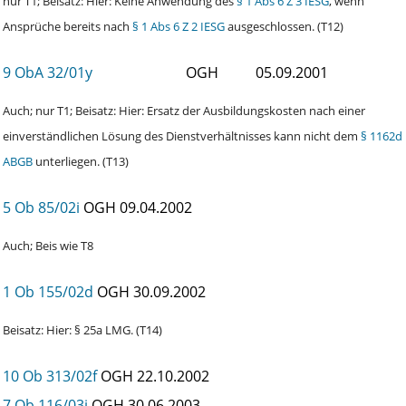
nur T1; Beisatz: Hier: Keine Anwendung des
§ 1 Abs 6 Z 3 IESG
, wenn
Ansprüche bereits nach
§ 1 Abs 6 Z 2 IESG
ausgeschlossen. (T12)
9 ObA 32/01y
OGH
05.09.2001
Auch; nur T1; Beisatz: Hier: Ersatz der Ausbildungskosten nach einer
einverständlichen Lösung des Dienstverhältnisses kann nicht dem
§ 1162d
ABGB
unterliegen. (T13)
5 Ob 85/02i
OGH
09.04.2002
Auch; Beis wie T8
1 Ob 155/02d
OGH
30.09.2002
Beisatz: Hier: § 25a LMG. (T14)
10 Ob 313/02f
OGH
22.10.2002
7 Ob 116/03i
OGH
30.06.2003