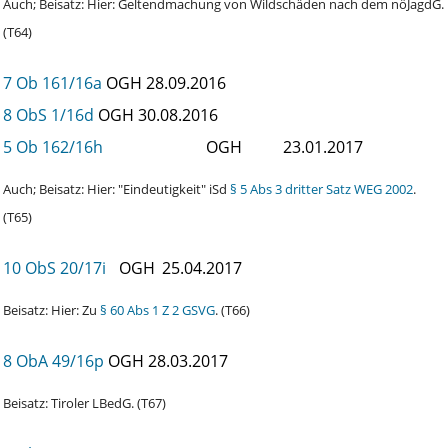
Auch; Beisatz: Hier: Geltendmachung von Wildschäden nach dem nöJagdG.
(T64)
7 Ob 161/16a
OGH
28.09.2016
8 ObS 1/16d
OGH
30.08.2016
5 Ob 162/16h
OGH
23.01.2017
Auch; Beisatz: Hier: "Eindeutigkeit" iSd
§ 5 Abs 3 dritter Satz WEG 2002
.
(T65)
10 ObS 20/17i
OGH
25.04.2017
Beisatz: Hier: Zu
§ 60 Abs 1 Z 2 GSVG
. (T66)
8 ObA 49/16p
OGH
28.03.2017
Beisatz: Tiroler LBedG. (T67)