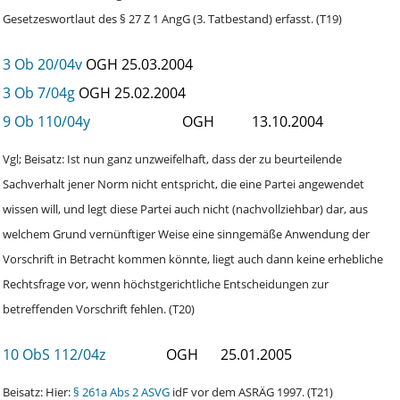
Gesetzeswortlaut des § 27 Z 1 AngG (3. Tatbestand) erfasst. (T19)
3 Ob 20/04v
OGH
25.03.2004
3 Ob 7/04g
OGH
25.02.2004
9 Ob 110/04y
OGH
13.10.2004
Vgl; Beisatz: Ist nun ganz unzweifelhaft, dass der zu beurteilende
Sachverhalt jener Norm nicht entspricht, die eine Partei angewendet
wissen will, und legt diese Partei auch nicht (nachvollziehbar) dar, aus
welchem Grund vernünftiger Weise eine sinngemäße Anwendung der
Vorschrift in Betracht kommen könnte, liegt auch dann keine erhebliche
Rechtsfrage vor, wenn höchstgerichtliche Entscheidungen zur
betreffenden Vorschrift fehlen. (T20)
10 ObS 112/04z
OGH
25.01.2005
Beisatz: Hier:
§ 261a Abs 2 ASVG
idF vor dem ASRÄG 1997. (T21)