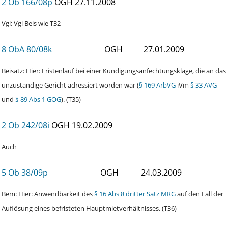
2 Ob 166/08p
OGH
27.11.2008
Vgl; Vgl Beis wie T32
8 ObA 80/08k
OGH
27.01.2009
Beisatz: Hier: Fristenlauf bei einer Kündigungsanfechtungsklage, die an das
unzuständige Gericht adressiert worden war (
§ 169 ArbVG
iVm
§ 33 AVG
und
§ 89 Abs 1 GOG
). (T35)
2 Ob 242/08i
OGH
19.02.2009
Auch
5 Ob 38/09p
OGH
24.03.2009
Bem: Hier: Anwendbarkeit des
§ 16 Abs 8 dritter Satz MRG
auf den Fall der
Auflösung eines befristeten Hauptmietverhältnisses. (T36)