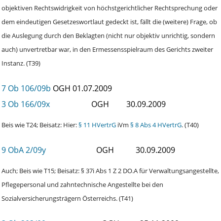
objektiven Rechtswidrigkeit von höchstgerichtlicher Rechtsprechung oder
dem eindeutigen Gesetzeswortlaut gedeckt ist, fällt die (weitere) Frage, ob
die Auslegung durch den Beklagten (nicht nur objektiv unrichtig, sondern
auch) unvertretbar war, in den Ermessensspielraum des Gerichts zweiter
Instanz. (T39)
7 Ob 106/09b
OGH
01.07.2009
3 Ob 166/09x
OGH
30.09.2009
Beis wie T24; Beisatz: Hier:
§ 11 HVertrG
iVm
§ 8 Abs 4 HVertrG
. (T40)
9 ObA 2/09y
OGH
30.09.2009
Auch; Beis wie T15; Beisatz: § 37i Abs 1 Z 2 DO.A für Verwaltungsangestellte,
Pflegepersonal und zahntechnische Angestellte bei den
Sozialversicherungsträgern Österreichs. (T41)