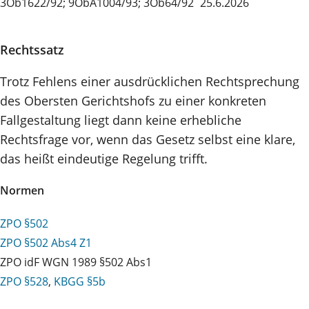
3Ob1622/92; 9ObA1004/93; 3Ob64/92
25.6.2026
Rechtssatz
Trotz Fehlens einer ausdrücklichen Rechtsprechung
des Obersten Gerichtshofs zu einer konkreten
Fallgestaltung liegt dann keine erhebliche
Rechtsfrage vor, wenn das Gesetz selbst eine klare,
das heißt eindeutige Regelung trifft.
Normen
ZPO §502
ZPO §502 Abs4 Z1
ZPO idF WGN 1989 §502 Abs1
ZPO §528
,
KBGG §5b