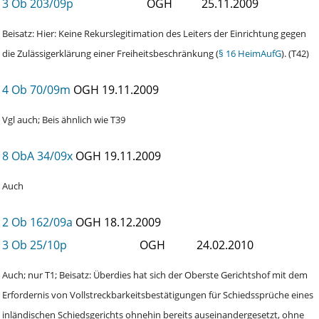
3 Ob 203/09p
OGH
25.11.2009
Beisatz: Hier: Keine Rekurslegitimation des Leiters der Einrichtung gegen
die Zulässigerklärung einer Freiheitsbeschränkung (
§ 16 HeimAufG
). (T42)
4 Ob 70/09m
OGH
19.11.2009
Vgl auch; Beis ähnlich wie T39
8 ObA 34/09x
OGH
19.11.2009
Auch
2 Ob 162/09a
OGH
18.12.2009
3 Ob 25/10p
OGH
24.02.2010
Auch; nur T1; Beisatz: Überdies hat sich der Oberste Gerichtshof mit dem
Erfordernis von Vollstreckbarkeitsbestätigungen für Schiedssprüche eines
inländischen Schiedsgerichts ohnehin bereits auseinandergesetzt, ohne