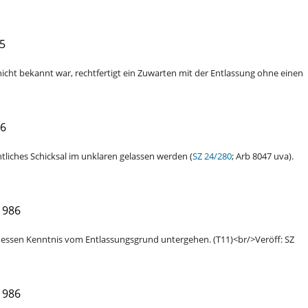
5
icht bekannt war, rechtfertigt ein Zuwarten mit der Entlassung ohne einen
86
tliches Schicksal im unklaren gelassen werden (
SZ 24/280
; Arb 8047 uva).
1986
dessen Kenntnis vom Entlassungsgrund untergehen. (T11)<br/>Veröff: SZ
1986