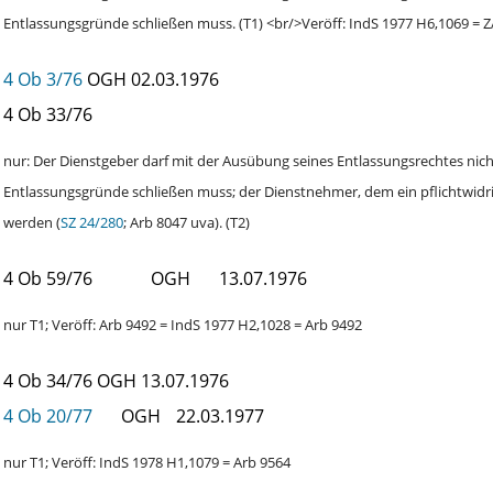
Entlassungsgründe schließen muss. (T1) <br/>Veröff: IndS 1977 H6,1069 = 
4 Ob 3/76
OGH
02.03.1976
4 Ob 33/76
nur: Der Dienstgeber darf mit der Ausübung seines Entlassungsrechtes nic
Entlassungsgründe schließen muss; der Dienstnehmer, dem ein pflichtwidrig
werden (
SZ 24/280
; Arb 8047 uva). (T2)
4 Ob 59/76
OGH
13.07.1976
nur T1; Veröff: Arb 9492 = IndS 1977 H2,1028 = Arb 9492
4 Ob 34/76
OGH
13.07.1976
4 Ob 20/77
OGH
22.03.1977
nur T1; Veröff: IndS 1978 H1,1079 = Arb 9564