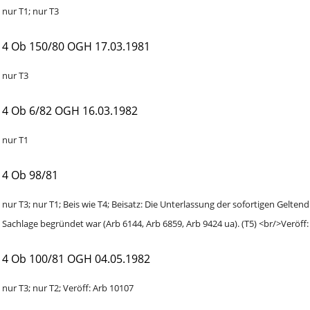
nur T1; nur T3
4 Ob 150/80
OGH
17.03.1981
nur T3
4 Ob 6/82
OGH
16.03.1982
nur T1
4 Ob 98/81
nur T3; nur T1; Beis wie T4; Beisatz: Die Unterlassung der sofortigen Gel
Sachlage begründet war (Arb 6144, Arb 6859, Arb 9424 ua). (T5) <br/>Veröff
4 Ob 100/81
OGH
04.05.1982
nur T3; nur T2; Veröff: Arb 10107