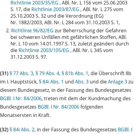
Richtlinie 2003/35/EG
, ABl. Nr. L 156 vom 25.06.2003
S. 17, die
Richtlinie 2003/87/EG
, ABl. Nr. L 275 vom
25.10.2003 S. 32 und die Verordnung (EG)
Nr. 1882/2003, ABl. Nr. L 284 vom 31.10.2003 S. 1,
2.
Richtlinie 96/82/EG
zur Beherrschung der Gefahren
bei schweren Unfällen mit gefährlichen Stoffen, ABl.
Nr. L 10 vom 14.01.1997 S. 13, zuletzt geändert durch
die
Richtlinie 2003/105/EG
, ABl. Nr. L 345 vom
31.12.2003 S. 97.
(31)
§ 77 Abs. 3
,
§ 79 Abs. 4
,
§ 81b Abs. 1
, die Überschrift 8b
im I. Hauptstück,
§ 84i Abs. 1
und
Abs. 3
und die
Anlage 3
zu
diesem Bundesgesetz, in der Fassung des Bundesgesetzes
BGBl. I Nr. 84/2006
, treten mit dem der Kundmachung des
Bundesgesetzes
BGBl. I Nr. 84/2006
folgenden
Monatsersten in Kraft.
(32)
§ 84i Abs. 2
, in der Fassung des Bundesgesetzes
BGBl. I