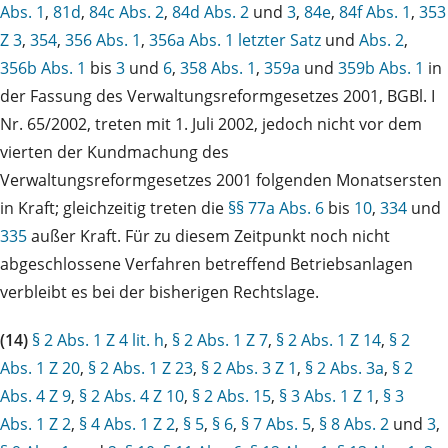
Abs. 1
,
81d
,
84c Abs. 2
,
84d Abs. 2
und
3
,
84e
,
84f Abs. 1
,
353
Z 3
,
354
,
356 Abs. 1
,
356a Abs. 1 letzter Satz
und
Abs. 2
,
356b Abs. 1
bis
3
und
6
,
358 Abs. 1
,
359a
und
359b Abs. 1
in
der Fassung des Verwaltungsreformgesetzes 2001, BGBl. I
Nr. 65/2002, treten mit 1. Juli 2002, jedoch nicht vor dem
vierten der Kundmachung des
Verwaltungsreformgesetzes 2001 folgenden Monatsersten
in Kraft; gleichzeitig treten die
§§ 77a Abs. 6
bis
10
,
334
und
335
außer Kraft. Für zu diesem Zeitpunkt noch nicht
abgeschlossene Verfahren betreffend Betriebsanlagen
verbleibt es bei der bisherigen Rechtslage.
(14)
§ 2 Abs. 1 Z 4 lit. h
,
§ 2 Abs. 1 Z 7
,
§ 2 Abs. 1 Z 14
,
§ 2
Abs. 1 Z 20
,
§ 2 Abs. 1 Z 23
,
§ 2 Abs. 3 Z 1
,
§ 2 Abs. 3a
,
§ 2
Abs. 4 Z 9
,
§ 2 Abs. 4 Z 10
,
§ 2 Abs. 15
,
§ 3 Abs. 1 Z 1
,
§ 3
Abs. 1 Z 2
,
§ 4 Abs. 1 Z 2
,
§ 5
,
§ 6
,
§ 7 Abs. 5
,
§ 8 Abs. 2
und
3
,