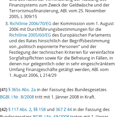
Finanzsystems zum Zweck der Geldwäsche und der
Terrorismusfinanzierung, ABl. vom 25. November
2005, L 309/15
3.
Richtlinie 2006/70/EG
der Kommission vom 1. August
2006 mit Durchführungsbestimmungen für die
Richtlinie 2005/60/EG
des Europäischen Parlaments
und des Rates hinsichtlich der Begriffsbestimmung
von „politisch exponierte Personen“ und der
Festlegung der technischen Kriterien für vereinfachte
Sorgfaltspflichten sowie für die Befreiung in Fällen, in
denen nur gelegentlich oder in sehr eingeschränktem
Umfang Finanzgeschäfte getätigt werden, ABl. vom
1. August 2006, L 214/29
(41)
§ 365s Abs. 2a
in der Fassung des Bundesgesetzes
BGBl. I Nr. 8/2008
tritt mit 1. Jänner 2008 in Kraft.
(42)
§ 117 Abs. 2
,
§§ 158
und
367 Z 44
in der Fassung des
Bundesgesetzes
BGBl. I Nr. 68/2008
treten mit 1. Jänner