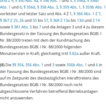
und Z 9
,
§ 350 Abs. 4a
,
§ 356 Abs. 1
und
3
,
§ 356a
,
§ 356b
Abs. 1
und
6
,
§ 356d
,
§ 358 Abs. 3
,
§ 359 Abs. 1
,
§ 359b Abs. 1
vorletzter und letzter Satz und Abs. 4 Z 1,
§ 366 Abs. 1 Z 7
,
§ 367 Z 25
,
26
und
55
bis
57
,
§ 368 Z 13a
bis
13d
und
Z 14
sowie
§ 381 Abs. 5
bis
7
und die Anlagen 3 und 4 zu diesem
Bundesgesetz in der Fassung des Bundesgesetzes BGBl. I
Nr. 88/2000 treten mit dem der Kundmachung des
Bundesgesetzes BGBl. I Nr. 88/2000 folgenden
Monatsersten in Kraft; gleichzeitig tritt
§ 82a
außer Kraft.
(8)
Die
§§ 354
,
356 Abs. 1
und
3
sowie
356b Abs. 1
und
6
in
der Fassung des Bundesgesetzes BGBl. I Nr. 88/2000 sind
auf im Zeitpunkt des diesbezüglichen Inkrafttretens des
Bundesgesetzes BGBl. I Nr. 88/2000 noch nicht
abgeschlossene Verfahren betreffend Betriebsanlagen
nicht anzuwenden.