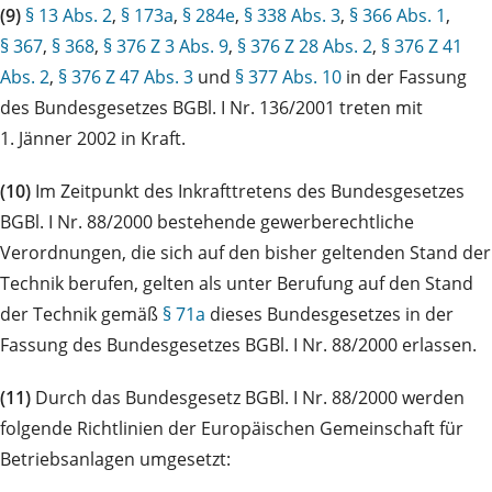
(9)
§ 13 Abs. 2
,
§ 173a
,
§ 284e
,
§ 338 Abs. 3
,
§ 366 Abs. 1
,
§ 367
,
§ 368
,
§ 376 Z 3 Abs. 9
,
§ 376 Z 28 Abs. 2
,
§ 376 Z 41
Abs. 2
,
§ 376 Z 47 Abs. 3
und
§ 377 Abs. 10
in der Fassung
des Bundesgesetzes BGBl. I Nr. 136/2001 treten mit
1. Jänner 2002 in Kraft.
(10)
Im Zeitpunkt des Inkrafttretens des Bundesgesetzes
BGBl. I Nr. 88/2000 bestehende gewerberechtliche
Verordnungen, die sich auf den bisher geltenden Stand der
Technik berufen, gelten als unter Berufung auf den Stand
der Technik gemäß
§ 71a
dieses Bundesgesetzes in der
Fassung des Bundesgesetzes BGBl. I Nr. 88/2000 erlassen.
(11)
Durch das Bundesgesetz BGBl. I Nr. 88/2000 werden
folgende Richtlinien der Europäischen Gemeinschaft für
Betriebsanlagen umgesetzt: