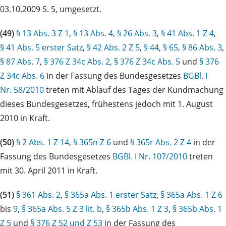
03.10.2009 S. 5, umgesetzt.
(49)
§ 13 Abs. 3 Z 1
,
§ 13 Abs. 4
,
§ 26 Abs. 3
,
§ 41 Abs. 1 Z 4
,
§ 41 Abs. 5 erster Satz
,
§ 42 Abs. 2 Z 5
,
§ 44
,
§ 65
,
§ 86 Abs. 3
,
§ 87 Abs. 7
,
§ 376 Z 34c Abs. 2
,
§ 376 Z 34c Abs. 5
und
§ 376
Z 34c Abs. 6
in der Fassung des Bundesgesetzes
BGBl. I
Nr. 58/2010
treten mit Ablauf des Tages der Kundmachung
dieses Bundesgesetzes, frühestens jedoch mit 1. August
2010 in Kraft.
(50)
§ 2 Abs. 1 Z 14
,
§ 365n Z 6
und
§ 365r Abs. 2 Z 4
in der
Fassung des Bundesgesetzes
BGBl. I Nr. 107/2010
treten
mit 30. April 2011 in Kraft.
(51)
§ 361 Abs. 2
,
§ 365a Abs. 1 erster Satz
,
§ 365a Abs. 1 Z 6
bis
9
,
§ 365a Abs. 5 Z 3 lit. b
,
§ 365b Abs. 1 Z 3
,
§ 365b Abs. 1
Z 5
und
§ 376 Z 52 und Z 53
in der Fassung des