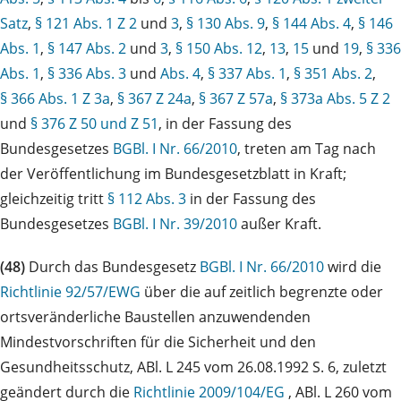
Satz
,
§ 121 Abs. 1 Z 2
und
3
,
§ 130 Abs. 9
,
§ 144 Abs. 4
,
§ 146
Abs. 1
,
§ 147 Abs. 2
und
3
,
§ 150 Abs. 12
,
13
,
15
und
19
,
§ 336
Abs. 1
,
§ 336 Abs. 3
und
Abs. 4
,
§ 337 Abs. 1
,
§ 351 Abs. 2
,
§ 366 Abs. 1 Z 3a
,
§ 367 Z 24a
,
§ 367 Z 57a
,
§ 373a Abs. 5 Z 2
und
§ 376 Z 50 und Z 51
, in der Fassung des
Bundesgesetzes
BGBl. I Nr. 66/2010
, treten am Tag nach
der Veröffentlichung im Bundesgesetzblatt in Kraft;
gleichzeitig tritt
§ 112 Abs. 3
in der Fassung des
Bundesgesetzes
BGBl. I Nr. 39/2010
außer Kraft.
(48)
Durch das Bundesgesetz
BGBl. I Nr. 66/2010
wird die
Richtlinie 92/57/EWG
über die auf zeitlich begrenzte oder
ortsveränderliche Baustellen anzuwendenden
Mindestvorschriften für die Sicherheit und den
Gesundheitsschutz, ABl. L 245 vom 26.08.1992 S. 6, zuletzt
geändert durch die
Richtlinie 2009/104/EG
, ABl. L 260 vom