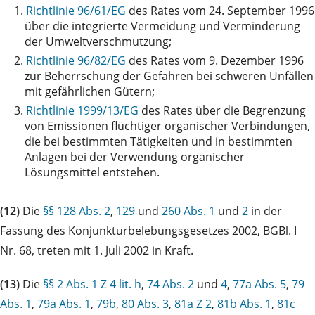
1.
Richtlinie 96/61/EG
des Rates vom 24. September 1996
über die integrierte Vermeidung und Verminderung
der Umweltverschmutzung;
2.
Richtlinie 96/82/EG
des Rates vom 9. Dezember 1996
zur Beherrschung der Gefahren bei schweren Unfällen
mit gefährlichen Gütern;
3.
Richtlinie 1999/13/EG
des Rates über die Begrenzung
von Emissionen flüchtiger organischer Verbindungen,
die bei bestimmten Tätigkeiten und in bestimmten
Anlagen bei der Verwendung organischer
Lösungsmittel entstehen.
(12)
Die
§§ 128 Abs. 2
,
129
und
260 Abs. 1
und
2
in der
Fassung des Konjunkturbelebungsgesetzes 2002, BGBl. I
Nr. 68, treten mit 1. Juli 2002 in Kraft.
(13)
Die
§§ 2 Abs. 1 Z 4 lit. h
,
74 Abs. 2
und
4
,
77a Abs. 5
,
79
Abs. 1
,
79a Abs. 1
,
79b
,
80 Abs. 3
,
81a Z 2
,
81b Abs. 1
,
81c