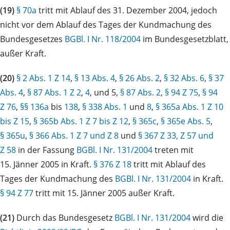
(19)
§ 70a
tritt mit Ablauf des 31. Dezember 2004, jedoch
nicht vor dem Ablauf des Tages der Kundmachung des
Bundesgesetzes
BGBl. I Nr. 118/2004
im Bundesgesetzblatt,
außer Kraft.
(20)
§ 2 Abs. 1 Z 14
,
§ 13 Abs. 4
,
§ 26 Abs. 2
,
§ 32 Abs. 6
,
§ 37
Abs. 4
,
§ 87 Abs. 1 Z 2
,
4
, und 5,
§ 87 Abs. 2
,
§ 94 Z 75
,
§ 94
Z 76
,
§§ 136a
bis
138
,
§ 338 Abs. 1
und
8
,
§ 365a Abs. 1 Z 10
bis Z 15
,
§ 365b Abs. 1 Z 7 bis Z 12
,
§ 365c
,
§ 365e Abs. 5
,
§ 365u
,
§ 366 Abs. 1 Z 7 und Z 8
und
§ 367 Z 33, Z 57 und
Z 58
in der Fassung
BGBl. I Nr. 131/2004
treten mit
15. Jänner 2005 in Kraft.
§ 376 Z 18
tritt mit Ablauf des
Tages der Kundmachung des
BGBl. I Nr. 131/2004
in Kraft.
§ 94 Z 77
tritt mit 15. Jänner 2005 außer Kraft.
(21)
Durch das Bundesgesetz
BGBl. I Nr. 131/2004
wird die