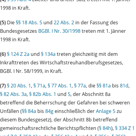
1998 in Kraft.
(5)
Die
§§ 18 Abs. 5
und
22 Abs. 2
in der Fassung des
Bundesgesetzes
BGBl. I Nr. 30/1998
treten mit 1. Jänner
1998 in Kraft.
(6)
§ 124 Z 2a
und
§ 134a
treten gleichzeitig mit dem
Inkrafttreten des Wirtschaftstreuhandberufsgesetzes,
BGBl. I Nr. 58/1999, in Kraft.
(7)
§ 20 Abs. 1
,
§ 71a
,
§ 77 Abs. 1
,
§ 77a
, die
§§ 81a
bis
81d
,
§ 82 Abs. 3a
,
§ 82b Abs. 1
und
5
, der Abschnitt 8a
betreffend die Beherrschung der Gefahren bei schweren
Unfällen (
§§ 84a
bis
84g
einschließlich der
Anlage 5
zu
diesem Bundesgesetz), der Abschnitt 8b betreffend
gemeinschaftsrechtliche Berichtspflichten (
§ 84h
),
§ 334 Z 1