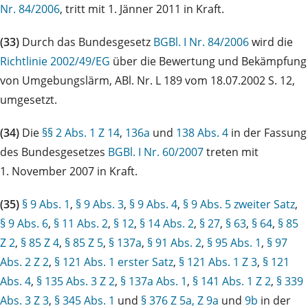
Nr. 84/2006
, tritt mit 1. Jänner 2011 in Kraft.
(33)
Durch das Bundesgesetz
BGBl. I Nr. 84/2006
wird die
Richtlinie 2002/49/EG
über die Bewertung und Bekämpfung
von Umgebungslärm, ABl. Nr. L 189 vom 18.07.2002 S. 12,
umgesetzt.
(34)
Die
§§ 2 Abs. 1 Z 14
,
136a
und
138 Abs. 4
in der Fassung
des Bundesgesetzes
BGBl. I Nr. 60/2007
treten mit
1. November 2007 in Kraft.
(35)
§ 9 Abs. 1
,
§ 9 Abs. 3
,
§ 9 Abs. 4
,
§ 9 Abs. 5 zweiter Satz
,
§ 9 Abs. 6
,
§ 11 Abs. 2
,
§ 12
,
§ 14 Abs. 2
,
§ 27
,
§ 63
,
§ 64
,
§ 85
Z 2
,
§ 85 Z 4
,
§ 85 Z 5
,
§ 137a
,
§ 91 Abs. 2
,
§ 95 Abs. 1
,
§ 97
Abs. 2 Z 2
,
§ 121 Abs. 1 erster Satz
,
§ 121 Abs. 1 Z 3
,
§ 121
Abs. 4
,
§ 135 Abs. 3 Z 2
,
§ 137a Abs. 1
,
§ 141 Abs. 1 Z 2
,
§ 339
Abs. 3 Z 3
,
§ 345 Abs. 1
und
§ 376 Z 5a, Z 9a
und
9b
in der