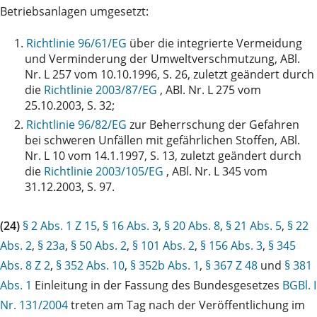
Betriebsanlagen umgesetzt:
1.
Richtlinie 96/61/EG
über die integrierte Vermeidung
und Verminderung der Umweltverschmutzung, ABl.
Nr. L 257 vom 10.10.1996, S. 26, zuletzt geändert durch
die
Richtlinie 2003/87/EG
, ABl. Nr. L 275 vom
25.10.2003, S. 32;
2.
Richtlinie 96/82/EG
zur Beherrschung der Gefahren
bei schweren Unfällen mit gefährlichen Stoffen, ABl.
Nr. L 10 vom 14.1.1997, S. 13, zuletzt geändert durch
die
Richtlinie 2003/105/EG
, ABl. Nr. L 345 vom
31.12.2003, S. 97.
(24)
§ 2 Abs. 1 Z 15
,
§ 16 Abs. 3
,
§ 20 Abs. 8
,
§ 21 Abs. 5
,
§ 22
Abs. 2
,
§ 23a
,
§ 50 Abs. 2
,
§ 101 Abs. 2
,
§ 156 Abs. 3
,
§ 345
Abs. 8 Z 2
,
§ 352 Abs. 10
,
§ 352b Abs. 1
,
§ 367 Z 48
und
§ 381
Abs. 1
Einleitung in der Fassung des Bundesgesetzes
BGBl. I
Nr. 131/2004
treten am Tag nach der Veröffentlichung im