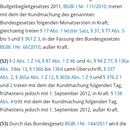
Budgetbegleitgesetzes 2011,
BGBl. I Nr. 111/2010
, treten
mit dem der Kundmachung des genannten
Bundesgesetzes folgenden Monatsersten in Kraft;
gleichzeitig treten
§ 17 Abs. 1 letzter Satz
,
§ 37
,
§ 77 Abs. 5
bis
9
und
§ 367 Z 3
, in der Fassung des Bundesgesetzes
BGBl. I Nr. 66/2010
, außer Kraft.
(52)
§ 2 Abs. 1 Z 14
,
§ 87 Abs. 1 Z 4b
und
4c
,
§ 94 Z 77
,
§ 136a
Abs. 3
bis
13
,
§ 136b
bis
136d
samt Überschrift,
§ 337
Abs. 2
,
§ 365a Abs. 1 Z 12
,
§ 365b Abs. 1 Z 9
und
§ 376 Z 1
und
2
treten mit dem der Kundmachung folgenden Tag,
frühestens jedoch mit 1. September 2012, in Kraft.
§ 138
Abs. 4
tritt mit dem der Kundmachung folgenden Tag,
frühestens jedoch mit 1. September 2012, außer Kraft.
(53)
Durch das Bundesgesetz
BGBl. I Nr. 144/2011
wird die