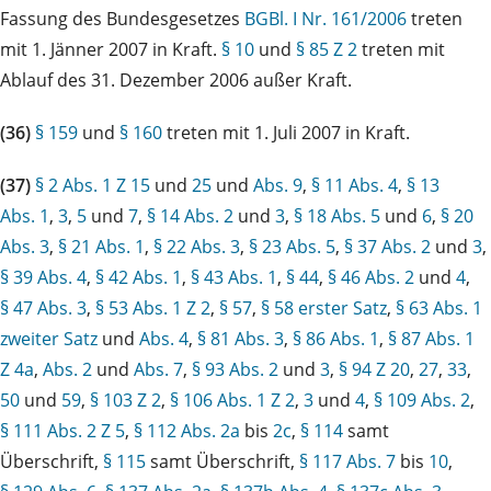
Fassung des Bundesgesetzes
BGBl. I Nr. 161/2006
treten
mit 1. Jänner 2007 in Kraft.
§ 10
und
§ 85 Z 2
treten mit
Ablauf des 31. Dezember 2006 außer Kraft.
(36)
§ 159
und
§ 160
treten mit 1. Juli 2007 in Kraft.
(37)
§ 2 Abs. 1 Z 15
und
25
und
Abs. 9
,
§ 11 Abs. 4
,
§ 13
Abs. 1
,
3
,
5
und
7
,
§ 14 Abs. 2
und
3
,
§ 18 Abs. 5
und
6
,
§ 20
Abs. 3
,
§ 21 Abs. 1
,
§ 22 Abs. 3
,
§ 23 Abs. 5
,
§ 37 Abs. 2
und
3
,
§ 39 Abs. 4
,
§ 42 Abs. 1
,
§ 43 Abs. 1
,
§ 44
,
§ 46 Abs. 2
und
4
,
§ 47 Abs. 3
,
§ 53 Abs. 1 Z 2
,
§ 57
,
§ 58 erster Satz
,
§ 63 Abs. 1
zweiter Satz
und
Abs. 4
,
§ 81 Abs. 3
,
§ 86 Abs. 1
,
§ 87 Abs. 1
Z 4a
,
Abs. 2
und
Abs. 7
,
§ 93 Abs. 2
und
3
,
§ 94 Z 20
,
27
,
33
,
50
und
59
,
§ 103 Z 2
,
§ 106 Abs. 1 Z 2
,
3
und
4
,
§ 109 Abs. 2
,
§ 111 Abs. 2 Z 5
,
§ 112 Abs. 2a
bis
2c
,
§ 114
samt
Überschrift,
§ 115
samt Überschrift,
§ 117 Abs. 7
bis
10
,