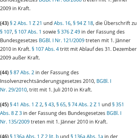
2009 in Kraft.
(43)
§ 2 Abs. 1 Z 21
und
Abs. 16
,
§ 94 Z 18
, die Überschrift zu
§ 107
,
§ 107 Abs. 1
sowie
§ 376 Z 49
in der Fassung des
Bundesgesetzes
BGBl. I Nr. 121/2009
treten mit 1. Jänner
2010 in Kraft.
§ 107 Abs. 4
tritt mit Ablauf des 31. Dezember
2009 außer Kraft.
(44)
§ 87 Abs. 2
in der Fassung des
Insolvenzrechtsänderungsgesetzes 2010,
BGBl. I
Nr. 29/2010
, tritt mit 1. Juli 2010 in Kraft.
(45)
§ 41 Abs. 1 Z 2
,
§ 43
,
§ 65
,
§ 74 Abs. 2 Z 1
und
§ 351
Abs. 8 Z 3
in der Fassung des Bundesgesetzes
BGBl. I
Nr. 135/2009
treten mit 1. Jänner 2010 in Kraft.
(46)
§ 136a Abs. 1 Z 2 lit. b
und
§ 136a Abs. 1a
in der