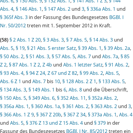
Abs. 6
,
§ 130 Abs. 9
,
§ 132 Abs. 1
,
§ 141 Abs. 1 Z 3
,
§ 144
Abs. 4
,
§ 146 Abs. 1
,
§ 147 Abs. 2
und
3
,
§ 336a Abs. 1
und
§ 365f Abs. 3
in der Fassung des Bundesgesetzes
BGBl. I
Nr. 50/2012
treten mit 1. September 2012 in Kraft.
(58)
§ 2 Abs. 1 Z 20
,
§ 3 Abs. 3
,
§ 7 Abs. 5
,
§ 14 Abs. 3
und
Abs. 5
,
§ 19
,
§ 21 Abs. 5 erster Satz
,
§ 39 Abs. 1
,
§ 39 Abs. 2a
,
§ 50 Abs. 2
,
§ 51 Abs. 3
,
§ 57 Abs. 5
,
Abs. 7
und
Abs. 7a
,
§ 85
Z 2
,
§ 87 Abs. 1 Z 2, Z 4b
und
Abs. 1 letzter Satz
,
§ 91 Abs. 2
,
§ 93 Abs. 4
,
§ 94 Z 24, Z 67 und Z 82
,
§ 99 Abs. 2
,
Abs. 5
,
Abs. 6 Z 1
und
Abs. 7
bis
10
,
§ 128 Abs. 2 Z 1
,
§ 133 Abs. 5
,
§ 134 Abs. 3
,
§ 149 Abs. 1
bis
6
,
Abs. 8
und die Überschrift,
§ 150 Abs. 5
,
§ 349 Abs. 6
,
§ 352 Abs. 11
,
§ 352a Abs. 2
,
§ 356a Abs. 1
,
§ 360 Abs. 1a
,
§ 361 Abs. 2
,
§ 363 Abs. 2
und
3
,
§ 366 Abs. 1 Z 9
,
§ 367 Z 20b
,
§ 367 Z 34
,
§ 373a Abs. 1
,
Abs. 4
und
Abs. 5
,
§ 376 Z 13 und Z 15 Abs. 4
und
§ 379
in der
Fassung des Bundesgesetzes
BGBl. I Nr. 85/2012
treten ein