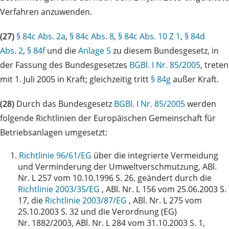
Verfahren anzuwenden.
(27)
§ 84c Abs. 2a
,
§ 84c Abs. 8
,
§ 84c Abs. 10 Z 1
,
§ 84d
Abs. 2
,
§ 84f
und die
Anlage 5
zu diesem Bundesgesetz, in
der Fassung des Bundesgesetzes
BGBl. I Nr. 85/2005
, treten
mit 1. Juli 2005 in Kraft; gleichzeitig tritt
§ 84g
außer Kraft.
(28)
Durch das Bundesgesetz
BGBl. I Nr. 85/2005
werden
folgende Richtlinien der Europäischen Gemeinschaft für
Betriebsanlagen umgesetzt:
1.
Richtlinie 96/61/EG
über die integrierte Vermeidung
und Verminderung der Umweltverschmutzung, ABl.
Nr. L 257 vom 10.10.1996 S. 26, geändert durch die
Richtlinie 2003/35/EG
, ABl. Nr. L 156 vom 25.06.2003 S.
17, die
Richtlinie 2003/87/EG
, ABl. Nr. L 275 vom
25.10.2003 S. 32 und die Verordnung (EG)
Nr. 1882/2003, ABl. Nr. L 284 vom 31.10.2003 S. 1,