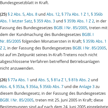
Bundesgesetzblatt in Kraft.
(25)
§ 2 Abs. 5
,
Abs. 8
und
Abs. 12
,
§ 77a Abs. 1 Z 1
,
§ 356b
Abs. 1 letzter Satz
,
§ 359 Abs. 3
und
§ 359b Abs. 1 Z 2
, in der
Fassung des Bundesgesetzes
BGBl. I Nr. 85/2005
, treten mit
dem der Kundmachung des Bundesgesetzes
BGBl. I
Nr. 85/2005
folgenden Monatsersten in Kraft;
§ 359b Abs. 1
Z 2
, in der Fassung des Bundesgesetzes
BGBl. I Nr. 85/2005
,
ist auf im Zeitpunkt seines In-Kraft-Tretens noch nicht
abgeschlossene Verfahren betreffend Betriebsanlagen
nicht anzuwenden.
(26)
§ 77a Abs. 1
und
Abs. 5
,
§ 81a Z 1
,
§ 81b Abs. 2
und
Abs. 4
,
§ 353a
,
§ 356a
,
§ 356b Abs. 7
und die
Anlage 3
zu
diesem Bundesgesetz, in der Fassung des Bundesgesetzes
BGBl. I Nr. 85/2005
, treten mit 25. Juni 2005 in Kraft; diese
Bestimmungen sind auf nach dem 24. Juni 2005 eingeleitete