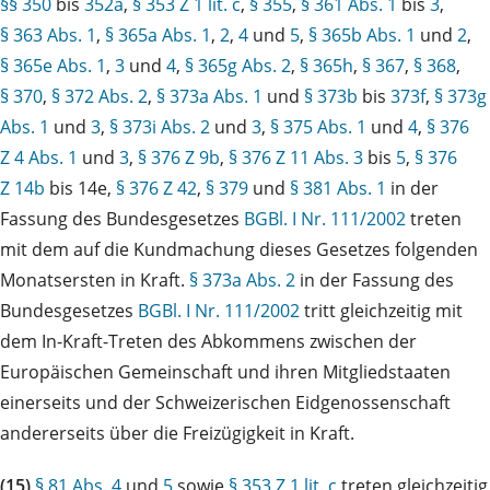
§§ 350
bis
352a
,
§ 353 Z 1 lit. c
,
§ 355
,
§ 361 Abs. 1
bis
3
,
§ 363 Abs. 1
,
§ 365a Abs. 1
,
2
,
4
und
5
,
§ 365b Abs. 1
und
2
,
§ 365e Abs. 1
,
3
und
4
,
§ 365g Abs. 2
,
§ 365h
,
§ 367
,
§ 368
,
§ 370
,
§ 372 Abs. 2
,
§ 373a Abs. 1
und
§ 373b
bis
373f
,
§ 373g
Abs. 1
und
3
,
§ 373i Abs. 2
und
3
,
§ 375 Abs. 1
und
4
,
§ 376
Z 4 Abs. 1
und
3
,
§ 376 Z 9b
,
§ 376 Z 11 Abs. 3
bis
5
,
§ 376
Z 14b
bis 14e,
§ 376 Z 42
,
§ 379
und
§ 381 Abs. 1
in der
Fassung des Bundesgesetzes
BGBl. I Nr. 111/2002
treten
mit dem auf die Kundmachung dieses Gesetzes folgenden
Monatsersten in Kraft.
§ 373a Abs. 2
in der Fassung des
Bundesgesetzes
BGBl. I Nr. 111/2002
tritt gleichzeitig mit
dem In-Kraft-Treten des Abkommens zwischen der
Europäischen Gemeinschaft und ihren Mitgliedstaaten
einerseits und der Schweizerischen Eidgenossenschaft
andererseits über die Freizügigkeit in Kraft.
(15)
§ 81 Abs. 4
und
5
sowie
§ 353 Z 1 lit. c
treten gleichzeitig