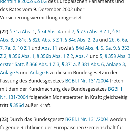
Richtlinie 2002/92/EG
des Europäischen Parlaments und
des Rates vom 9. Dezember 2002 über
Versicherungsvermittlung umgesetzt.
(22)
§ 71a Abs. 1
,
§ 74 Abs. 4
und
7
,
§ 77a Abs. 3 Z 1
,
§ 81
Abs. 3
,
§ 81c
,
§ 82b Abs. 5 Z 1
,
§ 84c Abs. 2
,
2a
und
2b
,
6
,
6a
,
7
,
7a
,
9
,
10 Z 1
und
Abs. 11
sowie
§ 84d Abs. 4
,
5
,
5a
,
9
,
§ 353
Z 2
,
§ 356 Abs. 1
,
§ 356b Abs. 1 Z 2
,
Abs. 4
und
5
,
§ 359 Abs. 3
erster Satz
,
§ 366 Abs. 1 Z 3
,
§ 371a
,
§ 381 Abs. 6
,
Anlage 3
,
Anlage 5
und
Anlage 6
zu diesem Bundesgesetz in der
Fassung des Bundesgesetzes
BGBl. I Nr. 131/2004
treten
mit dem der Kundmachung des Bundesgesetzes
BGBl. I
Nr. 131/2004
folgenden Monatsersten in Kraft; gleichzeitig
tritt
§ 356d
außer Kraft.
(23)
Durch das Bundesgesetz
BGBl. I Nr. 131/2004
werden
folgende Richtlinien der Europäischen Gemeinschaft für