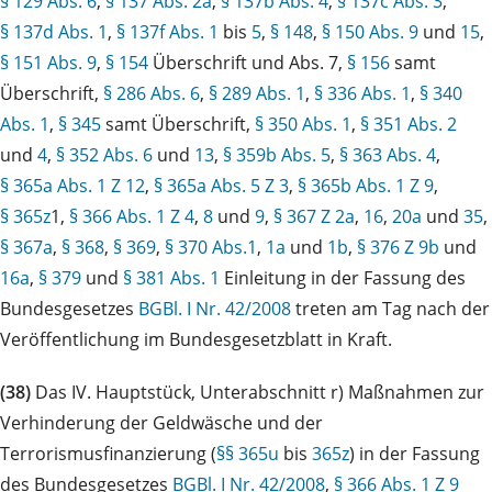
§ 129 Abs. 6
,
§ 137 Abs. 2a
,
§ 137b Abs. 4
,
§ 137c Abs. 3
,
§ 137d Abs. 1
,
§ 137f Abs. 1
bis
5
,
§ 148
,
§ 150 Abs. 9
und
15
,
§ 151 Abs. 9
,
§ 154
Überschrift und Abs. 7,
§ 156
samt
Überschrift,
§ 286 Abs. 6
,
§ 289 Abs. 1
,
§ 336 Abs. 1
,
§ 340
Abs. 1
,
§ 345
samt Überschrift,
§ 350 Abs. 1
,
§ 351 Abs. 2
und
4
,
§ 352 Abs. 6
und
13
,
§ 359b Abs. 5
,
§ 363 Abs. 4
,
§ 365a Abs. 1 Z 12
,
§ 365a Abs. 5 Z 3
,
§ 365b Abs. 1 Z 9
,
§ 365z
1,
§ 366 Abs. 1 Z 4
,
8
und
9
,
§ 367 Z 2a
,
16
,
20a
und
35
,
§ 367a
,
§ 368
,
§ 369
,
§ 370 Abs.1
,
1a
und
1b
,
§ 376 Z 9b
und
16a
,
§ 379
und
§ 381 Abs. 1
Einleitung in der Fassung des
Bundesgesetzes
BGBl. I Nr. 42/2008
treten am Tag nach der
Veröffentlichung im Bundesgesetzblatt in Kraft.
(38)
Das IV. Hauptstück, Unterabschnitt r) Maßnahmen zur
Verhinderung der Geldwäsche und der
Terrorismusfinanzierung (
§§ 365u
bis
365z
) in der Fassung
des Bundesgesetzes
BGBl. I Nr. 42/2008
,
§ 366 Abs. 1 Z 9