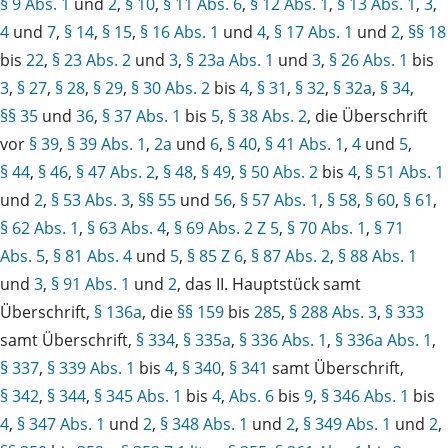
§ 9 Abs. 1
und
2
,
§ 10
,
§ 11 Abs. 6
,
§ 12 Abs. 1
,
§ 13 Abs. 1
,
3
,
4
und
7
,
§ 14
,
§ 15
,
§ 16 Abs. 1
und
4
,
§ 17 Abs. 1
und
2
,
§§ 18
bis
22
,
§ 23 Abs. 2
und
3
,
§ 23a Abs. 1
und
3
,
§ 26 Abs. 1
bis
3
,
§ 27
,
§ 28
,
§ 29
,
§ 30 Abs. 2
bis
4
,
§ 31
,
§ 32
,
§ 32a
,
§ 34
,
§§ 35
und
36
,
§ 37 Abs. 1
bis
5
,
§ 38 Abs. 2
, die Überschrift
vor
§ 39
,
§ 39 Abs. 1
,
2a
und
6
,
§ 40
,
§ 41 Abs. 1
,
4
und
5
,
§ 44
,
§ 46
,
§ 47 Abs. 2
,
§ 48
,
§ 49
,
§ 50 Abs. 2
bis
4
,
§ 51 Abs. 1
und
2
,
§ 53 Abs. 3
,
§§ 55
und
56
,
§ 57 Abs. 1
,
§ 58
,
§ 60
,
§ 61
,
§ 62 Abs. 1
,
§ 63 Abs. 4
,
§ 69 Abs. 2 Z 5
,
§ 70 Abs. 1
,
§ 71
Abs. 5
,
§ 81 Abs. 4
und
5
,
§ 85 Z 6
,
§ 87 Abs. 2
,
§ 88 Abs. 1
und
3
,
§ 91 Abs. 1
und
2
, das II. Hauptstück samt
Überschrift,
§ 136a
, die
§§ 159
bis
285
,
§ 288 Abs. 3
,
§ 333
samt Überschrift,
§ 334
,
§ 335a
,
§ 336 Abs. 1
,
§ 336a Abs. 1
,
§ 337
,
§ 339 Abs. 1
bis
4
,
§ 340
,
§ 341
samt Überschrift,
§ 342
,
§ 344
,
§ 345 Abs. 1
bis
4
,
Abs. 6
bis
9
,
§ 346 Abs. 1
bis
4
,
§ 347 Abs. 1
und
2
,
§ 348 Abs. 1
und
2
,
§ 349 Abs. 1
und
2
,