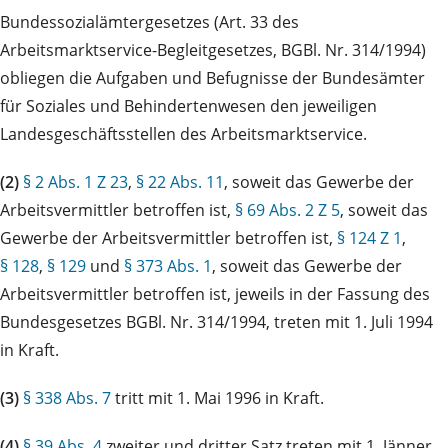
Bundessozialämtergesetzes (Art. 33 des
Arbeitsmarktservice-Begleitgesetzes, BGBl. Nr. 314/1994)
obliegen die Aufgaben und Befugnisse der Bundesämter
für Soziales und Behindertenwesen den jeweiligen
Landesgeschäftsstellen des Arbeitsmarktservice.
(2)
§ 2 Abs. 1 Z 23
,
§ 22 Abs. 11
, soweit das Gewerbe der
Arbeitsvermittler betroffen ist,
§ 69 Abs. 2 Z 5
, soweit das
Gewerbe der Arbeitsvermittler betroffen ist,
§ 124 Z 1
,
§ 128
,
§ 129
und
§ 373 Abs. 1
, soweit das Gewerbe der
Arbeitsvermittler betroffen ist, jeweils in der Fassung des
Bundesgesetzes BGBl. Nr. 314/1994, treten mit 1. Juli 1994
in Kraft.
(3)
§ 338 Abs. 7
tritt mit 1. Mai 1996 in Kraft.
(4)
§ 39 Abs. 4
zweiter und dritter Satz treten mit 1. Jänner