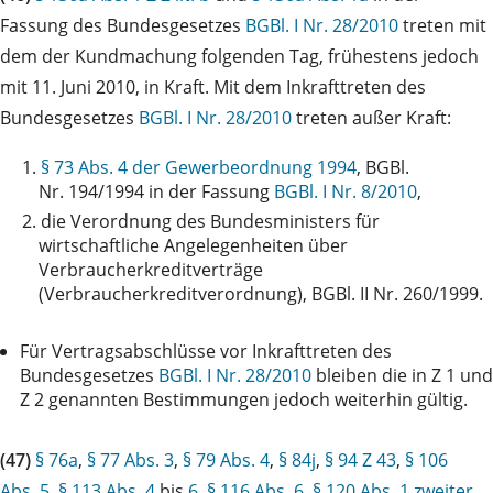
Fassung des Bundesgesetzes
BGBl. I Nr. 28/2010
treten mit
dem der Kundmachung folgenden Tag, frühestens jedoch
mit 11. Juni 2010, in Kraft. Mit dem Inkrafttreten des
Bundesgesetzes
BGBl. I Nr. 28/2010
treten außer Kraft:
1.
§ 73 Abs. 4 der Gewerbeordnung 1994
, BGBl.
Nr. 194/1994 in der Fassung
BGBl. I Nr. 8/2010
,
2.
die Verordnung des Bundesministers für
wirtschaftliche Angelegenheiten über
Verbraucherkreditverträge
(Verbraucherkreditverordnung), BGBl. II Nr. 260/1999.
Für Vertragsabschlüsse vor Inkrafttreten des
Bundesgesetzes
BGBl. I Nr. 28/2010
bleiben die in Z 1 und
Z 2 genannten Bestimmungen jedoch weiterhin gültig.
(47)
§ 76a
,
§ 77 Abs. 3
,
§ 79 Abs. 4
,
§ 84j
,
§ 94 Z 43
,
§ 106
Abs. 5
,
§ 113 Abs. 4
bis
6
,
§ 116 Abs. 6
,
§ 120 Abs. 1 zweiter