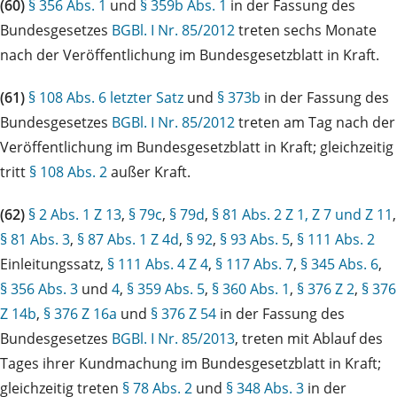
(60)
§ 356 Abs. 1
und
§ 359b Abs. 1
in der Fassung des
Bundesgesetzes
BGBl. I Nr. 85/2012
treten sechs Monate
nach der Veröffentlichung im Bundesgesetzblatt in Kraft.
(61)
§ 108 Abs. 6 letzter Satz
und
§ 373b
in der Fassung des
Bundesgesetzes
BGBl. I Nr. 85/2012
treten am Tag nach der
Veröffentlichung im Bundesgesetzblatt in Kraft; gleichzeitig
tritt
§ 108 Abs. 2
außer Kraft.
(62)
§ 2 Abs. 1 Z 13
,
§ 79c
,
§ 79d
,
§ 81 Abs. 2 Z 1, Z 7 und Z 11
,
§ 81 Abs. 3
,
§ 87 Abs. 1 Z 4d
,
§ 92
,
§ 93 Abs. 5
,
§ 111 Abs. 2
Einleitungssatz,
§ 111 Abs. 4 Z 4
,
§ 117 Abs. 7
,
§ 345 Abs. 6
,
§ 356 Abs. 3
und
4
,
§ 359 Abs. 5
,
§ 360 Abs. 1
,
§ 376 Z 2
,
§ 376
Z 14b
,
§ 376 Z 16a
und
§ 376 Z 54
in der Fassung des
Bundesgesetzes
BGBl. I Nr. 85/2013
, treten mit Ablauf des
Tages ihrer Kundmachung im Bundesgesetzblatt in Kraft;
gleichzeitig treten
§ 78 Abs. 2
und
§ 348 Abs. 3
in der