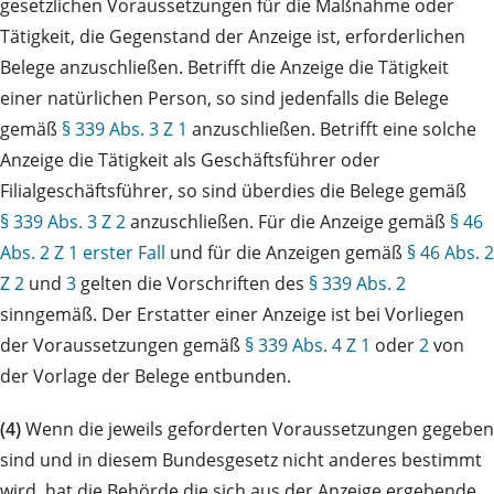
gesetzlichen Voraussetzungen für die Maßnahme oder
Tätigkeit, die Gegenstand der Anzeige ist, erforderlichen
Belege anzuschließen. Betrifft die Anzeige die Tätigkeit
einer natürlichen Person, so sind jedenfalls die Belege
gemäß
§ 339 Abs. 3 Z 1
anzuschließen. Betrifft eine solche
Anzeige die Tätigkeit als Geschäftsführer oder
Filialgeschäftsführer, so sind überdies die Belege gemäß
§ 339 Abs. 3 Z 2
anzuschließen. Für die Anzeige gemäß
§ 46
Abs. 2 Z 1 erster Fall
und für die Anzeigen gemäß
§ 46 Abs. 2
Z 2
und
3
gelten die Vorschriften des
§ 339 Abs. 2
sinngemäß. Der Erstatter einer Anzeige ist bei Vorliegen
der Voraussetzungen gemäß
§ 339 Abs. 4 Z 1
oder
2
von
der Vorlage der Belege entbunden.
(4)
Wenn die jeweils geforderten Voraussetzungen gegeben
sind und in diesem Bundesgesetz nicht anderes bestimmt
wird, hat die Behörde die sich aus der Anzeige ergebende