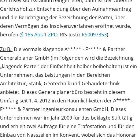
IO im Revisionsstadium eingetreten, dann ist der Oberste
Gerichtshof zur Entscheidung über den Aufnahmeantrag
und die Berichtigung der Bezeichnung der Partei, über
deren Vermögen das Insolvenzverfahren eröffnet wurde,
berufen (
§ 165 Abs 1 ZPO
; RIS-Justiz
RS0097353
).
Zu B.:
Die vormals klagende A***** ‑ F***** & Partner
Generalplaner GmbH (im Folgenden wird die Bezeichnung
„klagende Partei“ der Einfachheit halber beibehalten) ist ein
Unternehmen, das Leistungen in den Bereichen
Architektur, Statik, Geotechnik und Gebäudetechnik
anbietet. Dieses Generalplanerbüro besteht in diesem
Umfang seit 1. 4. 2012 in den Räumlichkeiten der A***** ‑
F***** & Partner Ingenieurkonsulenten GmbH. Dieses
Unternehmen war im Jahr 2009 für das beklagte Stift tätig
und erhielt zwei Aufträge für eine Trafostation und für den
Einbau von Nasszellen im Konvent, wobei sich das Honorar