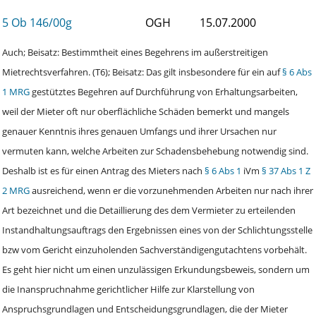
5 Ob 146/00g
OGH
15.07.2000
Auch; Beisatz: Bestimmtheit eines Begehrens im außerstreitigen
Mietrechtsverfahren. (T6); Beisatz: Das gilt insbesondere für ein auf
§ 6 Abs
1 MRG
gestütztes Begehren auf Durchführung von Erhaltungsarbeiten,
weil der Mieter oft nur oberflächliche Schäden bemerkt und mangels
genauer Kenntnis ihres genauen Umfangs und ihrer Ursachen nur
vermuten kann, welche Arbeiten zur Schadensbehebung notwendig sind.
Deshalb ist es für einen Antrag des Mieters nach
§ 6 Abs 1
iVm
§ 37 Abs 1 Z
2 MRG
ausreichend, wenn er die vorzunehmenden Arbeiten nur nach ihrer
Art bezeichnet und die Detaillierung des dem Vermieter zu erteilenden
Instandhaltungsauftrags den Ergebnissen eines von der Schlichtungsstelle
bzw vom Gericht einzuholenden Sachverständigengutachtens vorbehält.
Es geht hier nicht um einen unzulässigen Erkundungsbeweis, sondern um
die Inanspruchnahme gerichtlicher Hilfe zur Klarstellung von
Anspruchsgrundlagen und Entscheidungsgrundlagen, die der Mieter