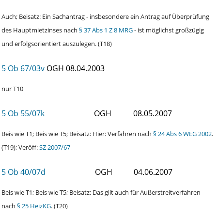
Auch; Beisatz: Ein Sachantrag - insbesondere ein Antrag auf Überprüfung
des Hauptmietzinses nach
§ 37 Abs 1 Z 8 MRG
- ist möglichst großzügig
und erfolgsorientiert auszulegen. (T18)
5 Ob 67/03v
OGH
08.04.2003
nur T10
5 Ob 55/07k
OGH
08.05.2007
Beis wie T1; Beis wie T5; Beisatz: Hier: Verfahren nach
§ 24 Abs 6 WEG 2002
.
(T19); Veröff:
SZ 2007/67
5 Ob 40/07d
OGH
04.06.2007
Beis wie T1; Beis wie T5; Beisatz: Das gilt auch für Außerstreitverfahren
nach
§ 25 HeizKG
. (T20)