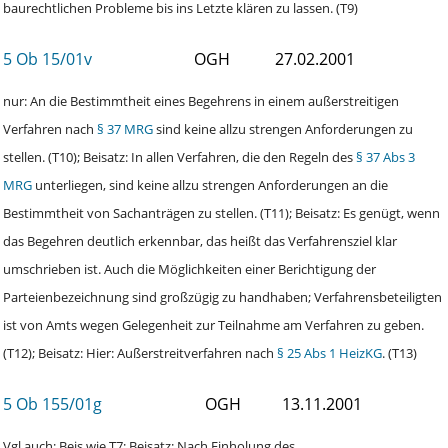
baurechtlichen Probleme bis ins Letzte klären zu lassen. (T9)
5 Ob 15/01v
OGH
27.02.2001
nur: An die Bestimmtheit eines Begehrens in einem außerstreitigen
Verfahren nach
§ 37 MRG
sind keine allzu strengen Anforderungen zu
stellen. (T10); Beisatz: In allen Verfahren, die den Regeln des
§ 37 Abs 3
MRG
unterliegen, sind keine allzu strengen Anforderungen an die
Bestimmtheit von Sachanträgen zu stellen. (T11); Beisatz: Es genügt, wenn
das Begehren deutlich erkennbar, das heißt das Verfahrensziel klar
umschrieben ist. Auch die Möglichkeiten einer Berichtigung der
Parteienbezeichnung sind großzügig zu handhaben; Verfahrensbeteiligten
ist von Amts wegen Gelegenheit zur Teilnahme am Verfahren zu geben.
(T12); Beisatz: Hier: Außerstreitverfahren nach
§ 25 Abs 1 HeizKG
. (T13)
5 Ob 155/01g
OGH
13.11.2001
Vgl auch; Beis wie T7; Beisatz: Nach Einholung des