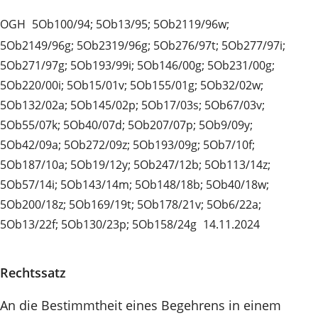
OGH
5Ob100/94; 5Ob13/95; 5Ob2119/96w;
5Ob2149/96g; 5Ob2319/96g; 5Ob276/97t; 5Ob277/97i;
5Ob271/97g; 5Ob193/99i; 5Ob146/00g; 5Ob231/00g;
5Ob220/00i; 5Ob15/01v; 5Ob155/01g; 5Ob32/02w;
5Ob132/02a; 5Ob145/02p; 5Ob17/03s; 5Ob67/03v;
5Ob55/07k; 5Ob40/07d; 5Ob207/07p; 5Ob9/09y;
5Ob42/09a; 5Ob272/09z; 5Ob193/09g; 5Ob7/10f;
5Ob187/10a; 5Ob19/12y; 5Ob247/12b; 5Ob113/14z;
5Ob57/14i; 5Ob143/14m; 5Ob148/18b; 5Ob40/18w;
5Ob200/18z; 5Ob169/19t; 5Ob178/21v; 5Ob6/22a;
5Ob13/22f; 5Ob130/23p; 5Ob158/24g
14.11.2024
Rechtssatz
An die Bestimmtheit eines Begehrens in einem