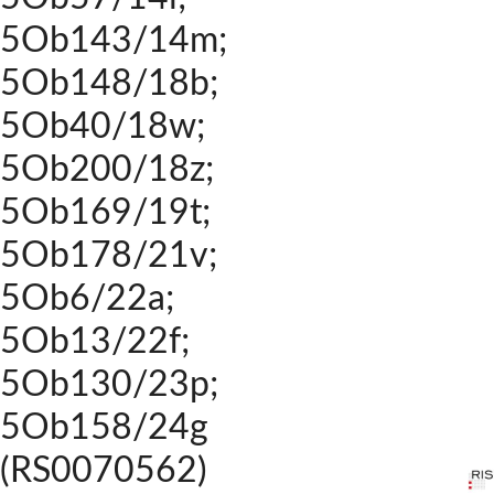
5Ob143/14m;
5Ob148/18b;
5Ob40/18w;
5Ob200/18z;
5Ob169/19t;
5Ob178/21v;
5Ob6/22a;
5Ob13/22f;
5Ob130/23p;
5Ob158/24g
(RS0070562)