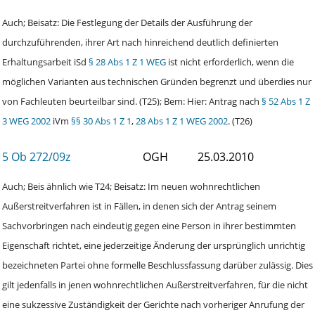
Auch; Beisatz: Die Festlegung der Details der Ausführung der
durchzuführenden, ihrer Art nach hinreichend deutlich definierten
Erhaltungsarbeit iSd
§ 28 Abs 1 Z 1 WEG
ist nicht erforderlich, wenn die
möglichen Varianten aus technischen Gründen begrenzt und überdies nur
von Fachleuten beurteilbar sind. (T25); Bem: Hier: Antrag nach
§ 52 Abs 1 Z
3 WEG 2002
iVm
§§ 30 Abs 1 Z 1
,
28 Abs 1 Z 1 WEG 2002
. (T26)
5 Ob 272/09z
OGH
25.03.2010
Auch; Beis ähnlich wie T24; Beisatz: Im neuen wohnrechtlichen
Außerstreitverfahren ist in Fällen, in denen sich der Antrag seinem
Sachvorbringen nach eindeutig gegen eine Person in ihrer bestimmten
Eigenschaft richtet, eine jederzeitige Änderung der ursprünglich unrichtig
bezeichneten Partei ohne formelle Beschlussfassung darüber zulässig. Dies
gilt jedenfalls in jenen wohnrechtlichen Außerstreitverfahren, für die nicht
eine sukzessive Zuständigkeit der Gerichte nach vorheriger Anrufung der