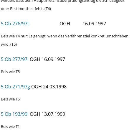
werden, dass dem Hauptmietzinsüberprüfungsantrag die Schlüssigkeit
oder Bestimmtheit fehlt. (T4)
5 Ob 276/97t
OGH
16.09.1997
Beis wie T4 nur: Es genügt, wenn das Verfahrensziel konkret umschrieben
wird. (T5)
5 Ob 277/97i
OGH
16.09.1997
Beis wie T5
5 Ob 271/97g
OGH
24.03.1998
Beis wie T5
5 Ob 193/99i
OGH
13.07.1999
Beis wie T1