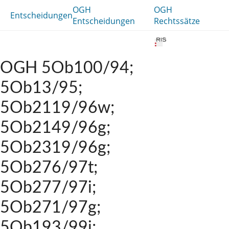
OGH
OGH
Entscheidungen
Entscheidungen
Rechtssätze
OGH 5Ob100/94;
5Ob13/95;
5Ob2119/96w;
5Ob2149/96g;
5Ob2319/96g;
5Ob276/97t;
5Ob277/97i;
5Ob271/97g;
5Ob193/99i;