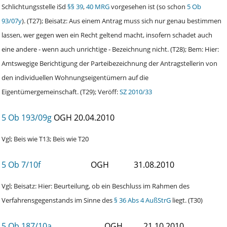
Schlichtungsstelle iSd
§§ 39
,
40 MRG
vorgesehen ist (so schon
5 Ob
93/07y
). (T27); Beisatz: Aus einem Antrag muss sich nur genau bestimmen
lassen, wer gegen wen ein Recht geltend macht, insofern schadet auch
eine andere - wenn auch unrichtige ‑ Bezeichnung nicht. (T28); Bem: Hier:
Amtswegige Berichtigung der Parteibezeichnung der Antragstellerin von
den individuellen Wohnungseigentümern auf die
Eigentümergemeinschaft. (T29); Veröff:
SZ 2010/33
5 Ob 193/09g
OGH
20.04.2010
Vgl; Beis wie T13; Beis wie T20
5 Ob 7/10f
OGH
31.08.2010
Vgl; Beisatz: Hier: Beurteilung, ob ein Beschluss im Rahmen des
Verfahrensgegenstands im Sinne des
§ 36 Abs 4 AußStrG
liegt. (T30)
5 Ob 187/10a
OGH
21.10.2010