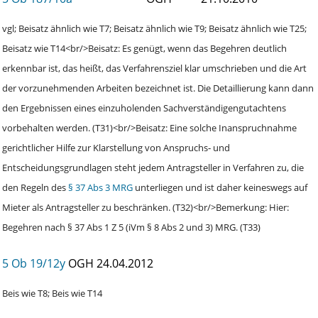
vgl; Beisatz ähnlich wie T7; Beisatz ähnlich wie T9; Beisatz ähnlich wie T25;
Beisatz wie T14<br/>Beisatz: Es genügt, wenn das Begehren deutlich
erkennbar ist, das heißt, das Verfahrensziel klar umschrieben und die Art
der vorzunehmenden Arbeiten bezeichnet ist. Die Detaillierung kann dann
den Ergebnissen eines einzuholenden Sachverständigengutachtens
vorbehalten werden. (T31)<br/>Beisatz: Eine solche Inanspruchnahme
gerichtlicher Hilfe zur Klarstellung von Anspruchs‑ und
Entscheidungsgrundlagen steht jedem Antragsteller in Verfahren zu, die
den Regeln des
§ 37 Abs 3 MRG
unterliegen und ist daher keineswegs auf
Mieter als Antragsteller zu beschränken. (T32)<br/>Bemerkung: Hier:
Begehren nach § 37 Abs 1 Z 5 (iVm § 8 Abs 2 und 3) MRG. (T33)
5 Ob 19/12y
OGH
24.04.2012
Beis wie T8; Beis wie T14