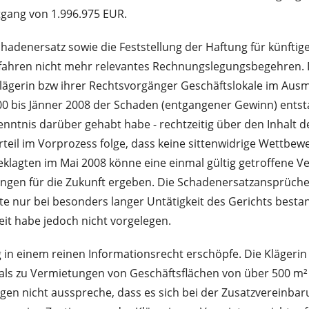
gang von 1.996.975 EUR.
hadenersatz sowie die Feststellung der Haftung für künfti
erfahren nicht mehr relevantes Rechnungslegungsbegehren. 
Klägerin bzw ihrer Rechtsvorgänger Geschäftslokale im A
00 bis Jänner 2008 der Schaden (entgangener Gewinn) entst
e Kenntnis darüber gehabt habe - rechtzeitig über den Inhal
urteil im Vorprozess folge, dass keine sittenwidrige Wettb
eklagten im Mai 2008 könne eine einmal gültig getroffene 
rungen für die Zukunft ergeben. Die Schadenersatzansprüche 
tte nur bei besonders langer Untätigkeit des Gerichts bestan
eit habe jedoch nicht vorgelegen.
g in einem reinen Informationsrecht erschöpfe. Die Klägeri
s zu Vermietungen von Geschäftsflächen von über 500 m² g
rigen nicht ausspreche, dass es sich bei der Zusatzverein