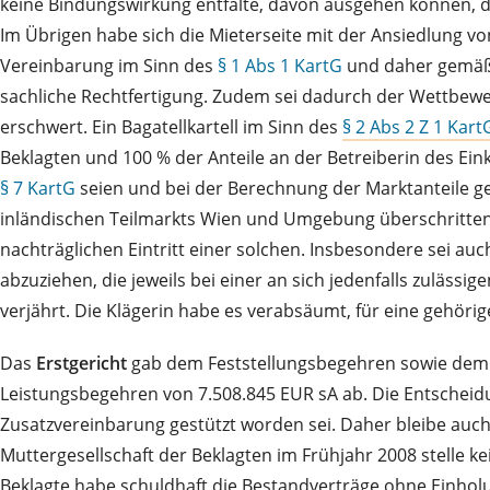
keine Bindungswirkung entfalte, davon ausgehen können, da
Im Übrigen habe sich die Mieterseite mit der Ansiedlung 
Vereinbarung im Sinn des
§ 1 Abs 1 KartG
und daher gemä
sachliche Rechtfertigung. Zudem sei dadurch der Wettbewe
erschwert. Ein Bagatellkartell im Sinn des
§ 2 Abs 2 Z 1 Kart
Beklagten und 100 % der Anteile an der Betreiberin des E
§ 7 KartG
seien und bei der Berechnung der Marktanteile 
inländischen Teilmarkts Wien und Umgebung überschritten.
nachträglichen Eintritt einer solchen. Insbesondere sei au
abzuziehen, die jeweils bei einer an sich jedenfalls zuläs
verjährt. Die Klägerin habe es verabsäumt, für eine gehöri
Das
Erstgericht
gab dem Feststellungsbegehren sowie dem L
Leistungsbegehren von 7.508.845 EUR sA ab. Die Entscheid
Zusatzvereinbarung gestützt worden sei. Daher bleibe auch
Muttergesellschaft der Beklagten im Frühjahr 2008 stelle k
Beklagte habe schuldhaft die Bestandverträge ohne Einhol