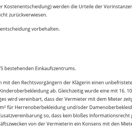
der Kostenentscheidung) werden die Urteile der Vorinstanz
cht zurückverwiesen.
dentscheidung vorbehalten.
1975 bestehenden Einkaufszentrums.
n mit den Rechtsvorgängern der Klägerin einen unbefristet
Kinderoberbekleidung ab. Gleichzeitig wurde eine mit 16. 1
trages wird vereinbart, dass der Vermieter mit dem Mieter z
0 m² für Herrenoberbekleidung und/oder Damenoberbeklei
 Zusatzvereinbarung so, dass kein bloßes Informationsrech
äftszwecken von der Vermieterin ein Konsens mit den Miet