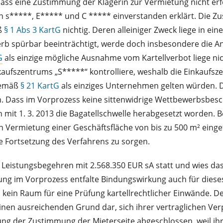
ss eine Zustimmung der Klägerin zur Vermietung nicht erfor
von s*****, E***** und C ***** einverstanden erklärt. Die
ß
§ 1 Abs 3 KartG
nichtig. Deren alleiniger Zweck liege in 
rb spürbar beeinträchtigt, werde doch insbesondere die A
G
als einzige mögliche Ausnahme vom Kartellverbot liege nic
inkaufszentrums „S*****“ kontrolliere, weshalb die Einkau
gemäß
§ 21 KartG
als einziges Unternehmen gelten würden. 
 Dass im Vorprozess keine sittenwidrige Wettbewerbsbeschr
ch mit 1. 3. 2013 die Bagatellschwelle herabgesetzt worden
sigen Vermietung einer Geschäftsfläche von bis zu 500 m² ei
ge Fortsetzung des Verfahrens zu sorgen.
eistungsbegehren mit 2.568.350 EUR sA statt und wies das
ung im Vorprozess entfalte Bindungswirkung auch für diese
 kein Raum für eine Prüfung kartellrechtlicher Einwände. D
einen ausreichenden Grund dar, sich ihrer vertraglichen Ver
ung der Zustimmung der Mieterseite abgeschlossen, weil ih