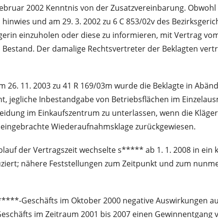
 Februar 2002 Kenntnis von der Zusatzvereinbarung. Obwohl
s hinwies und am 29. 3. 2002 zu 6 C 853/02v des Bezirksger
erin einzuholen oder diese zu informieren, mit Vertrag vom
n Bestand. Der damalige Rechtsvertreter der Beklagten vertr
vom 26. 11. 2003 zu 41 R 169/03m wurde die Beklagte in Abä
nt, jegliche Inbestandgabe von Betriebsflächen im Einzela
ng im Einkaufszentrum zu unterlassen, wenn die Klägerin 
n eingebrachte Wiederaufnahmsklage zurückgewiesen.
lauf der Vertragszeit wechselte s***** ab 1. 1. 2008 in ein 
uziert; nähere Feststellungen zum Zeitpunkt und zum nunm
 E*****-Geschäfts im Oktober 2000 negative Auswirkungen au
-Geschäfts im Zeitraum 2001 bis 2007 einen Gewinnentgang v