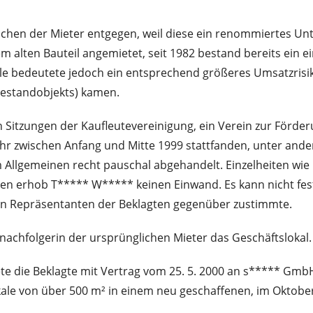
chen der Mieter entgegen, weil diese ein renommiertes Un
em alten Bauteil angemietet, seit 1982 bestand bereits ein 
liale bedeutete jedoch ein entsprechend größeres Umsatzris
 Bestandobjekts) kamen.
Sitzungen der Kaufleutevereinigung, ein Verein zur Förde
gefähr zwischen Anfang und Mitte 1999 stattfanden, unter a
 Allgemeinen recht pauschal abgehandelt. Einzelheiten wie
rmen erhob T***** W***** keinen Einwand. Es kann nicht fes
n Repräsentanten der Beklagten gegenüber zustimmte.
tsnachfolgerin der ursprünglichen Mieter das Geschäftslokal.
e die Beklagte mit Vertrag vom 25. 5. 2000 an s***** GmbH 
kale von über 500 m² in einem neu geschaffenen, im Oktober