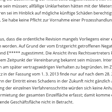
 sein müssen; allfällige Unklarheiten hätten mit der Miete
en sei im Hinblick auf mögliche künftige Schäden berechtigt
 Sie habe keine Pflicht zur Vornahme einer Prozesshandlung 
us, dass die ordentliche Revision mangels Vorliegens einer e
 worden. Auf Grund der vom Erstgericht getroffenen Negati
und E***** zugestimmt. Die Ansicht ihres Rechtsvertreters k
dem Zeitpunkt der Vereinbarung bekannt sein müssen. Int
n am später vertragswidrigen Verhalten zu begründen. Im Z
tz in der Fassung vom 1. 3. 2013 finde nur auf nach dem 2
 der Eintritt eines Schadens in der Zukunft nicht gänzlich
ng der einzelnen Verfahrensschritte würden sich keine Anha
ermietung der gesamten Einzelfläche erfasst; damit komme
ende Geschäftsfläche nicht in Betracht.