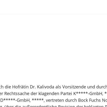
ch die Hofrätin Dr. Kalivoda als Vorsitzende und durc
 der Rechtssache der klagenden Partei K*****-GmbH, *
ei D*****-GmbH, *****, vertreten durch Bock Fuchs 
 über die außerordentliche Revision der beklagten Pa