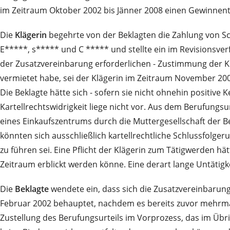
im Zeitraum Oktober 2002 bis Jänner 2008 einen Gewinnent
Die
Klägerin
begehrte von der Beklagten die Zahlung von Sc
E*****, s***** und C ***** und stellte ein im Revisionsv
der Zusatzvereinbarung erforderlichen - Zustimmung der 
vermietet habe, sei der Klägerin im Zeitraum November 20
Die Beklagte hätte sich - sofern sie nicht ohnehin positiv
Kartellrechtswidrigkeit liege nicht vor. Aus dem Berufungs
eines Einkaufszentrums durch die Muttergesellschaft der B
könnten sich ausschließlich kartellrechtliche Schlussfolge
zu führen sei. Eine Pflicht der Klägerin zum Tätigwerden hä
Zeitraum erblickt werden könne. Eine derart lange Untätigk
Die
Beklagte
wendete ein, dass sich die Zusatzvereinbarun
Februar 2002 behauptet, nachdem es bereits zuvor mehrmal
Zustellung des Berufungsurteils im Vorprozess, das im Üb