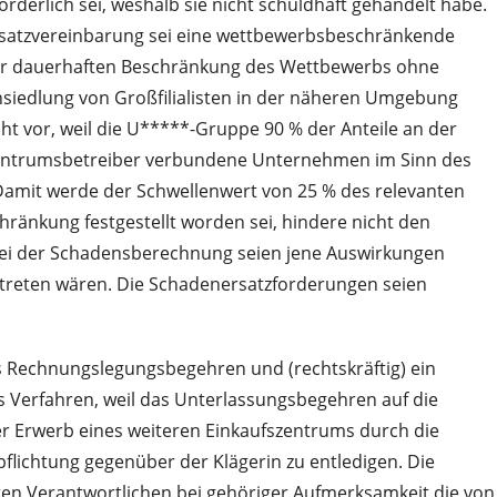
derlich sei, weshalb sie nicht schuldhaft gehandelt habe.
 Zusatzvereinbarung sei eine wettbewerbsbeschränkende
einer dauerhaften Beschränkung des Wettbewerbs ohne
nsiedlung von Großfilialisten in der näheren Umgebung
ht vor, weil die U*****-Gruppe 90 % der Anteile an der
fszentrumsbetreiber verbundene Unternehmen im Sinn des
Damit werde der Schwellenwert von 25 % des relevanten
änkung festgestellt worden sei, hindere nicht den
. Bei der Schadensberechnung seien jene Auswirkungen
ngetreten wären. Die Schadenersatzforderungen seien
 Rechnungslegungsbegehren und (rechtskräftig) ein
s Verfahren, weil das Unterlassungsbegehren auf die
er Erwerb eines weiteren Einkaufszentrums durch die
pflichtung gegenüber der Klägerin zu entledigen. Die
ren Verantwortlichen bei gehöriger Aufmerksamkeit die von