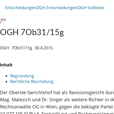
Entscheidungen
OGH Entscheidungen
OGH Volltexte
OGH 7Ob31/15g
OGH
7Ob31/15g
30.4.2015
Inhalt
Begründung
Rechtliche Beurteilung
Der Oberste Gerichtshof hat als Revisionsgericht dur
Mag. Malesich und Dr. Singer als weitere Richter in
Rechtsanwälte OG in Wien, gegen die beklagte Part
10.077.195 EUR sA, Feststellung und Rechnungslegung,