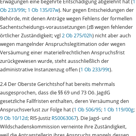
Erwägungen eine begehrte Entschädigung abgelehnt hat (
1
Ob 233/99t
;
1 Ob 135/07w
). Nur gegen Entscheidungen der
Behörde, mit denen Anträge wegen Fehlens der formellen
Sachentscheidungs-voraussetzungen (zB wegen fehlender
örtlicher Zuständigkeit; vgl
2 Ob 275/02h
) nicht aber auch
wegen mangelnder Anspruchslegitimation oder wegen
Versäumung einer materiellrechtlichen Anspruchsfrist
zurückgewiesen wurde, steht ausschließlich der
administrative Instanzenzug offen (
1 Ob 233/99t
).
2.4 Der Oberste Gerichtshof hat bereits mehrmals
ausgesprochen, dass die §§ 69 und 73 Oö. JagdG
gesetzliche Fallfristen enthalten, deren Versäumung den
Anspruchsverlust zur Folge hat (
1 Ob 506/95
;
1 Ob 119/00g
;
9 Ob 10/12d
; RIS‑Justiz
RS0063067
). Die Jagd- und
Wildschadenskommission verneinte ihre Zuständigkeit,
weil die Antragstellerin ihres Anspruchs mangels dessen