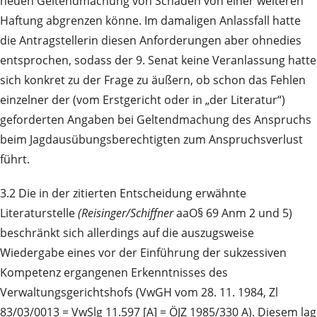
neuen Geltendmachung von Schäden von einer weiteren
Haftung abgrenzen könne. Im damaligen Anlassfall hatte
die Antragstellerin diesen Anforderungen aber ohnedies
entsprochen, sodass der 9. Senat keine Veranlassung hatte
sich konkret zu der Frage zu äußern, ob schon das Fehlen
einzelner der (vom Erstgericht oder in „der Literatur“)
geforderten Angaben bei Geltendmachung des Anspruchs
beim Jagdausübungsberechtigten zum Anspruchsverlust
führt.
3.2 Die in der zitierten Entscheidung erwähnte
Literaturstelle
(Reisinger/Schiffner
aaO§ 69 Anm 2 und 5)
beschränkt sich allerdings auf die auszugsweise
Wiedergabe eines vor der Einführung der sukzessiven
Kompetenz ergangenen Erkenntnisses des
Verwaltungsgerichtshofs (VwGH vom 28. 11. 1984, Zl
83/03/0013 = VwSlg 11.597 [A] = ÖJZ 1985/330 A). Diesem lag