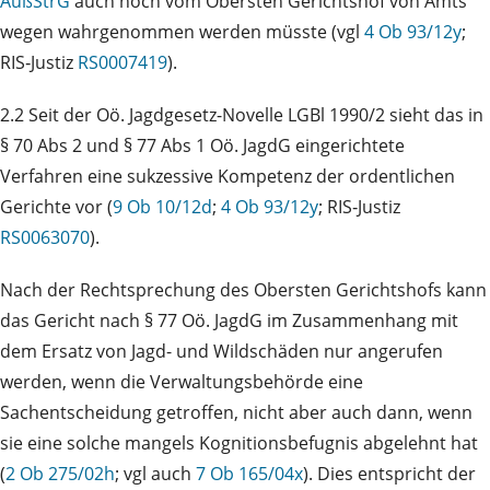
AußStrG
auch noch vom Obersten Gerichtshof von Amts
wegen wahrgenommen werden müsste (vgl
4 Ob 93/12y
;
RIS‑Justiz
RS0007419
).
2.2 Seit der Oö. Jagdgesetz-Novelle LGBl 1990/2 sieht das in
§ 70 Abs 2 und § 77 Abs 1 Oö. JagdG eingerichtete
Verfahren eine sukzessive Kompetenz der ordentlichen
Gerichte vor (
9 Ob 10/12d
;
4 Ob 93/12y
; RIS‑Justiz
RS0063070
).
Nach der Rechtsprechung des Obersten Gerichtshofs kann
das Gericht nach § 77 Oö. JagdG im Zusammenhang mit
dem Ersatz von Jagd- und Wildschäden nur angerufen
werden, wenn die Verwaltungsbehörde eine
Sachentscheidung getroffen, nicht aber auch dann, wenn
sie eine solche mangels Kognitionsbefugnis abgelehnt hat
(
2 Ob 275/02h
; vgl auch
7 Ob 165/04x
). Dies entspricht der