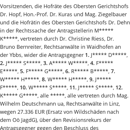
Vorsitzenden, die Hofräte des Obersten Gerichtshofs
Dr. Hopf, Hon.-Prof. Dr. Kuras und Mag. Ziegelbauer
und die Hofrätin des Obersten Gerichtshofs Dr. Dehn
in der Rechtssache der Antragstellerin M*****
K*****, vertreten durch Dr. Christine Riess, Dr.
Bruno Bernreiter, Rechtsanwälte in Waidhofen an
der Ybbs, wider die Antragsgegner
1.
J***** D*****,
2.
J***** S*****,
3.
A***** W*****,
4.
F*****
E*****,
5.
F***** G*****,
6.
R***** B*****,
7.
W***** H*****,
8.
W***** H*****,
9.
J*****
F*****,
10.
W***** S*****,
11.
J***** S*****,
12.
K***** G*****, alle *****, alle vertreten durch Mag.
Wilhelm Deutschmann ua, Rechtsanwälte in Linz,
wegen 27.336 EUR (Ersatz von Wildschäden nach
dem Oö JagdG), über den Revisionsrekurs der
Antragsgegner gegen den Beschluss des