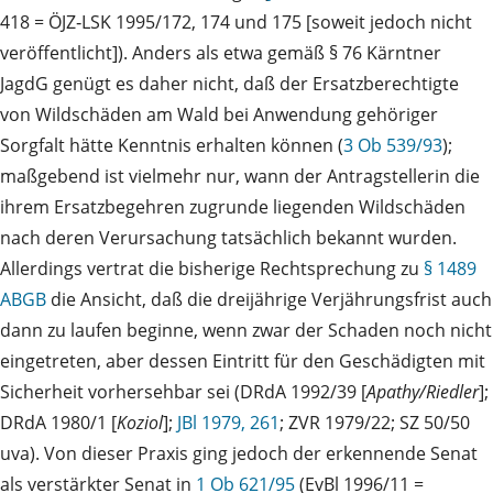
418 = ÖJZ‑LSK 1995/172, 174 und 175 [soweit jedoch nicht
veröffentlicht]). Anders als etwa gemäß § 76 Kärntner
JagdG genügt es daher nicht, daß der Ersatzberechtigte
von Wildschäden am Wald bei Anwendung gehöriger
Sorgfalt hätte Kenntnis erhalten können (
3 Ob 539/93
);
maßgebend ist vielmehr nur, wann der Antragstellerin die
ihrem Ersatzbegehren zugrunde liegenden Wildschäden
nach deren Verursachung tatsächlich bekannt wurden.
Allerdings vertrat die bisherige Rechtsprechung zu
§ 1489
ABGB
die Ansicht, daß die dreijährige Verjährungsfrist auch
dann zu laufen beginne, wenn zwar der Schaden noch nicht
eingetreten, aber dessen Eintritt für den Geschädigten mit
Sicherheit vorhersehbar sei (DRdA 1992/39 [
Apathy/Riedler
];
DRdA 1980/1 [
Koziol
];
JBl 1979, 261
; ZVR 1979/22; SZ 50/50
uva). Von dieser Praxis ging jedoch der erkennende Senat
als verstärkter Senat in
1 Ob 621/95
(EvBl 1996/11 =