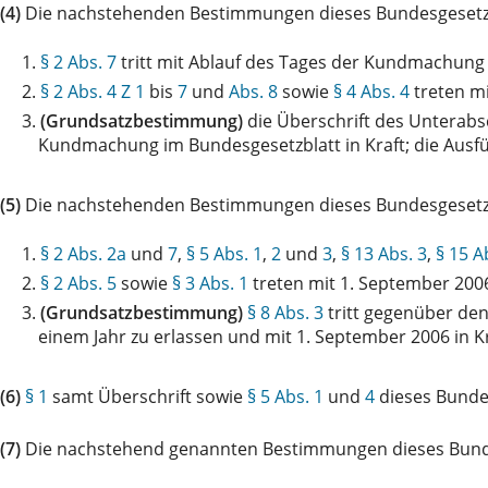
(4)
Die nachstehenden Bestimmungen dieses Bundesgesetze
1.
§ 2 Abs. 7
tritt mit Ablauf des Tages der Kundmachung 
2.
§ 2 Abs. 4 Z 1
bis
7
und
Abs. 8
sowie
§ 4 Abs. 4
treten mi
3.
(Grundsatzbestimmung)
die Überschrift des Unterabsc
Kundmachung im Bundesgesetzblatt in Kraft; die Ausfü
(5)
Die nachstehenden Bestimmungen dieses Bundesgesetze
1.
§ 2 Abs. 2a
und
7
,
§ 5 Abs. 1
,
2
und
3
,
§ 13 Abs. 3
,
§ 15 A
2.
§ 2 Abs. 5
sowie
§ 3 Abs. 1
treten mit 1. September 2006 
3.
(Grundsatzbestimmung)
§ 8 Abs. 3
tritt gegenüber den
einem Jahr zu erlassen und mit 1. September 2006 in Kr
(6)
§ 1
samt Überschrift sowie
§ 5 Abs. 1
und
4
dieses Bunde
(7)
Die nachstehend genannten Bestimmungen dieses Bunde