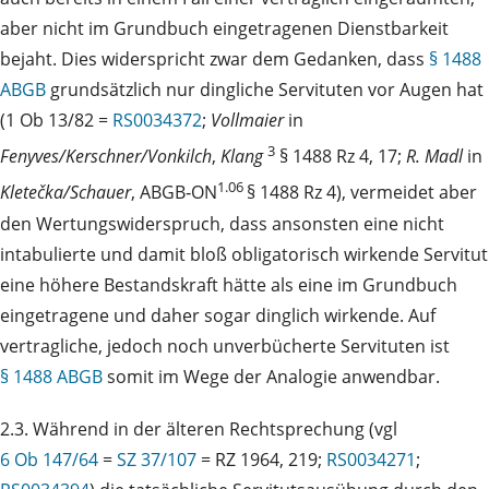
aber nicht im Grundbuch eingetragenen Dienstbarkeit
bejaht. Dies widerspricht zwar dem Gedanken, dass
§ 1488
ABGB
grundsätzlich nur dingliche Servituten vor Augen hat
(1 Ob 13/82 =
RS0034372
;
Vollmaier
in
3
Fenyves/Kerschner/Vonkilch
,
Klang
§ 1488 Rz 4, 17;
R. Madl
in
1.06
Kletečka/Schauer
, ABGB‑ON
§ 1488 Rz 4), vermeidet aber
den Wertungswiderspruch, dass ansonsten eine nicht
intabulierte und damit bloß obligatorisch wirkende Servitut
eine höhere Bestandskraft hätte als eine im Grundbuch
eingetragene und daher sogar dinglich wirkende. Auf
vertragliche, jedoch noch unverbücherte Servituten ist
§ 1488 ABGB
somit im Wege der Analogie anwendbar.
2.3. Während in der älteren Rechtsprechung (vgl
6 Ob 147/64
=
SZ 37/107
= RZ 1964, 219;
RS0034271
;