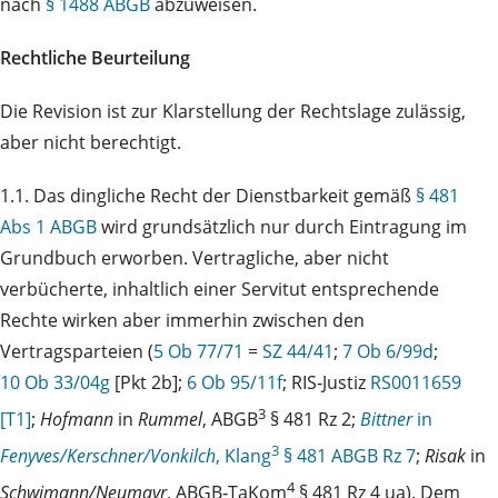
nach
§ 1488 ABGB
abzuweisen.
Rechtliche Beurteilung
Die Revision ist zur Klarstellung der Rechtslage zulässig,
aber nicht berechtigt.
1.1. Das dingliche Recht der Dienstbarkeit gemäß
§ 481
Abs 1 ABGB
wird grundsätzlich nur durch Eintragung im
Grundbuch erworben. Vertragliche, aber nicht
verbücherte, inhaltlich einer Servitut entsprechende
Rechte wirken aber immerhin zwischen den
Vertragsparteien (
5 Ob 77/71
=
SZ 44/41
;
7 Ob 6/99d
;
10 Ob 33/04g
[Pkt 2b];
6 Ob 95/11f
; RIS‑Justiz
RS0011659
3
[T1]
;
Hofmann
in
Rummel
, ABGB
§ 481 Rz 2;
Bittner
in
3
Fenyves/Kerschner/Vonkilch
, Klang
§ 481 ABGB Rz 7
;
Risak
in
4
Schwimann/Neumayr
, ABGB‑TaKom
§ 481 Rz 4 ua). Dem