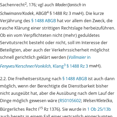
2
Sachenrecht
, 176; vgl auch
Mader/Janisch
in
4
Schwimann/Kodek
, ABGB
§ 1488 Rz 3 mwH). Die kurze
Verjährung des
§ 1488 ABGB
hat vor allem den Zweck, die
rasche Klärung einer strittigen Rechtslage herbeizuführen.
Ob ein vom Verpflichteten nicht (mehr) geduldetes
Servitutsrecht besteht oder nicht, soll im Interesse der
Beteiligten, aber auch der Verkehrssicherheit möglichst
schnell gerichtlich geklärt werden (
Vollmaier
in
3
Fenyves/Kerschner/Vonkilch
, Klang
§ 1488 Rz 3
mwH).
2.2. Die Freiheitsersitzung nach
§ 1488 ABGB
ist auch dann
möglich, wenn der Berechtigte die Dienstbarkeit bisher
nicht ausgeübt hat, aber die Ausübung nach dem Lauf der
Dinge möglich gewesen wäre (
RS0105602
;
Welser/Kletečka
,
15
Bürgerliches Recht I
Rz 1376). Sie wurde in
1 Ob 25/13b
auch bereits in einem Fall einer vertraglich eingeräumten,