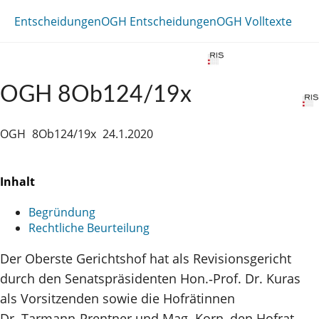
Entscheidungen
OGH Entscheidungen
OGH Volltexte
OGH 8Ob124/19x
OGH
8Ob124/19x
24.1.2020
Inhalt
Begründung
Rechtliche Beurteilung
Der Oberste Gerichtshof hat als Revisionsgericht
durch den Senatspräsidenten Hon.‑Prof. Dr. Kuras
als Vorsitzenden sowie die Hofrätinnen
Dr. Tarmann‑Prentner und Mag. Korn, den Hofrat