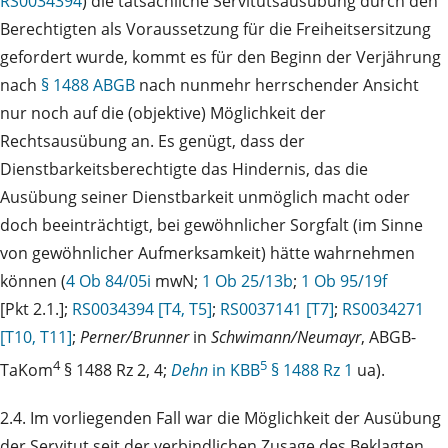
RS0034394
) die tatsächliche Servitutsausübung durch den
Berechtigten als Voraussetzung für die Freiheitsersitzung
gefordert wurde, kommt es für den Beginn der Verjährung
nach
§ 1488 ABGB
nach nunmehr herrschender Ansicht
nur noch auf die (objektive) Möglichkeit der
Rechtsausübung an. Es genügt, dass der
Dienstbarkeitsberechtigte das Hindernis, das die
Ausübung seiner Dienstbarkeit unmöglich macht oder
doch beeinträchtigt, bei gewöhnlicher Sorgfalt (im Sinne
von gewöhnlicher Aufmerksamkeit) hätte wahrnehmen
können (
4 Ob 84/05i
mwN;
1 Ob 25/13b
;
1 Ob 95/19f
[Pkt 2.1.];
RS0034394 [T4, T5]
;
RS0037141 [T7]
;
RS0034271
[T10, T11]
;
Perner/Brunner
in
Schwimann/Neumayr
, ABGB-
4
5
TaKom
§ 1488 Rz 2, 4;
Dehn
in KBB
§ 1488 Rz 1
ua).
2.4. Im vorliegenden Fall war die Möglichkeit der Ausübung
der Servitut seit der verbindlichen Zusage des Beklagten