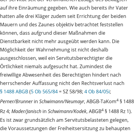
auf ihre Einräumung gegeben. Wie auch bereits ihr Vater
hatten alle drei Kläger zudem seit Errichtung der beiden
Mauern und des Zaunes objektiv betrachtet feststellen
können, dass aufgrund dieser Maßnahmen die
Dienstbarkeit nicht mehr ausgeübt werden kann. Die
Möglichkeit der Wahrnehmung ist nicht deshalb
ausgeschlossen, weil ein Servitutsberechtigter die
Örtlichkeit niemals aufgesucht hat. Zumindest die
freiwillige Abwesenheit des Berechtigten hindert nach
herrschender Auffassung nicht den Rechtsverlust nach
§ 1488 ABGB
(
5 Ob 565/84
= SZ 58/98;
4 Ob 84/05i
;
4
Perner/Brunner
in
Schwimann/Neumayr
, ABGB‑TaKom
§ 1488
4
Rz 4;
Mader/Janisch
in
Schwimann/Kodek
, ABGB
§ 1488 Rz 1).
Es ist zwar grundsätzlich am Servitutsbelasteten gelegen,
die Voraussetzungen der Freiheitsersitzung zu behaupten