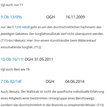
Vgl auch; nur T1
9 Ob 13/09s
OGH
16.11.2009
nur: Bei
§ 1299 ABGB
geht es um den durchschnittlichen Fachmann des
jeweiligen Gebietes. Der Sorgfaltsmaßstab darf nicht überspannt werden.
(T11)<br/>Beisatz: Hier: Von einem Kunsthändler beim Bilderankauf
einzuhaltende Sorgfalt. (T12)
10 Ob 16/11t
OGH
31.05.2011
Vgl auch; Beis wie T8
7 Ob 82/14f
OGH
04.06.2014
Auch; Beisatz: Der Maßstab ist nicht die spezifische individuelle Erfahrung
eines Mitglieds einer bestimmten Untergruppe eines Berufszweigs,
sondern das durchschnittlich in der Branche zu erwartende Wissen. (T13)