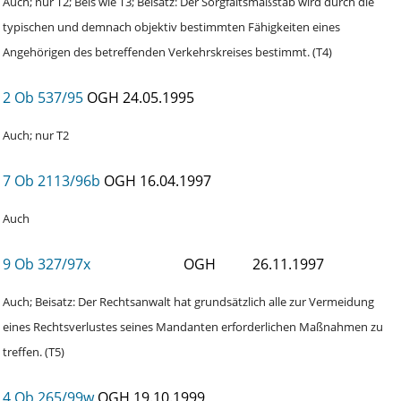
Auch; nur T2; Beis wie T3; Beisatz: Der Sorgfaltsmaßstab wird durch die
typischen und demnach objektiv bestimmten Fähigkeiten eines
Angehörigen des betreffenden Verkehrskreises bestimmt. (T4)
2 Ob 537/95
OGH
24.05.1995
Auch; nur T2
7 Ob 2113/96b
OGH
16.04.1997
Auch
9 Ob 327/97x
OGH
26.11.1997
Auch; Beisatz: Der Rechtsanwalt hat grundsätzlich alle zur Vermeidung
eines Rechtsverlustes seines Mandanten erforderlichen Maßnahmen zu
treffen. (T5)
4 Ob 265/99w
OGH
19.10.1999