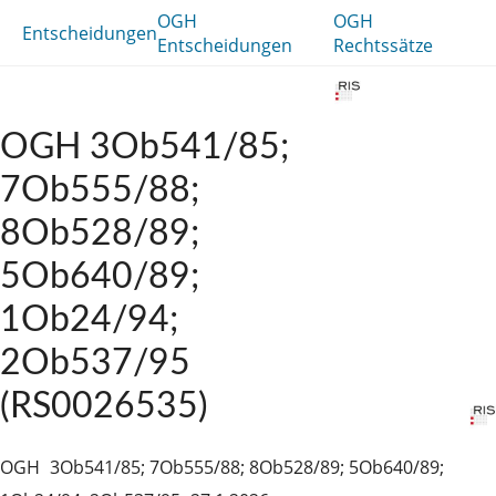
OGH
OGH
Entscheidungen
Entscheidungen
Rechtssätze
OGH 3Ob541/85;
7Ob555/88;
8Ob528/89;
5Ob640/89;
1Ob24/94;
2Ob537/95
(RS0026535)
OGH
3Ob541/85; 7Ob555/88; 8Ob528/89; 5Ob640/89;