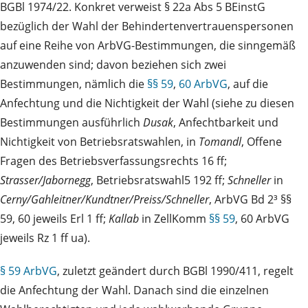
BGBl 1974/22. Konkret verweist § 22a Abs 5 BEinstG
bezüglich der Wahl der Behindertenvertrauenspersonen
auf eine Reihe von ArbVG-Bestimmungen, die sinngemäß
anzuwenden sind; davon beziehen sich zwei
Bestimmungen, nämlich die
§§ 59
,
60 ArbVG
, auf die
Anfechtung und die Nichtigkeit der Wahl (siehe zu diesen
Bestimmungen ausführlich
Dusak
, Anfechtbarkeit und
Nichtigkeit von Betriebsratswahlen, in
Tomandl
, Offene
Fragen des Betriebsverfassungsrechts 16 ff;
Strasser/Jabornegg
, Betriebsratswahl5 192 ff;
Schneller
in
Cerny/Gahleitner/Kundtner/Preiss/Schneller
, ArbVG Bd 2³ §§
59, 60 jeweils Erl 1 ff;
Kallab
in ZellKomm
§§ 59
, 60 ArbVG
jeweils Rz 1 ff ua).
§ 59 ArbVG
, zuletzt geändert durch BGBl 1990/411, regelt
die Anfechtung der Wahl. Danach sind die einzelnen