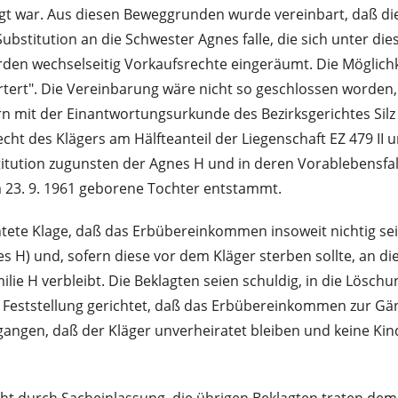
gt war. Aus diesen Beweggrunden wurde vereinbart, daß die i
stitution an die Schwester Agnes falle, die sich unter die
en wechselseitig Vorkaufsrechte eingeräumt. Die Möglichke
örtert". Die Vereinbarung wäre nicht so geschlossen worden
 mit der Einantwortungsurkunde des Bezirksgerichtes Silz
des Klägers am Hälfteanteil der Liegenschaft EZ 479 II und
itution zugunsten der Agnes H und in deren Vorablebensfal
am 23. 9. 1961 geborene Tochter entstammt.
htete Klage, daß das Erbübereinkommen insoweit nichtig sei,
gnes H) und, sofern diese vor dem Kläger sterben sollte, a
ilie H verbleibt. Die Beklagten seien schuldig, in die Lös
e Feststellung gerichtet, daß das Erbübereinkommen zur Gänz
gangen, daß der Kläger unverheiratet bleiben und keine Kin