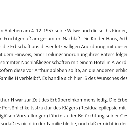
m Ableben am 4. 12. 1957 seine Witwe und die sechs Kinder,
n Fruchtgenuß am gesamten Nachlaß. Die Kinder Hans, Arthur
 sie die Erbschaft aus dieser letztwilligen Anordnung mit 
 dem Hinweis, einer Teilungsanordnung ihres Vaters folgen
timmter Nachlaßliegenschaften mit einem Hotel in A werden 
, sofern diese vor Arthur ableben sollte, an die anderen 
Familie H verbleibt". Es handle sich hier iS des Wunsches d
Arthur H war zur Zeit des Erbübereinkommens ledig. Die Erb
Die Persönlichkeitsstruktur des Klägers (Residualepilepsie 
ligiösen Vorstellungen) führte zu der Befürchtung seiner Ge
sodaß es nicht in der Familie bleibe, und daß er nicht in d