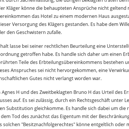
icht durch Sacheinlassung, die übrigen Beklagten traten de
r Kläger könne die behaupteten Ansprüche nicht geltend ma
Übereinkommen das Hotel zu einem modernen Haus ausgestalt
ser Versorgung des Klägers gestanden. Es habe dem Willen
er den Geschwistern zufalle.
lt lasse bei seiner rechtlichen Beurteilung eine Unterstel
e Anordnung getroffen habe. Es handle sich daher um einen E
 berührten Teile des Erbteilungsübereinkommens bestehen u
dieses Anspruches sei nicht hervorgekommen, eine Verwirk
nschaftlichen Gutes nicht verlangt worden war.
 Agnes H und des Zweitbeklagten Bruno H das Urteil des Er
sses auf. Es sei zulässig, durch ein Rechtsgeschäft unter 
hen Substitution gleichkomme. Es handle sich dabei um die
etwa dem Tod des zunächst das Eigentum mit der Beschränkun
ines solchen "Besitznachfolgerechtes" könne entgeltlich od