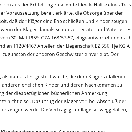
hm aus der Erbteilung zufallende ideelle Hälfte eines Teils
ser Voraussetzung bereit erklärte, die Obsorge über den
it, daß der Kläger eine Ehe schließen und Kinder zeugen
, wenn der Kläger damals schon verheiratet und Vater eines
 vom 30. Mai 1959, GZA 163/57-57, eingeantwortet und nach
 an 1120/4467 Anteilen der Liegenschaft EZ 556 II je KG A
l zugunsten der anderen Geschwister einverleibt. Der
 als damals festgestellt wurde, die dem Kläger zufallende
n die anderen ehelichen Kinder und deren Nachkommen zu
chung der diesbezüglichen bücherlichen Anmerkung
e nichtig sei. Dazu trug der Kläger vor, bei Abschluß der
der zeugen werde. Die Vertragsgrundlage sei weggefallen,