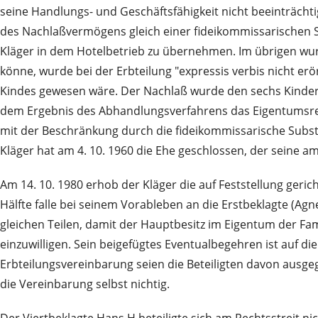
seine Handlungs- und Geschäftsfähigkeit nicht beeinträchti
des Nachlaßvermögens gleich einer fideikommissarischen Sub
Kläger in dem Hotelbetrieb zu übernehmen. Im übrigen wurd
könne, wurde bei der Erbteilung "expressis verbis nicht er
Kindes gewesen wäre. Der Nachlaß wurde den sechs Kindern
dem Ergebnis des Abhandlungsverfahrens das Eigentumsrecht 
mit der Beschränkung durch die fideikommissarische Subst
Kläger hat am 4. 10. 1960 die Ehe geschlossen, der seine 
Am 14. 10. 1980 erhob der Kläger die auf Feststellung geric
Hälfte falle bei seinem Vorableben an die Erstbeklagte (A
gleichen Teilen, damit der Hauptbesitz im Eigentum der Fam
einzuwilligen. Sein beigefügtes Eventualbegehren ist auf di
Erbteilungsvereinbarung seien die Beteiligten davon ausge
die Vereinbarung selbst nichtig.