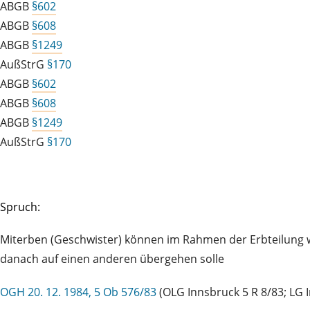
ABGB
§602
ABGB
§608
ABGB
§1249
AußStrG
§170
ABGB
§602
ABGB
§608
ABGB
§1249
AußStrG
§170
Spruch:
Miterben (Geschwister) können im Rahmen der Erbteilung w
danach auf einen anderen übergehen solle
OGH 20. 12. 1984, 5 Ob 576/83
(OLG Innsbruck 5 R 8/83; LG 