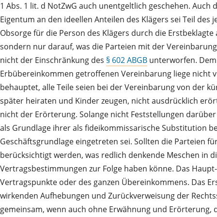
1 Abs. 1 lit. d NotZwG auch unentgeltlich geschehen. Auch
Eigentum an den ideellen Anteilen des Klägers sei Teil de
Obsorge für die Person des Klägers durch die Erstbeklagte
sondern nur darauf, was die Parteien mit der Vereinbarun
nicht der Einschränkung des
§ 602 ABGB
unterworfen. Dem E
Erbübereinkommen getroffenen Vereinbarung liege nicht vo
behauptet, alle Teile seien bei der Vereinbarung von der k
später heiraten und Kinder zeugen, nicht ausdrücklich erö
nicht der Erörterung. Solange nicht Feststellungen darüber
als Grundlage ihrer als fideikommissarische Substitution
Geschäftsgrundlage eingetreten sei. Sollten die Parteien 
berücksichtigt werden, was redlich denkende Meschen in die
Vertragsbestimmungen zur Folge haben könne. Das Haupt- 
Vertragspunkte oder des ganzen Übereinkommens. Das Erst
wirkenden Aufhebungen und Zurückverweisung der Rechtssac
gemeinsam, wenn auch ohne Erwähnung und Erörterung, dav