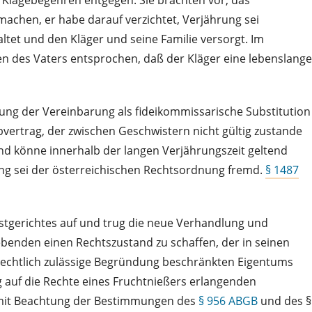
m Klagebegehren entgegen. Sie brachten vor, das
chen, er habe darauf verzichtet, Verjährung sei
et und den Kläger und seine Familie versorgt. Im
 des Vaters entsprochen, daß der Kläger eine lebenslange
lung der Vereinbarung als fideikommissarische Substitution
rbvertrag, der zwischen Geschwistern nicht gültig zustande
nd könne innerhalb der langen Verjährungszeit geltend
ung sei der österreichischen Rechtsordnung fremd.
§ 1487
stgerichtes auf und trug die neue Verhandlung und
Lebenden einen Rechtszustand zu schaffen, der in seinen
 rechtlich zulässige Begründung beschränkten Eigentums
g auf die Rechte eines Fruchtnießers erlangenden
er mit Beachtung der Bestimmungen des
§ 956 ABGB
und des §