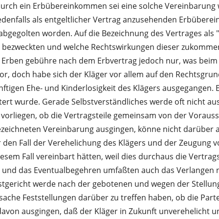
 durch ein Erbübereinkommen sei eine solche Vereinbarung 
s jedenfalls als entgeltlicher Vertrag anzusehenden Erbüb
 abgegolten worden. Auf die Bezeichnung des Vertrages als 
g bezweckten und welche Rechtswirkungen dieser zukommen. 
rben gebühre nach dem Erbvertrag jedoch nur, was beim To
r, doch habe sich der Kläger vor allem auf den Rechtsgrun
ünftigen Ehe- und Kinderlosigkeit des Klägers ausgegangen. 
rtert wurde. Gerade Selbstverständliches werde oft nicht a
 vorliegen, ob die Vertragsteile gemeinsam von der Vorauss
 bezeichneten Vereinbarung ausgingen, könne nicht darüber
für den Fall der Verehelichung des Klägers und der Zeugun
sem Fall vereinbart hätten, weil dies durchaus die Vertrags
und das Eventualbegehren umfaßten auch das Verlangen na
gericht werde nach der gebotenen und wegen der Stellung
he Feststellungen darüber zu treffen haben, ob die Parte
on ausgingen, daß der Kläger in Zukunft unverehelicht u