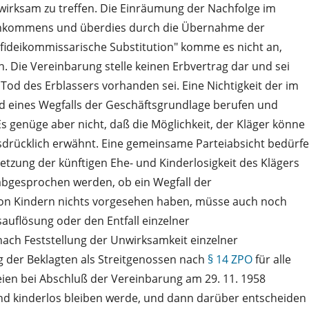
wirksam zu treffen. Die Einräumung der Nachfolge im
ereinkommens und überdies durch die Übernahme der
"fideikommissarische Substitution" komme es nicht an,
Die Vereinbarung stelle keinen Erbvertrag dar und sei
d des Erblassers vorhanden sei. Eine Nichtigkeit der im
d eines Wegfalls der Geschäftsgrundlage berufen und
Es genüge aber nicht, daß die Möglichkeit, der Kläger könne
usdrücklich erwähnt. Eine gemeinsame Parteiabsicht bedürfe
etzung der künftigen Ehe- und Kinderlosigkeit des Klägers
 abgesprochen werden, ob ein Wegfall der
g von Kindern nichts vorgesehen haben, müsse auch noch
auflösung oder den Entfall einzelner
ch Feststellung der Unwirksamkeit einzelner
 der Beklagten als Streitgenossen nach
§ 14 ZPO
für alle
ien bei Abschluß der Vereinbarung am 29. 11. 1958
nd kinderlos bleiben werde, und dann darüber entscheiden