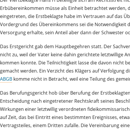
Der Viertbeklagte Hans H beteiligte sich am Rechtsstreit n
Erbübereinkommen müsse als Einheit betrachtet werden, de
eingetreten, die Erstbeklagte habe im Vertrauen auf das 
Vordergrund des Übereinkommens sei die Notwendigkeit die
Versorgung erhalte, sein Anteil aber dann der Schwester od
Das Erstgericht gab dem Hauptbegehren statt. Der Sachverha
nicht zu, weil der Vater keine dahin gerichtete letztwillig
kommen konnte. Die Teilnichtigkeit lasse die davon nicht
gemacht werden. Ein Verzicht des Klägers auf Verfolgung 
ABGB
komme nicht in Betracht, weil eine Teilung des gemei
Das Berufungsgericht hob über Berufung der Erstbeklagten
Entscheidung nach eingetretener Rechtskraft seines Beschlu
Wirkungen einer letztwillig verordneten fideikommissarisc
auf Zeit, das bei Eintritt eines bestimmten Ereignisses, 
Vertragsteiles, einem Dritten zufalle. Die Vereinbarung e