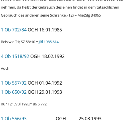
nehmen, da heißt der Gebrauch des einen findet in dem tatsächlichen
Gebrauch des anderen seine Schranke. (T2) = MietSlg 34065
1 Ob 702/84
OGH
16.01.1985
Beis wie T1; SZ 58/10 =
JBl 1985,614
4 Ob 1518/92
OGH
18.02.1992
Auch
1 Ob 557/92
OGH
01.04.1992
1 Ob 650/92
OGH
29.01.1993
nur T2; EvBl 1993/186 S 772
1 Ob 556/93
OGH
25.08.1993