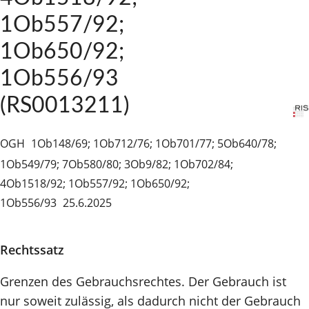
1Ob557/92;
1Ob650/92;
1Ob556/93
(RS0013211)
OGH
1Ob148/69; 1Ob712/76; 1Ob701/77; 5Ob640/78;
1Ob549/79; 7Ob580/80; 3Ob9/82; 1Ob702/84;
4Ob1518/92; 1Ob557/92; 1Ob650/92;
1Ob556/93
25.6.2025
Rechtssatz
Grenzen des Gebrauchsrechtes. Der Gebrauch ist
nur soweit zulässig, als dadurch nicht der Gebrauch