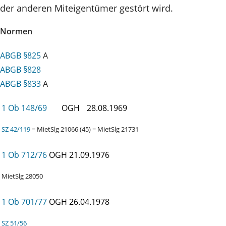
der anderen Miteigentümer gestört wird.
Normen
ABGB §825
A
ABGB §828
ABGB §833
A
1 Ob 148/69
OGH
28.08.1969
SZ 42/119
= MietSlg 21066 (45) = MietSlg 21731
1 Ob 712/76
OGH
21.09.1976
MietSlg 28050
1 Ob 701/77
OGH
26.04.1978
SZ 51/56