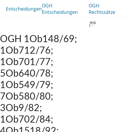
OGH
OGH
Entscheidungen
Entscheidungen
Rechtssätze
OGH 1Ob148/69;
1Ob712/76;
1Ob701/77;
5Ob640/78;
1Ob549/79;
7Ob580/80;
3Ob9/82;
1Ob702/84;
4Ob1518/92;