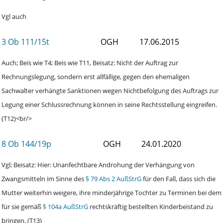
Vgl auch
3 Ob 111/15t
OGH
17.06.2015
Auch; Beis wie T4; Beis wie T11, Beisatz: Nicht der Auftrag zur
Rechnungslegung, sondern erst allfällige, gegen den ehemaligen
Sachwalter verhängte Sanktionen wegen Nichtbefolgung des Auftrags zur
Legung einer Schlussrechnung können in seine Rechtsstellung eingreifen.
(T12)<br/>
8 Ob 144/19p
OGH
24.01.2020
Vgl; Beisatz: Hier: Unanfechtbare Androhung der Verhängung von
Zwangsmitteln im Sinne des
§ 79 Abs 2 AußStrG
für den Fall, dass sich die
Mutter weiterhin weigere, ihre minderjährige Tochter zu Terminen bei dem
für sie gemäß
§ 104a AußStrG
rechtskräftig bestellten Kinderbeistand zu
bringen. (T13)