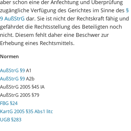
aber schon eine der Anfechtung und Überprüfung
zugängliche Verfügung des Gerichtes im Sinne des
§
9 AußStrG
dar. Sie ist nicht der Rechtskraft fähig und
gefährdet die Rechtsstellung des Beteiligten noch
nicht. Diesem fehlt daher eine Beschwer zur
Erhebung eines Rechtsmittels.
Normen
AußStrG §9
A1
AußStrG §9
A2b
AußStrG 2005 §45 IA
AußStrG 2005 §79
FBG §24
KartG 2005 §35 Abs1 litc
UGB §283