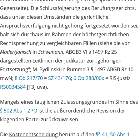
Gegenseite). Die Schlussfolgerung des Berufungsgerichts,
dass unter diesen Umständen die gerichtliche
Anspruchsverfolgung nicht gehörig fortgesetzt worden sei,
hält sich durchaus im Rahmen der höchstgerichtlichen
Rechtsprechung zu vergleichbaren Fällen (siehe die von
Mader/Janisch
in
Schwimann
, ABGB3 VI § 1497 Rz 25
dargestellten Leitlinien der Judikatur zur „gehörigen
Fortsetzung"; M. Bydlinski in Rummel3 § 1497 ABGB Rz 10
mwN;
8 Ob 217/70
=
SZ 43/176
;
6 Ob 288/00x
= RIS-Justiz
RS0034584
[T3] uva).
Mangels eines tauglichen Zulassungsgrundes im Sinne des
§ 502 Abs 1 ZPO
ist die außerordentliche Revision der
klagenden Partei zurückzuweisen.
Die
Kostenentscheidung
beruht auf den
§§ 41
,
50 Abs 1