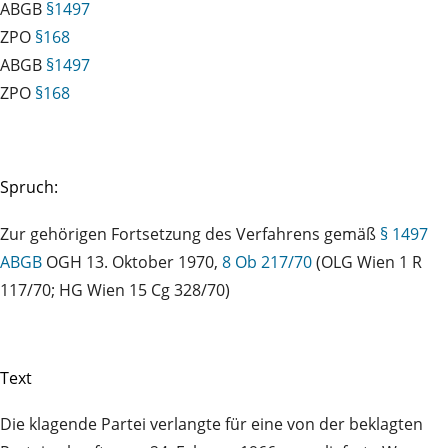
ABGB
§1497
ZPO
§168
ABGB
§1497
ZPO
§168
Spruch:
Zur gehörigen Fortsetzung des Verfahrens gemäß
§ 1497
ABGB
OGH 13. Oktober 1970,
8 Ob 217/70
(OLG Wien 1 R
117/70; HG Wien 15 Cg 328/70)
Text
Die klagende Partei verlangte für eine von der beklagten