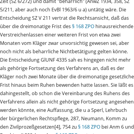
Zeit (SZ 6/272) und damit "beharrlich" (AnwZ 1934, 358, SZ
5/211, aber auch noch EvBl 1963/6 u a) untätig wäre. Die
Entscheidung SZ V 211 vertrat die Rechtsansicht, daß das
über die dreimonatige Frist des
§ 168 ZPO
hinausreichende
Verstreichenlassen einer weiteren Frist von etwa zwei
Monaten vom Kläger zwar unvorsichtig gewesen sei, aber
noch nicht als beharrliche Nichtbetätigung gelten könne.
Die Entscheidung GlUNF 4335 sah es hingegen nicht mehr
als gehörige Fortsetzung des Verfahrens an, daß es der
Kläger noch zwei Monate über die dreimonatige gesetzliche
Frist hinaus beim Ruhen bewenden hatte lassen. Sie läßt es
dahingestellt, ob schon die Vereinbarung des Ruhens des
Verfahrens allein als nicht gehörige Fortsetzung angesehen
werden könnte, eine Auffassung, die u a Sperl, Lehrbuch
der bürgerlichen Rechtspflege, 287, Neumann, Komm zu
den Zivilprozeßgesetzen[4], 754 zu
§ 168 ZPO
bei Anm 6 und