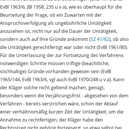
EvBl 1963/6, JBl 1958, 235 u v a), wie es überhaupt für die
Beurteilung der Frage, ob ein Zuwarten mit der
Anspruchsverfolgung als ungebührliche Untätigkeit
anzusehen ist, nicht nur auf die Dauer der Untätigkeit,
sondern auch auf ihre Gründe ankommt (
SZ 41/82
), ob also
die Untätigkeit gerechtfertigt war oder nicht (EvBl 1961/80).
Für die Unterlassung der zur Fortsetzung des Verfahrens
notwendigen Schritte müssen triftige (beachtliche,
stichhaltige) Gründe vorhanden gewesen sein (EvBl
1965/144, EvBl 1963/6, vgl auch EvBl 1970/248 u v a). Kann
der Kläger solche nicht geltend machen, genügt,
besonders wenn die Verjährungsfrist - abgesehen von dem
Verfahren - bereits verstrichen wäre, schon der Ablauf
einer verhältnismäßig kurzen Zeit der Untätigkeit, um die
Annahme zu rechtfertigen, der Kläger habe den
Rechtsstreit nicht gehörig fortgesetzt, so etwa selbst bei