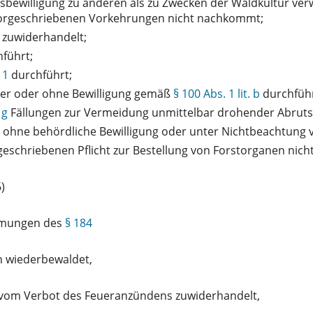
ewilligung zu anderen als zu Zwecken der Waldkultur verwe
 vorgeschriebenen Vorkehrungen nicht nachkommt;
 zuwiderhandelt;
führt;
 1
durchführt;
ner oder ohne Bewilligung gemäß
§ 100 Abs. 1 lit. b
durchführ
 g
Fällungen zur Vermeidung unmittelbar drohender Abruts
n ohne behördliche Bewilligung oder unter Nichtbeachtung
eschriebenen Pflicht zur Bestellung von Forstorganen nic
)
immungen des
§ 184
n wiederbewaldet,
vom Verbot des Feueranzündens zuwiderhandelt,