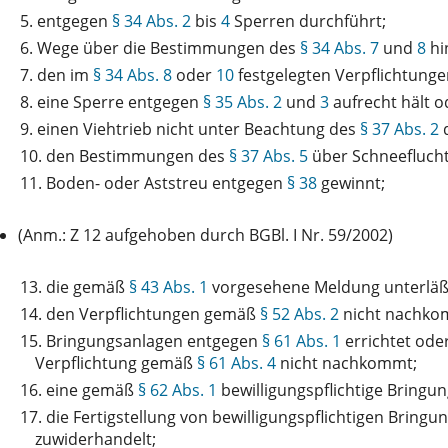
5.
entgegen
§ 34 Abs. 2
bis
4
Sperren durchführt;
6.
Wege über die Bestimmungen des
§ 34 Abs. 7
und
8
hi
7.
den im
§ 34 Abs. 8
oder
10
festgelegten Verpflichtung
8.
eine Sperre entgegen
§ 35 Abs. 2
und
3
aufrecht hält o
9.
einen Viehtrieb nicht unter Beachtung des
§ 37 Abs. 2
d
10.
den Bestimmungen des
§ 37 Abs. 5
über Schneeflucht
11.
Boden- oder Aststreu entgegen
§ 38
gewinnt;
(Anm.: Z 12 aufgehoben durch BGBl. I Nr. 59/2002)
13.
die gemäß
§ 43 Abs. 1
vorgesehene Meldung unterläß
14.
den Verpflichtungen gemäß
§ 52 Abs. 2
nicht nachko
15.
Bringungsanlagen entgegen
§ 61 Abs. 1
errichtet ode
Verpflichtung gemäß
§ 61 Abs. 4
nicht nachkommt;
16.
eine gemäß
§ 62 Abs. 1
bewilligungspflichtige Bringu
17.
die Fertigstellung von bewilligungspflichtigen Brin
zuwiderhandelt;