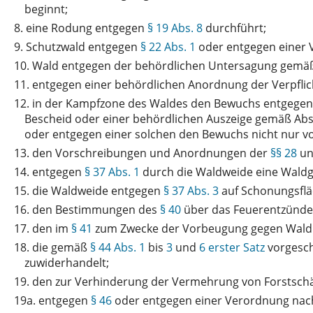
beginnt;
8.
eine Rodung entgegen
§ 19 Abs. 8
durchführt;
9.
Schutzwald entgegen
§ 22 Abs. 1
oder entgegen einer
10.
Wald entgegen der behördlichen Untersagung gem
11.
entgegen einer behördlichen Anordnung der Verpfli
12.
in der Kampfzone des Waldes den Bewuchs entgege
Bescheid oder einer behördlichen Auszeige gemäß Abs. 1
oder entgegen einer solchen den Bewuchs nicht nur v
13.
den Vorschreibungen und Anordnungen der
§§ 28
u
14.
entgegen
§ 37 Abs. 1
durch die Waldweide eine Waldg
15.
die Waldweide entgegen
§ 37 Abs. 3
auf Schonungsfläc
16.
den Bestimmungen des
§ 40
über das Feuerentzünde
17.
den im
§ 41
zum Zwecke der Vorbeugung gegen Waldb
18.
die gemäß
§ 44 Abs. 1
bis
3
und
6 erster Satz
vorgesch
zuwiderhandelt;
19.
den zur Verhinderung der Vermehrung von Forstsc
19a.
entgegen
§ 46
oder entgegen einer Verordnung na