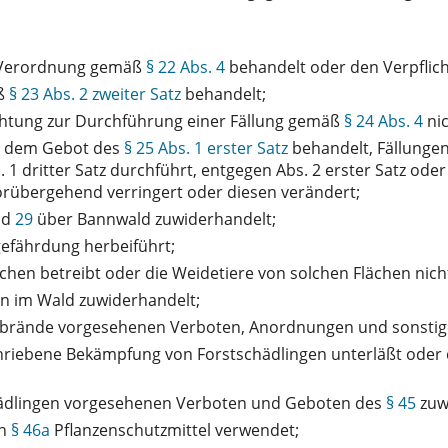
 Verordnung gemäß
§ 22 Abs. 4
behandelt oder den Verpfli
äß
§ 23 Abs. 2 zweiter Satz
behandelt;
chtung zur Durchführung einer Fällung gemäß
§ 24 Abs. 4
ni
n dem Gebot des
§ 25 Abs. 1 erster Satz
behandelt, Fällungen
 dritter Satz durchführt, entgegen Abs. 2 erster Satz oder 
orübergehend verringert oder diesen verändert;
nd
29
über Bannwald zuwiderhandelt;
efährdung herbeiführt;
hen betreibt oder die Weidetiere von solchen Flächen nicht
n im Wald zuwiderhandelt;
rände vorgesehenen Verboten, Anordnungen und sonstige
riebene Bekämpfung von Forstschädlingen unterläßt oder 
hädlingen vorgesehenen Verboten und Geboten des
§ 45
zuw
ch
§ 46a
Pflanzenschutzmittel verwendet;