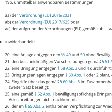
19b.
unmittelbar anwendbaren Bestimmungen
aa)
der
Verordnung (EU) 2016/2031
,
ab)
der
Verordnung (EU) 2017/625
oder
ac)
der aufgrund der Verordnungen (EU) gemäß sublit. a
zuwiderhandelt;
20.
eine Anlage entgegen den
§§ 49
und
50
ohne Bewilligu
21.
den bescheidmäßigen Vorschreibungen gemäß
§ 51 
22.
eine Bringung entgegen
§ 58 Abs. 3
und
4
durchführt;
23.
Bringungsanlagen entgegen
§ 60 Abs. 1
oder
2
plant, 
24.
Eingriffe über das gemäß
§ 60 Abs. 3
im Zusammenhalt 
zweiter Satz beseitigt;
25.
eine gemäß
§ 62 Abs. 1
bewilligungspflichtige Bringu
Vorschreibungen nicht nachkommt;
26.
der im
§ 65 Abs. 2
enthaltenen Verpflichtung zur Wie