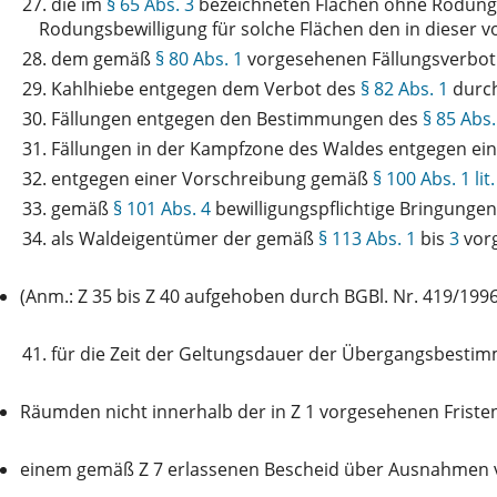
27.
die im
§ 65 Abs. 3
bezeichneten Flächen ohne Rodungsb
Rodungsbewilligung für solche Flächen den in dieser
28.
dem gemäß
§ 80 Abs. 1
vorgesehenen Fällungsverbot
29.
Kahlhiebe entgegen dem Verbot des
§ 82 Abs. 1
durch
30.
Fällungen entgegen den Bestimmungen des
§ 85 Abs.
31.
Fällungen in der Kampfzone des Waldes entgegen ei
32.
entgegen einer Vorschreibung gemäß
§ 100 Abs. 1 lit.
33.
gemäß
§ 101 Abs. 4
bewilligungspflichtige Bringunge
34.
als Waldeigentümer der gemäß
§ 113 Abs. 1
bis
3
vorg
(Anm.: Z 35 bis Z 40 aufgehoben durch BGBl. Nr. 419/1996
41.
für die Zeit der Geltungsdauer der Übergangsbest
Räumden nicht innerhalb der in Z 1 vorgesehenen Friste
einem gemäß Z 7 erlassenen Bescheid über Ausnahmen 