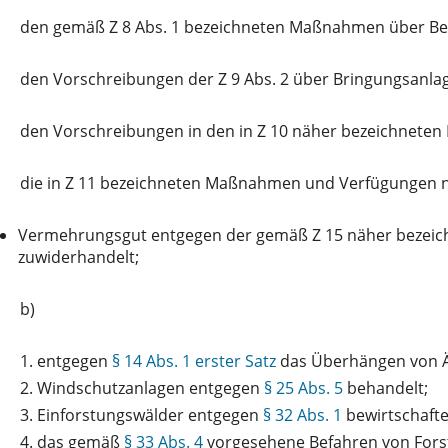
den
gemäß Z 8 Abs. 1 bezeichneten Maßnahmen über Bek
den
Vorschreibungen der Z 9 Abs. 2 über Bringungsanl
den
Vorschreibungen in den in Z 10 näher bezeichnet
die
in Z 11 bezeichneten Maßnahmen und Verfügungen ni
Vermehrungsgut entgegen der gemäß Z 15 näher bezeichn
zuwiderhandelt;
b)
1.
entgegen
§ 14 Abs. 1 erster Satz
das Überhängen von Äs
2.
Windschutzanlagen entgegen
§ 25 Abs. 5
behandelt;
3.
Einforstungswälder entgegen
§ 32 Abs. 1
bewirtschafte
4.
das gemäß
§ 33 Abs. 4
vorgesehene Befahren von Forst