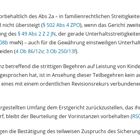
orbehaltlich des Abs 2a – in familienrechtlichen Streitigkei
nicht übersteigt (
§ 502 Abs 4 ZPO
), wenn das Gericht zwei
sung des
§ 49 Abs 2 Z 2 JN
, der gerade Unterhaltsstreitigkei
/08b
mwN) – auch für die Gewährung einstweiligen Unterhalt
eiden (
4 Ob 86/12v
;
3 Ob 250/13f
).
nz betreffend die strittigen Begehren auf Leistung von Kind
gesprochen hat, ist in Ansehung dieser Teilbegehren kein a
eines mit einem ordentlichen Revisionsrekurs verbundene
dargestellten Umfang dem Erstgericht zurückzustellen, das 
f, bleibt der Beurteilung der Vorinstanzen vorbehalten (
RS0
gen die Bestätigung des teilweisen Zuspruchs des Sicherungs