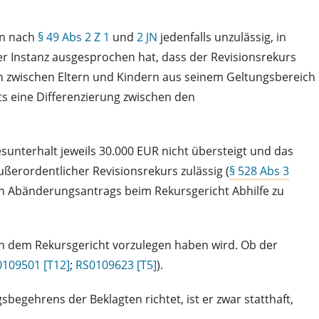
ten nach
§ 49 Abs 2 Z 1
und
2 JN
jedenfalls unzulässig, in
ter Instanz ausgesprochen hat, dass der Revisionsrekurs
ten zwischen Eltern und Kindern aus seinem Geltungsbereich
s eine Differenzierung zwischen den
esunterhalt jeweils 30.000 EUR nicht übersteigt und das
ußerordentlicher Revisionsrekurs zulässig (
§ 528 Abs 3
n Abänderungsantrags beim Rekursgericht Abhilfe zu
ihn dem Rekursgericht vorzulegen haben wird. Ob der
109501 [T12]
;
RS0109623 [T5]
).
begehrens der Beklagten richtet, ist er zwar statthaft,