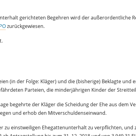
nterhalt gerichteten Begehren wird der außerordentliche 
ZPO
zurückgewiesen.
t.
en (in der Folge: Kläger) und die (bisherige) Beklagte und e
fährdeten Parteien, die minderjährigen Kinder der Streitteil
 Klage begehrte der Kläger die Scheidung der Ehe aus dem V
tgegen und erhob den Mitverschuldenseinwand.
er zu einstweiligen Ehegattenunterhalt zu verpflichten, un
 ab Antragstellung bis zum 31. 12. 2018 und von 3.949,31 E