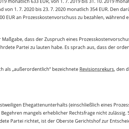
2019 monatlich 633 EUR, von 1. 7. 2019 bis 31. 10. 2019 monat
und von 1. 7. 2020 bis 23. 7. 2020 monatlich 354 EUR. Den d
4.000 EUR an Prozesskostenvorschuss zu bezahlen, während 
er Maßgabe, dass der Zuspruch eines Prozesskostenvorsch
fährdete Partei zu lauten habe. Es sprach aus, dass der ord
ch als „außerordentlich“ bezeichnete
Revisionsrekurs
, den 
instweiligen Ehegattenunterhalts (einschließlich eines Pro
Begehren mangels erheblicher Rechtsfrage nicht zulässig. 
dete Partei richtet, ist der Oberste Gerichtshof zur Entsch