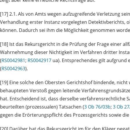
[17] 2.1. Als von Amts wegen aufzugreifende Verletzung sei
Verhandlung erster Instanz vorgelegten Detektivberichts, 
können. Dadurch sei ihm die Möglichkeit genommen worden
[18] Ist das Rekursgericht in die Prüfung der Frage einer al
Wahrnehmung dieser Nichtigkeit im Verfahren dritter Insta
(
RS0042981
;
RS0042917
ua). Entsprechendes gilt aufgrund 
(
RS0042963
).
[19] Eine solche den Obersten Gerichtshof bindende, nicht 
behaupteten Verstoß gegen leitende Verfahrensgrundsätze
hat. Entscheidend ist, dass derselbe verfahrensrechtliche S
beurteilten (prozessualen) Tatsachen (
3 Ob 76/03b
;
3 Ob 27
gegen die Erörterungspflicht des Prozessgerichts sowie di
[20] Darüber hat das Rekursgericht im für den Kläger negat