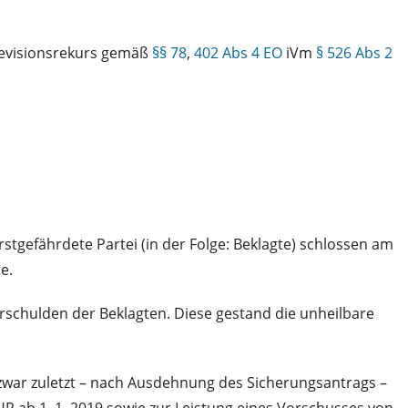
Revisionsrekurs gemäß
§§ 78
,
402 Abs 4 EO
iVm
§ 526 Abs 2
rstgefährdete Partei (in der Folge: Beklagte) schlossen am
e.
erschulden der Beklagten. Diese gestand die unheilbare
d zwar zuletzt – nach Ausdehnung des Sicherungsantrags –
UR ab 1. 1. 2019 sowie zur Leistung eines Vorschusses von