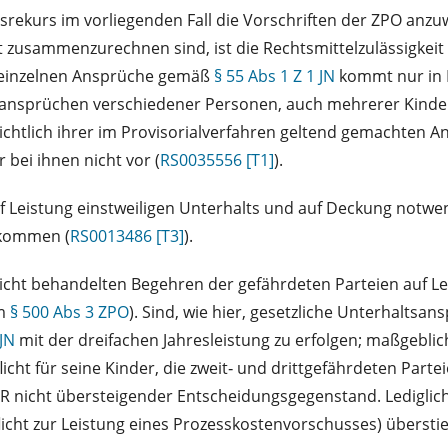
nsrekurs im vorliegenden Fall die Vorschriften der ZPO an
zusammenzurechnen sind, ist die Rechtsmittelzulässigkeit
 einzelnen Ansprüche gemäß
§ 55 Abs 1 Z 1 JN
kommt nur in F
tsansprüchen verschiedener Personen, auch mehrerer Kinder d
sichtlich ihrer im Provisorialverfahren geltend gemachten A
ei ihnen nicht vor (
RS0035556 [T1]
).
auf Leistung einstweiligen Unterhalts und auf Deckung notwe
kommen (
RS0013486 [T3]
).
icht behandelten Begehren der gefährdeten Parteien auf Lei
m
§ 500 Abs 3 ZPO
). Sind, wie hier, gesetzliche Unterhaltsa
 JN
mit der dreifachen Jahresleistung zu erfolgen; maßgeblich 
flicht für seine Kinder, die zweit‑ und drittgefährdeten Part
R nicht übersteigender Entscheidungsgegenstand. Lediglich 
licht zur Leistung eines Prozesskostenvorschusses) übersti