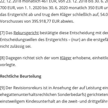
22. 12. 2018 monatlich 461 EUR, von 23. 12. 2018 bis 30. 6. 
700 EUR, von 1. 1. 2020 bis 30. 6. 2020 monatlich 350 EUR 
das Erstgericht ab und trug dem Kläger schließlich auf, 5
Vorschusses von 395.918,77 EUR abwies.
[7] Das
Rekursgericht
bestätigte diese Entscheidung mit d
Entscheidungswillen des Erstgerichts – (nur) an die erstge
nicht zulässig sei.
[8] Dagegen richtet sich der vom
Kläger
erhobene, einheitli
vorlegte.
Rechtliche Beurteilung
[9] Der Revisionsrekurs ist in Ansehung der auf Leistung e
ehegattenunterhaltsrechlichen Sonderbedarfs) gerichteten 
einstweiligem Kindesunterhalt an die zweit‑ und drittgefähr