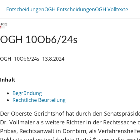
Entscheidungen
OGH Entscheidungen
OGH Volltexte
OGH 10Ob6/24s
OGH
10Ob6/24s
13.8.2024
Inhalt
Begründung
Rechtliche Beurteilung
Der Oberste Gerichtshof hat durch den Senatspräside
Dr. Vollmaier als weitere Richter in der Rechtssache
Pribas, Rechtsanwalt in Dornbirn, als Verfahrenshelf
Beklagte und erstgefährdete Partei *, sowie die zweitg