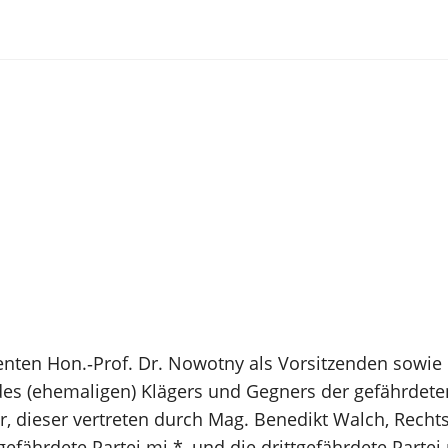
nten Hon.‑Prof. Dr. Nowotny als Vorsitzenden sowie 
 des (ehemaligen) Klägers und Gegners der gefährdete
er, dieser vertreten durch Mag. Benedikt Walch, Recht
efährdete Partei mj *, und die drittgefährdete Partei 