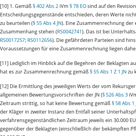
[10] 1. Gemäß
§ 402 Abs 2
iVm
§ 78 EO
sind auf den Revisio
Entscheidungsgegenstände entschieden, deren Werte nicht 
zu beurteilen (
§ 55 Abs 4 JN
). Eine Zusammenrechnung der
Zusammenhang stehen (
RS0042741
). Das ist bei Unterhal
RS0017257
;
RS0112656
). Die gefährdeten Parteien sind hin
Voraussetzungen für eine Zusammenrechnung liegen daher b
[11] Lediglich im Hinblick auf die Begehren der Beklagten 
hat es zur Zusammenrechnung gemäß
§ 55 Abs 1 Z 1 JN
zu 
[12] Die Ermittlung des jeweiligen Werts der vom Rekursger
allgemeinen Bewertungsvorschriften der JN (
§ 526 Abs 3
iV
Zeitraum strittig, so hat keine Bewertung gemäß
§ 58 Abs 1
der Kläger in zweiter Instanz den Entfall seiner Unterhaltsp
verfahrensgegenständlichen Zeitraum jeweils ein 30.000 EU
gegenüber der Beklagten (einschließlich der bekämpften Pf