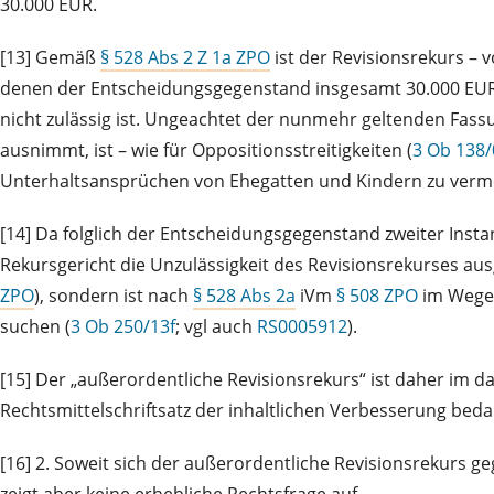
30.000 EUR.
[13] Gemäß
§ 528 Abs 2 Z 1a ZPO
ist der Revisionsrekurs – v
denen der Entscheidungsgegenstand insgesamt 30.000 EUR 
nicht zulässig ist. Ungeachtet der nunmehr geltenden Fas
ausnimmt, ist – wie für Oppositionsstreitigkeiten (
3 Ob 138
Unterhaltsansprüchen von Ehegatten und Kindern zu verm
[14] Da folglich der Entscheidungsgegenstand zweiter Insta
Rekursgericht die Unzulässigkeit des Revisionsrekurses aus
ZPO
), sondern ist nach
§ 528 Abs 2a
iVm
§ 508 ZPO
im Wege 
suchen (
3 Ob 250/13f
; vgl auch
RS0005912
).
[15] Der „außerordentliche Revisionsrekurs“ ist daher im 
Rechtsmittelschriftsatz der inhaltlichen Verbesserung bedar
[16] 2. Soweit sich der außerordentliche Revisionsrekurs ge
zeigt aber keine erhebliche Rechtsfrage auf.