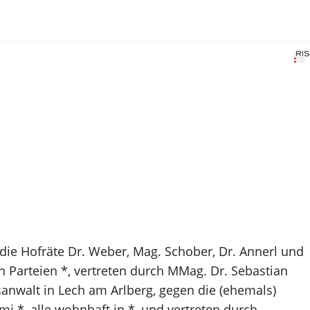
die Hofräte Dr. Weber, Mag. Schober, Dr. Annerl und
n Parteien *, vertreten durch MMag. Dr. Sebastian
sanwalt in Lech am Arlberg, gegen die (ehemals)
mj *, alle wohnhaft in *, und vertreten durch