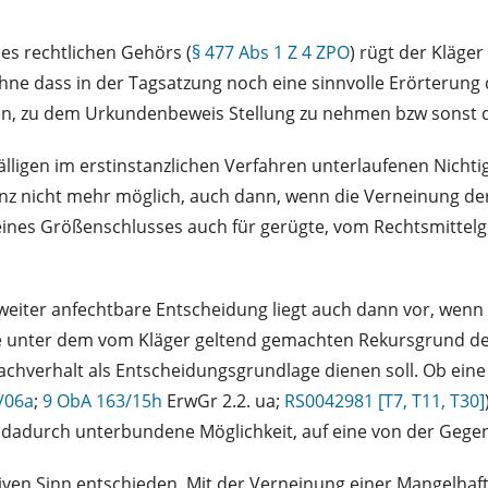
nes rechtlichen Gehörs (
§ 477 Abs 1 Z 4 ZPO
) rügt der Kläge
ohne dass in der Tagsatzung noch eine sinnvolle Erörterung
, zu dem Urkundenbeweis Stellung zu nehmen bzw sonst da
lfälligen im erstinstanzlichen Verfahren unterlaufenen Nichti
nz nicht mehr möglich, auch dann, wenn die Verneinung der
eines Größenschlusses auch für gerügte, vom Rechtsmittelge
weiter anfechtbare Entscheidung liegt auch dann vor, wenn d
 unter dem vom Kläger geltend gemachten Rekursgrund der
achverhalt als Entscheidungsgrundlage dienen soll. Ob eine N
/06a
;
9 ObA 163/15h
ErwGr 2.2. ua;
RS0042981 [T7, T11, T30]
e dadurch unterbundene Möglichkeit, auf eine von der Gegen
iven Sinn entschieden. Mit der Verneinung einer Mangelhafti