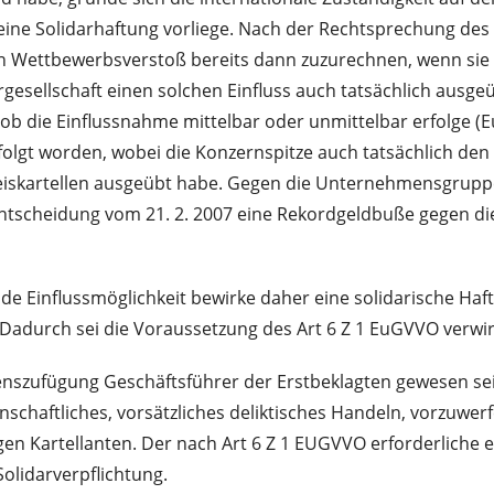
eine Solidarhaftung vorliege. Nach der Rechtsprechung des 
eren Wettbewerbsverstoß bereits dann zuzurechnen, wenn si
gesellschaft einen solchen Einfluss auch tatsächlich ausg
i, ob die Einflussnahme mittelbar oder unmittelbar erfolge 
olgt worden, wobei die Konzernspitze auch tatsächlich den
eiskartellen ausgeübt habe. Gegen die Unternehmensgruppe 
Entscheidung vom 21. 2. 2007 eine Rekordgeldbuße gegen
ende Einflussmöglichkeit bewirke daher eine solidarische Ha
Dadurch sei die Voraussetzung des Art 6 Z 1 EuGVVO verwirk
nszufügung Geschäftsführer der Erstbeklagten gewesen sei, 
nschaftliches, vorsätzliches deliktisches Handeln, vorzuwerf
igen Kartellanten. Der nach Art 6 Z 1 EUGVVO erforderlich
Solidarverpflichtung.