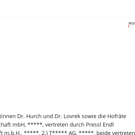
tinnen Dr. Hurch und Dr. Lovrek sowie die Hofräte
haft mbH, *****, vertreten durch Pressl Endl
m.b.H., *****, 2.) T***** AG, *****, beide vertreten