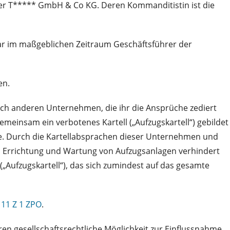
der T***** GmbH & Co KG. Deren Kommanditistin ist die
 war im maßgeblichen Zeitraum Geschäftsführer der
en.
auch anderen Unternehmen, die ihr die Ansprüche zediert
emeinsam ein verbotenes Kartell („Aufzugskartell“) gebildet
le. Durch die Kartellabsprachen dieser Unternehmen und
ei Errichtung und Wartung von Aufzugsanlagen verhindert
 („Aufzugskartell“), das sich zumindest auf das gesamte
 11 Z 1 ZPO
.
eren gesellschaftsrechtliche Möglichkeit zur Einflussnahme