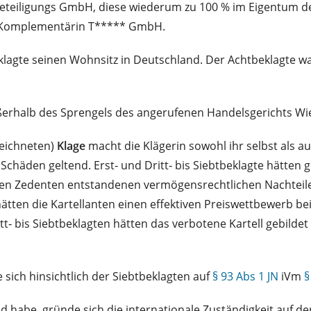
 Beteiligungs GmbH, diese wiederum zu 100 % im Eigentum 
der Komplementärin T***** GmbH.
beklagte seinen Wohnsitz in Deutschland. Der Achtbeklagte
 außerhalb des Sprengels des angerufenen Handelsgerichts Wi
zeichneten)
Klage
macht die Klägerin sowohl ihr selbst als 
chäden geltend. Erst‑ und Dritt‑ bis Siebtbeklagte hätten g
deren Zedenten entstandenen vermögensrechtlichen Nachtei
hätten die Kartellanten einen effektiven Preiswettbewerb b
t‑ bis Siebtbeklagten hätten das verbotene Kartell gebildet
 sich hinsichtlich der Siebtbeklagten auf
§ 93 Abs 1 JN
iVm
§
and habe, gründe sich die internationale Zuständigkeit auf d