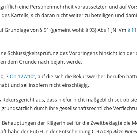
egrifflich eine Personenmehrheit voraussetzten und auf Vor
s des Kartells, sich daran nicht weiter zu beteiligen und da
f Grundlage von § 91 (gemeint wohl: § 93) Abs 1 JN iVm
§ 11
 eine Schlüssigkeitsprüfung des Vorbringens hinsichtlich
agten dem Grunde nach bejaht werde.
10,
7 Ob 127/10t
, auf die sich die Rekurswerber berufen hät
 und sei insofern nicht einschlägig.
s Rekursgericht aus, dass hiefür nicht maßgeblich sei, ob s
e grundsätzlich durch ihre gesellschaftsrechtliche Verflecht
 Behauptungen der Klägerin sei für die Zweitbeklagte die M
chaft habe der EuGH in der Entscheidung C‑97/08p
Akzo Nobe