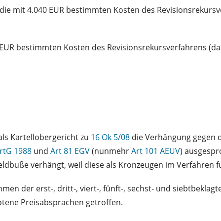
in die mit 4.040 EUR bestimmten Kosten des Revisionsrekurs
,90 EUR bestimmten Kosten des Revisionsrekursverfahrens (da
als Kartellobergericht zu
16 Ok 5/08
die Verhängung gegen die 
artG 1988
und
Art 81 EGV
(nunmehr
Art 101 AEUV
) ausgesp
eldbuße verhängt, weil diese als Kronzeugen im Verfahren f
 der erst‑, dritt‑, viert‑, fünft‑, sechst‑ und siebtbeklag
botene Preisabsprachen getroffen.