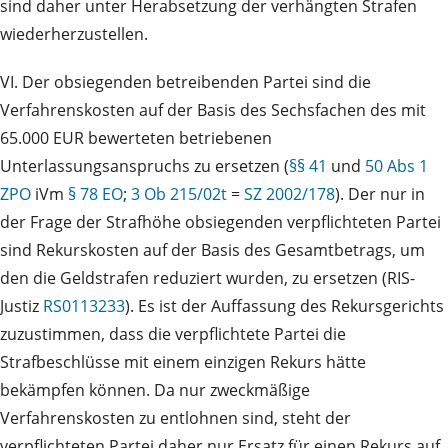
sind daher unter Herabsetzung der verhängten Strafen
wiederherzustellen.
VI. Der obsiegenden betreibenden Partei sind die
Verfahrenskosten auf der Basis des Sechsfachen des mit
65.000 EUR bewerteten betriebenen
Unterlassungsanspruchs zu ersetzen (
§§ 41
und
50 Abs 1
ZPO
iVm
§ 78 EO
;
3 Ob 215/02t
=
SZ 2002/178
). Der nur in
der Frage der Strafhöhe obsiegenden verpflichteten Partei
sind Rekurskosten auf der Basis des Gesamtbetrags, um
den die Geldstrafen reduziert wurden, zu ersetzen (RIS-
Justiz
RS0113233
). Es ist der Auffassung des Rekursgerichts
zuzustimmen, dass die verpflichtete Partei die
Strafbeschlüsse mit einem einzigen Rekurs hätte
bekämpfen können. Da nur zweckmäßige
Verfahrenskosten zu entlohnen sind, steht der
verpflichteten Partei daher nur Ersatz für einen Rekurs auf