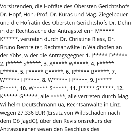
Vorsitzenden, die Hofräte des Obersten Gerichtshofs
Dr. Hopf, Hon.-Prof. Dr. Kuras und Mag. Ziegelbauer
und die Hofrätin des Obersten Gerichtshofs Dr. Dehn
in der Rechtssache der Antragstellerin M*****
K*****, vertreten durch Dr. Christine Riess, Dr.
Bruno Bernreiter, Rechtsanwälte in Waidhofen an
der Ybbs, wider die Antragsgegner
1.
J***** D*****,
2.
J***** S*****,
3.
A***** W*****,
4.
F*****
E*****,
5.
F***** G*****,
6.
R***** B*****,
7.
W***** H*****,
8.
W***** H*****,
9.
J*****
F*****,
10.
W***** S*****,
11.
J***** S*****,
12.
K***** G*****, alle *****, alle vertreten durch Mag.
Wilhelm Deutschmann ua, Rechtsanwälte in Linz,
wegen 27.336 EUR (Ersatz von Wildschäden nach
dem Oö JagdG), über den Revisionsrekurs der
Antragsgegner gegen den Beschluss des