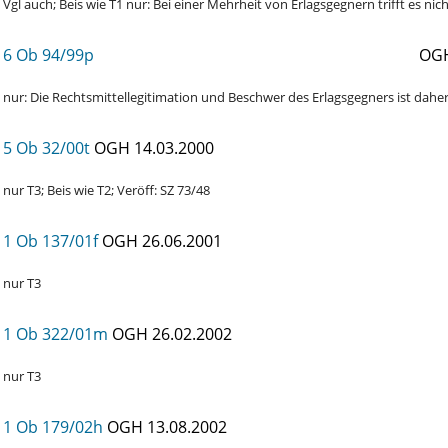
Vgl auch; Beis wie T1 nur: Bei einer Mehrheit von Erlagsgegnern trifft es nic
6 Ob 94/99p
OG
nur: Die Rechtsmittellegitimation und Beschwer des Erlagsgegners ist daher
5 Ob 32/00t
OGH
14.03.2000
nur T3; Beis wie T2; Veröff: SZ 73/48
1 Ob 137/01f
OGH
26.06.2001
nur T3
1 Ob 322/01m
OGH
26.02.2002
nur T3
1 Ob 179/02h
OGH
13.08.2002