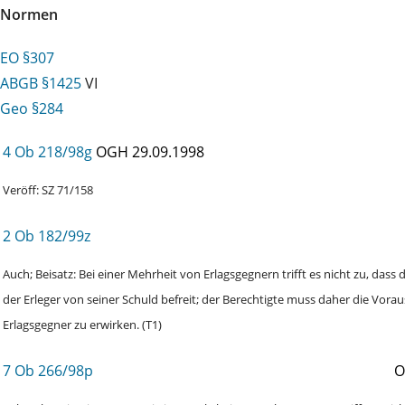
Normen
EO §307
ABGB §1425
VI
Geo §284
4 Ob 218/98g
OGH
29.09.1998
Veröff: SZ 71/158
2 Ob 182/99z
Auch; Beisatz: Bei einer Mehrheit von Erlagsgegnern trifft es nicht zu, das
der Erleger von seiner Schuld befreit; der Berechtigte muss daher die Vor
Erlagsgegner zu erwirken. (T1)
7 Ob 266/98p
O