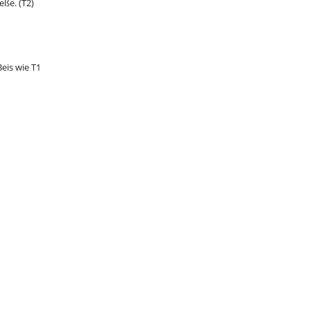
eße. (T2)
eis wie T1