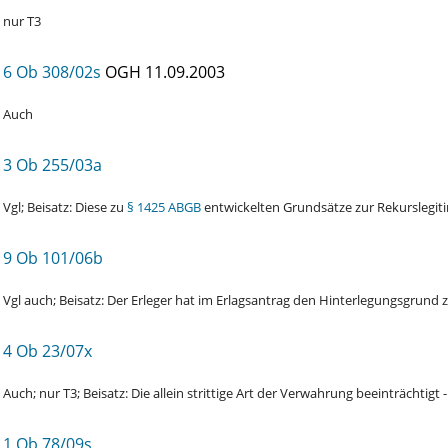
nur T3
6 Ob 308/02s
OGH
11.09.2003
Auch
3 Ob 255/03a
Vgl; Beisatz: Diese zu
§ 1425 ABGB
entwickelten Grundsätze zur Rekurslegiti
9 Ob 101/06b
Vgl auch; Beisatz: Der Erleger hat im Erlagsantrag den Hinterlegungsgrund 
4 Ob 23/07x
Auch; nur T3; Beisatz: Die allein strittige Art der Verwahrung beeinträchtigt 
1 Ob 78/09s