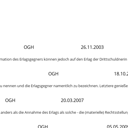
OGH
26.11.2003
mation des Erlagsgegners können jedoch auf den Erlag der Drittschuldneri
OGH
18.10.
zu nennen und die Erlagsgegner namentlich zu bezeichnen. Letztere genießen 
OGH
20.03.2007
- anders als die Annahme des Erlags als solche - die (materielle) Rechtsstellun
OGH
05.05.200