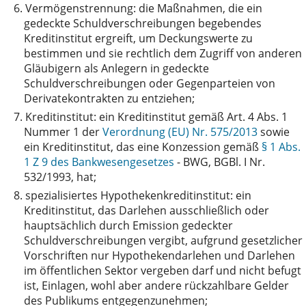
6.
Vermögenstrennung: die Maßnahmen, die ein
gedeckte Schuldverschreibungen begebendes
Kreditinstitut ergreift, um Deckungswerte zu
bestimmen und sie rechtlich dem Zugriff von anderen
Gläubigern als Anlegern in gedeckte
Schuldverschreibungen oder Gegenparteien von
Derivatekontrakten zu entziehen;
7.
Kreditinstitut: ein Kreditinstitut gemäß Art. 4 Abs. 1
Nummer 1 der
Verordnung (EU) Nr. 575/2013
sowie
ein Kreditinstitut, das eine Konzession gemäß
§ 1 Abs.
1 Z 9 des Bankwesengesetzes
- BWG, BGBl. I Nr.
532/1993, hat;
8.
spezialisiertes Hypothekenkreditinstitut: ein
Kreditinstitut, das Darlehen ausschließlich oder
hauptsächlich durch Emission gedeckter
Schuldverschreibungen vergibt, aufgrund gesetzlicher
Vorschriften nur Hypothekendarlehen und Darlehen
im öffentlichen Sektor vergeben darf und nicht befugt
ist, Einlagen, wohl aber andere rückzahlbare Gelder
des Publikums entgegenzunehmen;