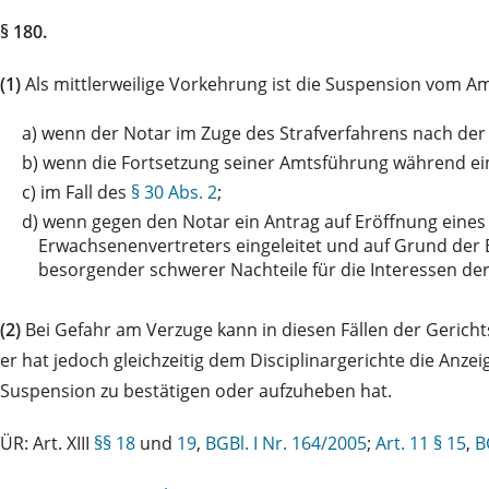
§ 180.
(1)
Als mittlerweilige Vorkehrung ist die Suspension vom Am
a)
wenn der Notar im Zuge des Strafverfahrens nach der 
b)
wenn die Fortsetzung seiner Amtsführung während ein
c)
im Fall des
§ 30 Abs. 2
;
d)
wenn gegen den Notar ein Antrag auf Eröffnung eines I
Erwachsenenvertreters eingeleitet und auf Grund der 
besorgender schwerer Nachteile für die Interessen d
(2)
Bei Gefahr am Verzuge kann in diesen Fällen der Gerichts
er hat jedoch gleichzeitig dem Disciplinargerichte die Anze
Suspension zu bestätigen oder aufzuheben hat.
ÜR: Art. XIII
§§ 18
und
19
,
BGBl. I Nr. 164/2005
;
Art. 11
§ 15
,
B