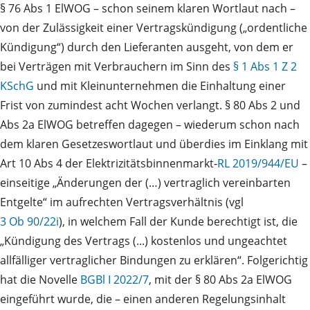
§ 76 Abs 1 ElWOG – schon seinem klaren Wortlaut nach –
von der Zulässigkeit einer Vertragskündigung („ordentliche
Kündigung“) durch den Lieferanten ausgeht, von dem er
bei Verträgen mit Verbrauchern im Sinn des
§ 1 Abs 1 Z 2
KSchG
und mit Kleinunternehmen die Einhaltung einer
Frist von zumindest acht Wochen verlangt. § 80 Abs 2 und
Abs 2a ElWOG betreffen dagegen – wiederum schon nach
dem klaren Gesetzeswortlaut und überdies im Einklang mit
Art 10 Abs 4 der Elektrizitätsbinnenmarkt‑
RL 2019/944/EU
–
einseitige „Änderungen der (…) vertraglich vereinbarten
Entgelte“ im aufrechten Vertragsverhältnis (vgl
3 Ob 90/22i
), in welchem Fall der Kunde berechtigt ist, die
„Kündigung des Vertrags (...) kostenlos und ungeachtet
allfälliger vertraglicher Bindungen zu erklären“. Folgerichtig
hat die Novelle
BGBl I 2022/7
, mit der § 80 Abs 2a ElWOG
eingeführt wurde, die – einen anderen Regelungsinhalt