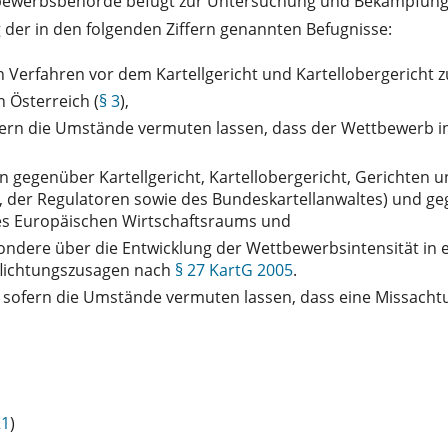
tbewerbsbehörde befugt zur Untersuchung und Bekämpfun
der in den folgenden Ziffern genannten Befugnisse:
erfahren vor dem Kartellgericht und Kartellobergericht
 Österreich (
§ 3
),
fern die Umstände vermuten lassen, dass der Wettbewerb i
 gegenüber Kartellgericht, Kartellobergericht, Gerichten 
s, der Regulatoren sowie des Bundeskartellanwaltes) und 
es Europäischen Wirtschaftsraums und
dere über die Entwicklung der Wettbewerbsintensität in e
flichtungszusagen nach
§ 27 KartG 2005
.
, sofern die Umstände vermuten lassen, dass eine Missach
21
)