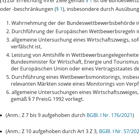
(1)
Zur Erreichung ihrer Ziele gemäß
§ 1
ist die Bundeswet
oder -beschränkungen (
§ 1
), insbesondere durch Ausübung 
1.
Wahrnehmung der der Bundeswettbewerbsbehörde in V
2.
Durchführung der Europäischen Wettbewerbsregeln in
3.
allgemeine Untersuchung eines Wirtschaftszweigs, so
verfälscht ist,
4.
Leistung von Amtshilfe in Wettbewerbsangelegenheiten
Bundesminister für Wirtschaft, Energie und Tourismu
der Europäischen Union oder eines Vertragsstaates d
5.
Durchführung eines Wettbewerbsmonitorings, insbeson
relevanten Märkten sowie eines Monitorings von Verp
6.
allgemeine Untersuchungen eines Wirtschaftszweiges
gemäß § 7 PreisG 1992 vorliegt.
(Anm.: Z 7 bis 9 aufgehoben durch
BGBl. I Nr. 176/2021
)
(Anm.: Z 10 aufgehoben durch Art 3 Z 3,
BGBl. I Nr. 57/20