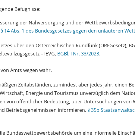
gende Befugnisse:
besserung der Nahversorgung und der Wettbewerbsbedingung
h
§ 14 Abs. 1 des Bundesgesetzes gegen den unlauteren We
zes über den Österreichischen Rundfunk (ORFGesetz), BGB
evollzugsgesetz – IEVG,
BGBl. I Nr. 33/2023
.
 von Amts wegen wahr.
igen Zeitabständen, zumindest aber jedes Jahr, einen Beric
rtschaft, Energie und Tourismus unverzüglich dem Nationa
n von öffentlicher Bedeutung, über Untersuchungen von W
d Betriebsgeheimnissen informieren.
§ 35b Staatsanwaltsc
e Bundeswettbewerbsbehörde um eine informelle Einschä