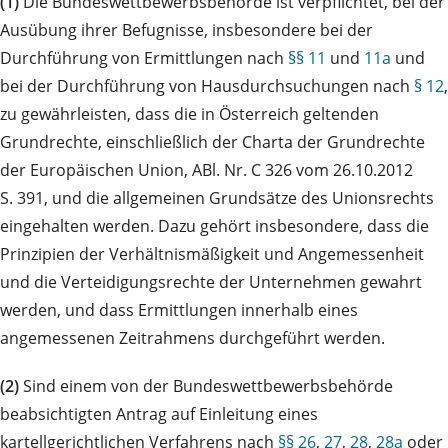
(1)
Die Bundeswettbewerbsbehörde ist verpflichtet, bei der
Ausübung ihrer Befugnisse, insbesondere bei der
Durchführung von Ermittlungen nach
§§ 11
und
11a
und
bei der Durchführung von Hausdurchsuchungen nach
§ 12
,
zu gewährleisten, dass die in Österreich geltenden
Grundrechte, einschließlich der Charta der Grundrechte
der Europäischen Union, ABl. Nr. C 326 vom 26.10.2012
S. 391, und die allgemeinen Grundsätze des Unionsrechts
eingehalten werden. Dazu gehört insbesondere, dass die
Prinzipien der Verhältnismäßigkeit und Angemessenheit
und die Verteidigungsrechte der Unternehmen gewahrt
werden, und dass Ermittlungen innerhalb eines
angemessenen Zeitrahmens durchgeführt werden.
(2)
Sind einem von der Bundeswettbewerbsbehörde
beabsichtigten Antrag auf Einleitung eines
kartellgerichtlichen Verfahrens nach
§§ 26
,
27
,
28
,
28a
oder