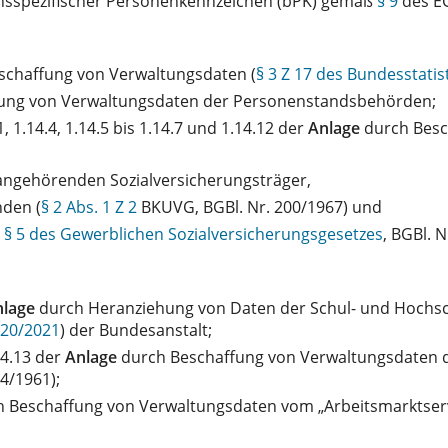
sspezifischer Personenkennzeichen (bPK) gemäß
§ 9
des E
schaffung von Verwaltungsdaten (
§ 3 Z 17 des Bundesstatis
ung von Verwaltungsdaten der Personenstandsbehörden;
, 1.14.4, 1.14.5 bis 1.14.7 und 1.14.12 der
Anlage
durch Besc
angehörenden Sozialversicherungsträger,
den (
§ 2 Abs. 1 Z 2
BKUVG, BGBl. Nr. 200/1967) und
h
§ 5 des Gewerblichen Sozialversicherungsgesetzes
, BGBl. 
nlage
durch Heranziehung von Daten der Schul- und Hochschu
. 20/2021
) der Bundesanstalt;
14.13 der
Anlage
durch Beschaffung von Verwaltungsdaten 
94/1961);
 Beschaffung von Verwaltungsdaten vom „Arbeitsmarktservi