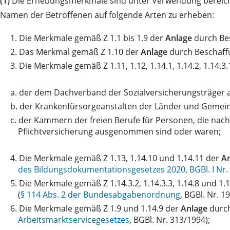
(1)
Die Erhebungsmerkmale sind unter Verwendung bereich
Namen der Betroffenen auf folgende Arten zu erheben:
1.
Die Merkmale gemäß Z 1.1 bis 1.9 der
Anlage
durch Be
2.
Das Merkmal gemäß Z 1.10 der
Anlage
durch Beschaff
3.
Die Merkmale gemäß Z 1.11, 1.12, 1.14.1, 1.14.2, 1.14.3.1
a.
der dem Dachverband der Sozialversicherungsträger 
b.
der Krankenfürsorgeanstalten der Länder und Gemein
c.
der Kammern der freien Berufe für Personen, die nac
Pflichtversicherung ausgenommen sind oder waren;
4.
Die Merkmale gemäß Z 1.13, 1.14.10 und 1.14.11 der
A
des Bildungsdokumentationsgesetzes 2020
,
BGBl. I Nr
5.
Die Merkmale gemäß Z 1.14.3.2, 1.14.3.3, 1.14.8 und 1.
(
§ 114 Abs. 2 der Bundesabgabenordnung
, BGBl. Nr. 1
6.
Die Merkmale gemäß Z 1.9 und 1.14.9 der
Anlage
durch
Arbeitsmarktservicegesetzes
, BGBl. Nr. 313/1994);