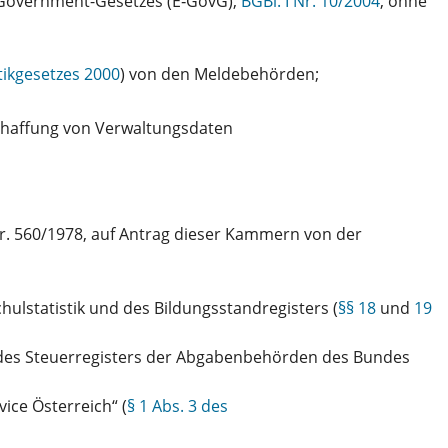
Government-Gesetzes (E‑GovG),
BGBl. I Nr. 10/2004
, ohne
tikgesetzes 2000
) von den Meldebehörden;
haffung von Verwaltungsdaten
Nr. 560/1978, auf Antrag dieser Kammern von der
lstatistik und des Bildungsstandregisters (
§§ 18
und
19
des Steuerregisters der Abgabenbehörden des Bundes
ce Österreich“ (
§ 1 Abs. 3 des