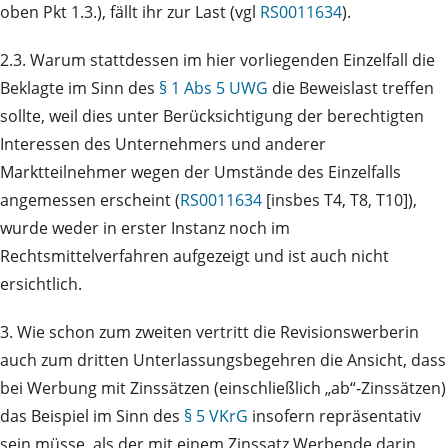
oben Pkt 1.3.), fällt ihr zur Last (vgl
RS0011634
).
2.3. Warum stattdessen im hier vorliegenden Einzelfall die
Beklagte im Sinn des
§ 1 Abs 5 UWG
die Beweislast treffen
sollte, weil dies unter Berücksichtigung der berechtigten
Interessen des Unternehmers und anderer
Marktteilnehmer wegen der Umstände des Einzelfalls
angemessen erscheint (
RS0011634
[insbes T4, T8, T10]),
wurde weder in erster Instanz noch im
Rechtsmittelverfahren aufgezeigt und ist auch nicht
ersichtlich.
3. Wie schon zum zweiten vertritt die Revisionswerberin
auch zum dritten Unterlassungsbegehren die Ansicht, dass
bei Werbung mit Zinssätzen (einschließlich „ab“‑Zinssätzen)
das Beispiel im Sinn des
§ 5 VKrG
insofern repräsentativ
sein müsse, als der mit einem Zinssatz Werbende darin