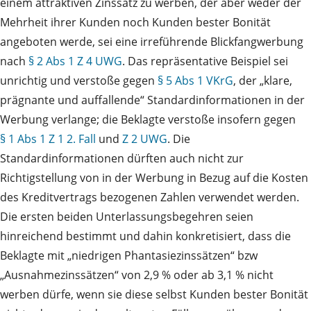
einem attraktiven Zinssatz zu werben, der aber weder der
Mehrheit ihrer Kunden noch Kunden bester Bonität
angeboten werde, sei eine irreführende Blickfangwerbung
nach
§ 2 Abs 1 Z 4 UWG
. Das repräsentative Beispiel sei
unrichtig und verstoße gegen
§ 5 Abs 1 VKrG
, der „klare,
prägnante und auffallende“ Standardinformationen in der
Werbung verlange; die Beklagte verstoße insofern gegen
§ 1 Abs 1 Z 1 2. Fall
und
Z 2 UWG
. Die
Standardinformationen dürften auch nicht zur
Richtigstellung von in der Werbung in Bezug auf die Kosten
des Kreditvertrags bezogenen Zahlen verwendet werden.
Die ersten beiden Unterlassungsbegehren seien
hinreichend bestimmt und dahin konkretisiert, dass die
Beklagte mit „niedrigen Phantasiezinssätzen“ bzw
„Ausnahmezinssätzen“ von 2,9 % oder ab 3,1 % nicht
werben dürfe, wenn sie diese selbst Kunden bester Bonität