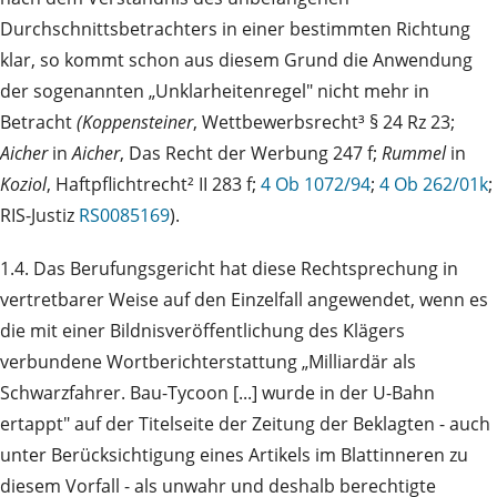
Durchschnittsbetrachters in einer bestimmten Richtung
klar, so kommt schon aus diesem Grund die Anwendung
der sogenannten „Unklarheitenregel" nicht mehr in
Betracht
(Koppensteiner
, Wettbewerbsrecht³ § 24 Rz 23;
Aicher
in
Aicher
, Das Recht der Werbung 247 f;
Rummel
in
Koziol
, Haftpflichtrecht² II 283 f;
4 Ob 1072/94
;
4 Ob 262/01k
;
RIS-Justiz
RS0085169
).
1.4. Das Berufungsgericht hat diese Rechtsprechung in
vertretbarer Weise auf den Einzelfall angewendet, wenn es
die mit einer Bildnisveröffentlichung des Klägers
verbundene Wortberichterstattung „Milliardär als
Schwarzfahrer. Bau-Tycoon [...] wurde in der U-Bahn
ertappt" auf der Titelseite der Zeitung der Beklagten - auch
unter Berücksichtigung eines Artikels im Blattinneren zu
diesem Vorfall - als unwahr und deshalb berechtigte