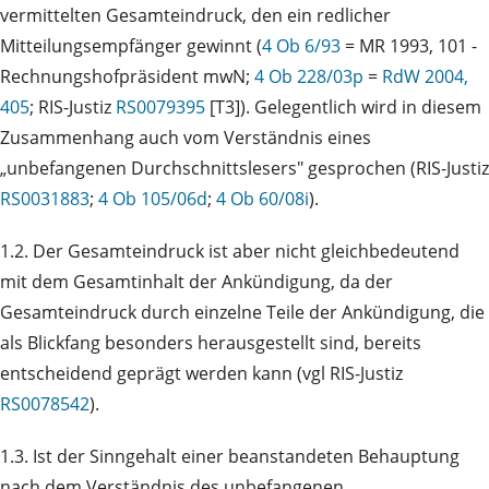
vermittelten Gesamteindruck, den ein redlicher
Mitteilungsempfänger gewinnt (
4 Ob 6/93
= MR 1993, 101 -
Rechnungshofpräsident mwN;
4 Ob 228/03p
=
RdW 2004,
405
; RIS-Justiz
RS0079395
[T3]). Gelegentlich wird in diesem
Zusammenhang auch vom Verständnis eines
„unbefangenen Durchschnittslesers" gesprochen (RIS-Justiz
RS0031883
;
4 Ob 105/06d
;
4 Ob 60/08i
).
1.2. Der Gesamteindruck ist aber nicht gleichbedeutend
mit dem Gesamtinhalt der Ankündigung, da der
Gesamteindruck durch einzelne Teile der Ankündigung, die
als Blickfang besonders herausgestellt sind, bereits
entscheidend geprägt werden kann (vgl RIS-Justiz
RS0078542
).
1.3. Ist der Sinngehalt einer beanstandeten Behauptung
nach dem Verständnis des unbefangenen