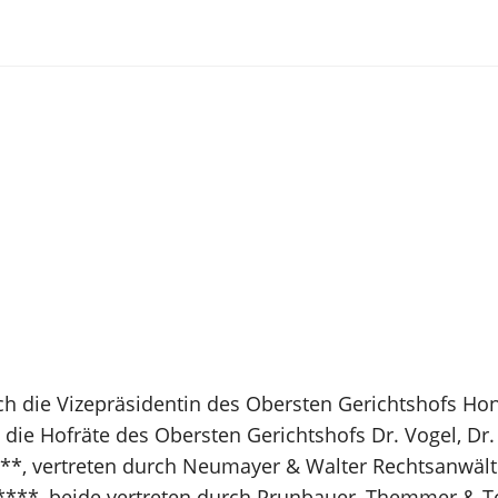
ch die Vizepräsidentin des Obersten Gerichtshofs Hon.
die Hofräte des Obersten Gerichtshofs Dr. Vogel, Dr. 
*, vertreten durch Neumayer & Walter Rechtsanwälte
M*****, beide vertreten durch Prunbauer, Themmer &