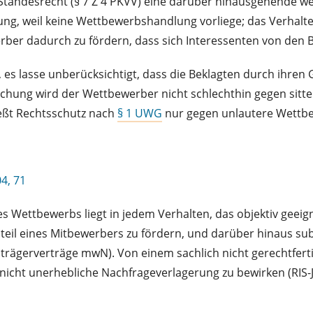
Standesrecht (§ 7 Z 4 PKVV) eine darüber hinausgehende we
ng, weil keine Wettbewerbshandlung vorliege; das Verhalten
erber dadurch zu fördern, dass sich Interessenten von den
es lasse unberücksichtigt, dass die Beklagten durch ihren 
hung wird der Wettbewerber nicht schlechthin gegen sitten
ießt Rechtsschutz nach
§ 1 UWG
nur gegen unlautere Wett
4, 71
s Wettbewerbs liegt in jedem Verhalten, das objektiv geeign
eil eines Mitbewerbers zu fördern, und darüber hinaus su
uträgerverträge mwN). Von einem sachlich nicht gerechtfe
 nicht unerhebliche Nachfrageverlagerung zu bewirken (RIS-