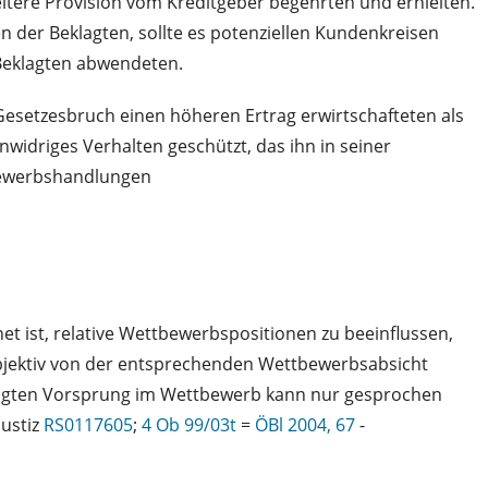
itere Provision vom Kreditgeber begehrten und erhielten.
 der Beklagten, sollte es potenziellen Kundenkreisen
 Beklagten abwendeten.
Gesetzesbruch einen höheren Ertrag erwirtschafteten als
widriges Verhalten geschützt, das ihn in seiner
bewerbshandlungen
et ist, relative Wettbewerbspositionen zu beeinflussen,
bjektiv von der entsprechenden Wettbewerbsabsicht
rtigten Vorsprung im Wettbewerb kann nur gesprochen
Justiz
RS0117605
;
4 Ob 99/03t
=
ÖBl 2004, 67
-