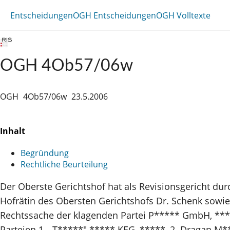
Entscheidungen
OGH Entscheidungen
OGH Volltexte
OGH 4Ob57/06w
OGH
4Ob57/06w
23.5.2006
Inhalt
Begründung
Rechtliche Beurteilung
Der Oberste Gerichtshof hat als Revisionsgericht dur
Hofrätin des Obersten Gerichtshofs Dr. Schenk sowie 
Rechtssache der klagenden Partei P***** GmbH, ****
Parteien 1. „T*****" ***** KEG, *****, 2. Dragan 