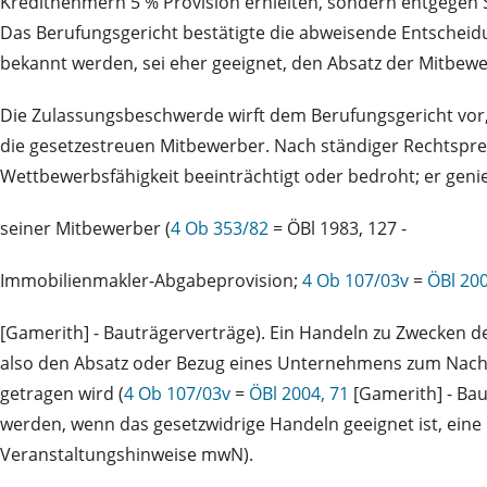
Kreditnehmern 5 % Provision erhielten, sondern entgegen 
Das Berufungsgericht bestätigte die abweisende Entscheidu
bekannt werden, sei eher geeignet, den Absatz der Mitbew
Die Zulassungsbeschwerde wirft dem Berufungsgericht vor, 
die gesetzestreuen Mitbewerber. Nach ständiger Rechtsprec
Wettbewerbsfähigkeit beeinträchtigt oder bedroht; er gen
seiner Mitbewerber (
4 Ob 353/82
= ÖBl 1983, 127 -
Immobilienmakler-Abgabeprovision;
4 Ob 107/03v
=
ÖBl 200
[Gamerith] - Bauträgerverträge). Ein Handeln zu Zwecken de
also den Absatz oder Bezug eines Unternehmens zum Nacht
getragen wird (
4 Ob 107/03v
=
ÖBl 2004, 71
[Gamerith] - Ba
werden, wenn das gesetzwidrige Handeln geeignet ist, eine
Veranstaltungshinweise mwN).