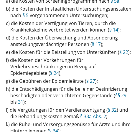
a)
die Kosten von Screeningprogrammen nach
§ 5a
;
b)
die Kosten der in staatlichen Untersuchungsanstalten
nach
§ 5
vorgenommenen Untersuchungen;
c)
die Kosten der Vertilgung von Tieren, durch die
Krankheitskeime verbreitet werden können (
§ 14
);
d)
die Kosten der Überwachung und Absonderung
ansteckungsverdächtiger Personen (
§ 17
);
e)
die Kosten für die Beistellung von Unterkünften (
§ 22
);
f)
die Kosten der Vorkehrungen für
Verkehrsbeschränkungen in Bezug auf
Epidemiegebiete (
§ 24
);
g)
die Gebühren der Epidemieärzte (
§ 27
);
h)
die Entschädigungen für die bei einer Desinfizierung
beschädigten oder vernichteten Gegenstände (
§§ 29
bis
31
);
i)
die Vergütungen für den Verdienstentgang (
§ 32
) und
die Behandlungskosten gemäß
§ 33a Abs. 2
;
k)
die Ruhe- und Versorgungsgenüsse für Ärzte und ihre
Hinterbliebenen (
§ 34
);