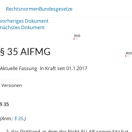
Rechtsnormen
Bundesgesetze
vorheriges Dokument
nächstes Dokument
§ 35 AIFMG
Aktuelle Fassung
In Kraft seit 01.1.2017
Versionen
§ 35
(Anm.:
§ 35
.)
2.
das Drittland, in dem der Nicht-EU-AIF seinen Sitz hat,