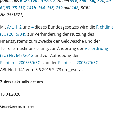
(Anm.: aus
BGBl. I Nr. 10/2017
, zu den
§§ 6
,
36a
-
36f
,
37a
,
49
,
62
,
63
,
78
,
117
,
141b
,
154
,
158
,
159
und
162
, BGBl.
Nr. 75/1871)
Mit
Art. 1
,
2
und
4
dieses Bundesgesetzes wird die
Richtlinie
(EU) 2015/849
zur Verhinderung der Nutzung des
Finanzsystems zum Zwecke der Geldwäsche und der
Terrorismusfinanzierung, zur Änderung der
Verordnung
(EU) Nr. 648/2012
und zur Aufhebung der
Richtlinie 2005/60/EG
und der
Richtlinie 2006/70/EG
,
ABl. Nr. L 141 vom 5.6.2015 S. 73 umgesetzt.
Zuletzt aktualisiert am
15.04.2020
Gesetzesnummer