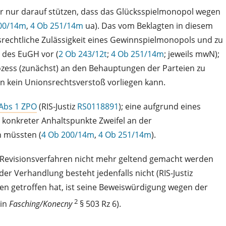
her nur darauf stützen, dass das Glücksspielmonopol wegen
00/14m
,
4 Ob 251/14m
ua). Das vom Beklagten in diesem
rechtliche Zulässigkeit eines Gewinnspielmonopols und zu
 des EuGH vor (
2 Ob 243/12t
;
4 Ob 251/14m
; jeweils mwN);
rozess (zunächst) an den Behauptungen der Parteien zu
ein kein Unionsrechtsverstoß vorliegen kann.
 Abs 1 ZPO
(RIS-Justiz
RS0118891
); eine aufgrund eines
d konkreter Anhaltspunkte Zweifel an der
n müssten (
4 Ob 200/14m
,
4 Ob 251/14m
).
m Revisionsverfahren nicht mehr geltend gemacht werden
der Verhandlung besteht jedenfalls nicht (RIS-Justiz
en getroffen hat, ist seine Beweiswürdigung wegen der
2
in
Fasching/Konecny
§ 503 Rz 6).