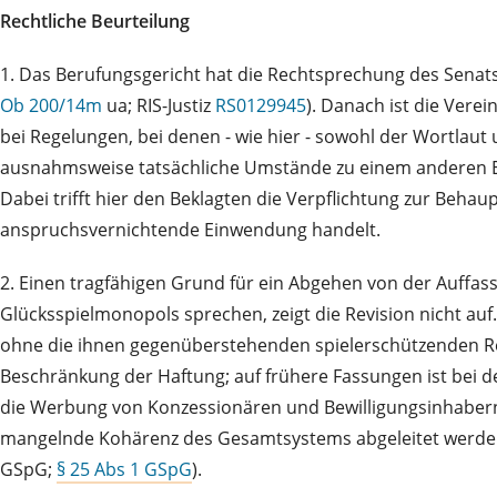
Rechtliche Beurteilung
1. Das Berufungsgericht hat die Rechtsprechung des Senats
Ob 200/14m
ua; RIS-Justiz
RS0129945
). Danach ist die Vere
bei Regelungen, bei denen - wie hier - sowohl der Wortlau
ausnahmsweise tatsächliche Umstände zu einem anderen Erg
Dabei trifft hier den Beklagten die Verpflichtung zur Beh
anspruchsvernichtende Einwendung handelt.
2. Einen tragfähigen Grund für ein Abgehen von der Auffas
Glücksspielmonopols sprechen, zeigt die Revision nicht auf.
ohne die ihnen gegenüberstehenden spielerschützenden R
Beschränkung der Haftung; auf frühere Fassungen ist bei d
die Werbung von Konzessionären und Bewilligungsinhabe
mangelnde Kohärenz des Gesamtsystems abgeleitet werden. Da
GSpG;
§ 25 Abs 1 GSpG
).