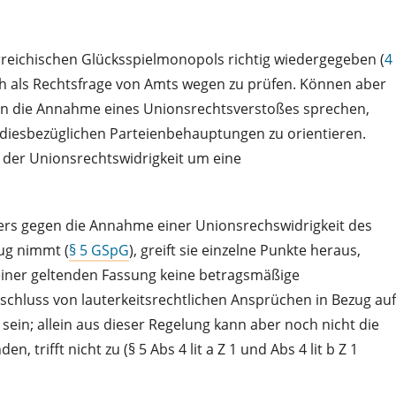
erreichischen Glücksspielmonopols richtig wiedergegeben (
4
ich als Rechtsfrage von Amts wegen zu prüfen. Können aber
egen die Annahme eines Unionsrechtsverstoßes sprechen,
 diesbezüglichen Parteienbehauptungen zu orientieren.
d der Unionsrechtswidrigkeit um eine
bers gegen die Annahme einer Unionsrechswidrigkeit des
zug nimmt (
§ 5 GSpG
), greift sie einzelne Punkte heraus,
einer geltenden Fassung keine betragsmäßige
schluss von lauterkeitsrechtlichen Ansprüchen in Bezug auf
sein; allein aus dieser Regelung kann aber noch nicht die
fft nicht zu (§ 5 Abs 4 lit a Z 1 und Abs 4 lit b Z 1