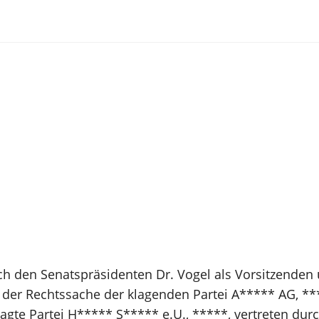
ch den Senatspräsidenten Dr. Vogel als Vorsitzenden u
in der Rechtssache der klagenden Partei A***** AG, 
gte Partei H***** S***** e.U., *****, vertreten durc