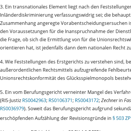
3. Ein transnationales Element liegt nach den Feststellun
Inländerdiskriminierung verfassungswidrig sei; die behaupt
Zusammenhang angeregte Vorabentscheidungsersuchen ist n
den Voraussetzungen für die Inanspruchnahme der Dienstle
die Frage, ob sich die Ermittlung von für die Unionsrecht
orientieren hat, ist jedenfalls dann dem nationalen Recht 
4. Wie Feststellungen des Erstgerichts zu verstehen sind, 
außerordentlichen Rechtsmittels aufzugreifende Fehlbeurteil
Unionsrechtskonformität des Glücksspielmonopols bestehe
5. Ein vom Berufungsgericht verneinter Mangel des Verfah
(RIS-Justiz
RS0042963
;
RS0106371
;
RS0043172
;
Zechner
in
Fas
RS0036979
). Soweit das Berufungsgericht aufgrund sekund
erschöpfenden Aufzählung der Revisionsgründe in
§ 503 Z