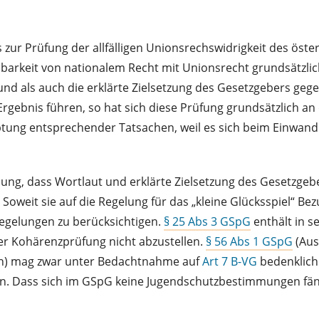
 zur Prüfung der allfälligen Unionsrechswidrigkeit des öst
inbarkeit von nationalem Recht mit Unionsrecht grundsätzl
t und als auch die erklärte Zielsetzung des Gesetzgebers g
ebnis führen, so hat sich diese Prüfung grundsätzlich an
auptung entsprechender Tatsachen, weil es sich beim Einwan
sung, dass Wortlaut und erklärte Zielsetzung des Gesetzge
 Soweit sie auf die Regelung für das „kleine Glücksspiel“ Be
egelungen zu berücksichtigen.
§ 25 Abs 3 GSpG
enthält in s
er Kohärenzprüfung nicht abzustellen.
§ 56 Abs 1 GSpG
(Aus
rn) mag zwar unter Bedachtnahme auf
Art 7 B-VG
bedenklich 
ss sich im GSpG keine Jugendschutzbestimmungen fänden, tri