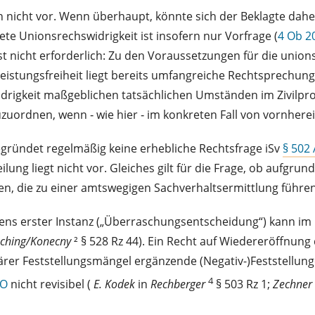
gen nicht vor. Wenn überhaupt, könnte sich der Beklagte da
ete Unionsrechswidrigkeit ist insofern nur Vorfrage (
4 Ob 2
icht erforderlich: Zu den Voraussetzungen für die unions
istungsfreiheit liegt bereits umfangreiche Rechtsprechung
swidrigkeit maßgeblichen tatsächlichen Umständen im Zivilp
zuzuordnen, wenn ‑ wie hier ‑ im konkreten Fall von vornher
begründet regelmäßig keine erhebliche Rechtsfrage iSv
§ 502
ung liegt nicht vor. Gleiches gilt für die Frage, ob aufgrun
n, die zu einer amtswegigen Sachverhaltsermittlung führe
rens erster Instanz („Überraschungsentscheidung“) kann i
ching/Konecny
² § 528 Rz 44). Ein Recht auf Wiedereröffnung 
ärer Feststellungsmängel ergänzende (Negativ-)Feststellung
4
PO
nicht revisibel (
E. Kodek
in
Rechberger
§ 503 Rz 1;
Zechner