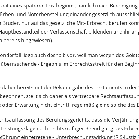
keit eines späteren Fristbeginns, nämlich nach Beendigung
Erben- und Noterbenstellung einander gesetzlich ausschließe
Bruder, nur auf das gesetzliche
Mit-
Erbrecht berufen konn
Hauptbestandteil der Verlassenschaft bildenden und ihr ange
n bereits hingewiesen).
Sonderfall liege auch deshalb vor, weil man wegen des Geist
überraschende - Ergebnis im Erbrechtsstreit für den Begin
 daher bereits mit der Bekanntgabe des Testaments in der 
n begonnen, stellt sich daher als vertretbare Rechtsauffass
der Erwartung nicht eintritt, regelmäßig eine solche des Ein
chtsauffassung des Berufungsgerichts, dass die Verjährung 
Leistungsklage nach rechtskräftiger Beendigung des Erbrech
ageführung eingetretene - Unterbrechungswirkung (RIS-Justiz