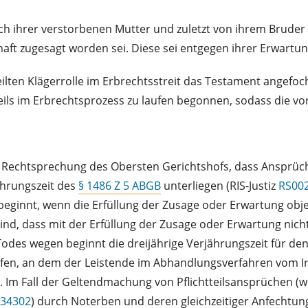
h ihrer verstorbenen Mutter und zuletzt von ihrem Bruder al
haft zugesagt worden sei. Diese sei entgegen ihrer Erwartu
lten Klägerrolle im Erbrechtsstreit das Testament angefoch
ls im Erbrechtsprozess zu laufen begonnen, sodass die vorl
en Rechtsprechung des Obersten Gerichtshofs, dass Ansprüch
ährungszeit des
§ 1486 Z 5 ABGB
unterliegen (RIS-Justiz
RS00
 beginnt, wenn die Erfüllung der Zusage oder Erwartung ob
nd, dass mit der Erfüllung der Zusage oder Erwartung nich
Todes wegen beginnt die dreijährige Verjährungszeit für d
fen, an dem der Leistende im Abhandlungsverfahren vom Inh
). Im Fall der Geltendmachung von Pflichtteilsansprüchen (wo
34302
) durch Noterben und deren gleichzeitiger Anfechtun