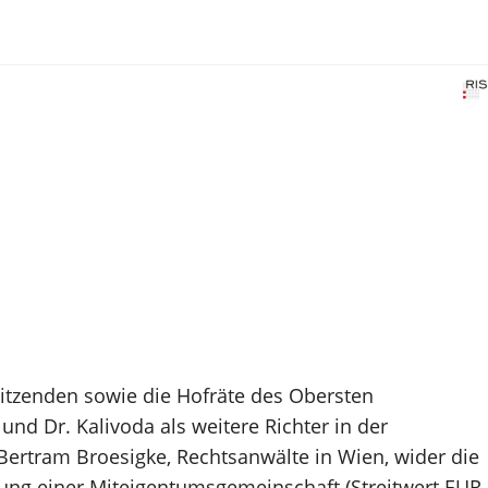
sitzenden sowie die Hofräte des Obersten
d Dr. Kalivoda als weitere Richter in der
Bertram Broesigke, Rechtsanwälte in Wien, wider die
bung einer Miteigentumsgemeinschaft (Streitwert EUR