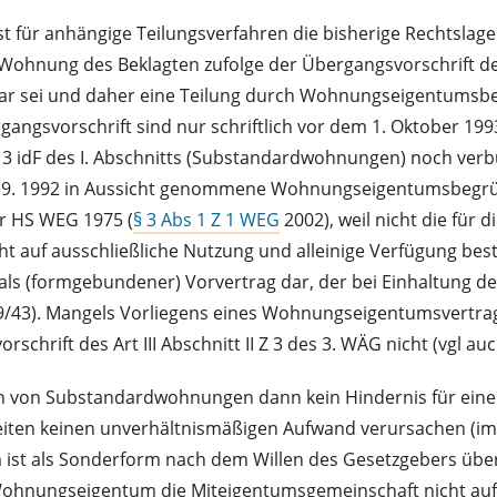
st für anhängige Teilungsverfahren die bisherige Rechtsla
ohnung des Beklagten zufolge der Übergangsvorschrift des A
ar sei und daher eine Teilung durch Wohnungseigentumsb
bergangsvorschrift sind nur schriftlich vor dem 1. Oktober 
 idF des I. Abschnitts (Substandardwohnungen) noch verb
0. 9. 1992 in Aussicht genommene Wohnungseigentumsbegrü
er HS WEG 1975 (
§ 3 Abs 1 Z 1 WEG
2002), weil nicht die fü
t auf ausschließliche Nutzung und alleinige Verfügung bes
s (formgebundener) Vorvertrag dar, der bei Einhaltung der
/43). Mangels Vorliegens eines Wohnungseigentumsvertrags
chrift des Art III Abschnitt II Z 3 des 3. WÄG nicht (vgl auc
egen von Substandardwohnungen dann kein Hindernis für e
beiten keinen unverhältnismäßigen Aufwand verursachen (i
st als Sonderform nach dem Willen des Gesetzgebers über
Wohnungseigentum die Miteigentumsgemeinschaft nicht aufg