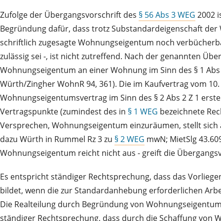
Zufolge der Übergangsvorschrift des
§ 56 Abs 3 WEG
2002 i
Begründung dafür, dass trotz Substandardeigenschaft der W
schriftlich zugesagte Wohnungseigentum noch verbücherb
zulässig sei -, ist nicht zutreffend. Nach der genannten Ü
Wohnungseigentum an einer Wohnung im Sinn des § 1 Abs 3
Würth/Zingher WohnR 94, 361). Die im Kaufvertrag vom 1
Wohnungseigentumsvertrag im Sinn des § 2 Abs 2 Z 1 erst
Vertragspunkte (zumindest des in
§ 1 WEG
bezeichnete Rech
Versprechen, Wohnungseigentum einzuräumen, stellt sich al
dazu Würth in Rummel Rz 3 zu
§ 2 WEG
mwN; MietSlg 43.609
Wohnungseigentum reicht nicht aus - greift die Übergangsvors
Es entspricht ständiger Rechtsprechung, dass das Vorli
bildet, wenn die zur Standardanhebung erforderlichen Ar
Die Realteilung durch Begründung von Wohnungseigentum i
ständiger Rechtsprechung, dass durch die Schaffung von 