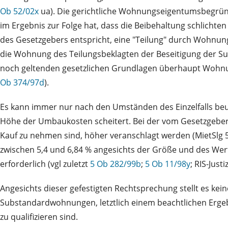
Ob 52/02x
ua). Die gerichtliche Wohnungseigentumsbegrün
im Ergebnis zur Folge hat, dass die Beibehaltung schlicht
des Gesetzgebers entspricht, eine "Teilung" durch Wohn
die Wohnung des Teilungsbeklagten der Beseitigung der 
noch geltenden gesetzlichen Grundlagen überhaupt Wohnu
Ob 374/97d
).
Es kann immer nur nach den Umständen des Einzelfalls beu
Höhe der Umbaukosten scheitert. Bei der vom Gesetzgeber
Kauf zu nehmen sind, höher veranschlagt werden (MietSlg 
zwischen 5,4 und 6,84 % angesichts der Größe und des Wert
erforderlich (vgl zuletzt
5 Ob 282/99b
;
5 Ob 11/98y
; RIS-Justi
Angesichts dieser gefestigten Rechtsprechung stellt es k
Substandardwohnungen, letztlich einem beachtlichen Ergeb
zu qualifizieren sind.