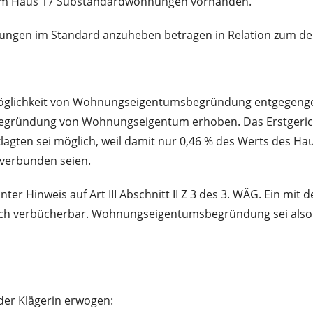
d im Haus 17 Substandardwohnungen vorhanden.
gen im Standard anzuheben betragen in Relation zum der
Möglichkeit von Wohnungseigentumsbegründung entgegengeha
 Begründung von Wohnungseigentum erhoben. Das Erstgeric
en sei möglich, weil damit nur 0,46 % des Werts des Ha
 verbunden seien.
ter Hinweis auf Art III Abschnitt II Z 3 des 3. WÄG. Ein mi
h verbücherbar. Wohnungseigentumsbegründung sei also 
der Klägerin erwogen: