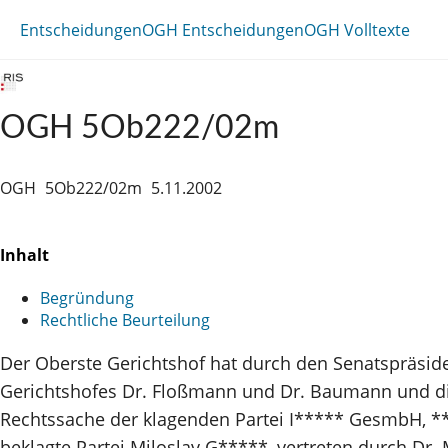
Entscheidungen
OGH Entscheidungen
OGH Volltexte
OGH 5Ob222/02m
OGH
5Ob222/02m
5.11.2002
Inhalt
Begründung
Rechtliche Beurteilung
Der Oberste Gerichtshof hat durch den Senatspräside
Gerichtshofes Dr. Floßmann und Dr. Baumann und die 
Rechtssache der klagenden Partei I***** GesmbH, **
beklagte Partei Miloslav G*****, vertreten durch Dr