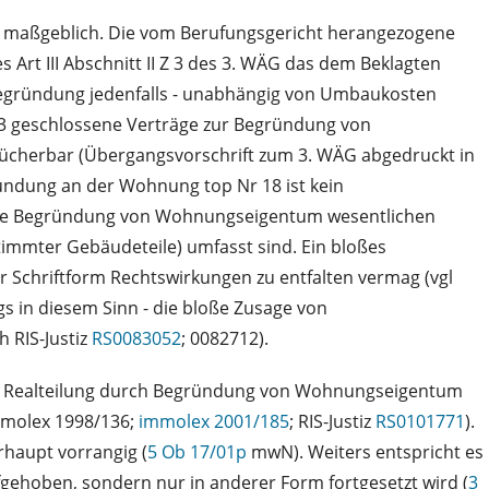
ge maßgeblich. Die vom Berufungsgericht herangezogene
rt III Abschnitt II Z 3 des 3. WÄG das dem Beklagten
egründung jedenfalls - unabhängig von Umbaukosten
1993 geschlossene Verträge zur Begründung von
ücherbar (Übergangsvorschrift zum 3. WÄG abgedruckt in
ndung an der Wohnung top Nr 18 ist kein
r die Begründung von Wohnungseigentum wesentlichen
timmter Gebäudeteile) umfasst sind. Ein bloßes
 Schriftform Rechtswirkungen zu entfalten vermag (vgl
 in diesem Sinn - die bloße Zusage von
h RIS-Justiz
RS0083052
; 0082712).
ine Realteilung durch Begründung von Wohnungseigentum
mmolex 1998/136;
immolex 2001/185
; RIS-Justiz
RS0101771
).
haupt vorrangig (
5 Ob 17/01p
mwN). Weiters entspricht es
ehoben, sondern nur in anderer Form fortgesetzt wird (
3