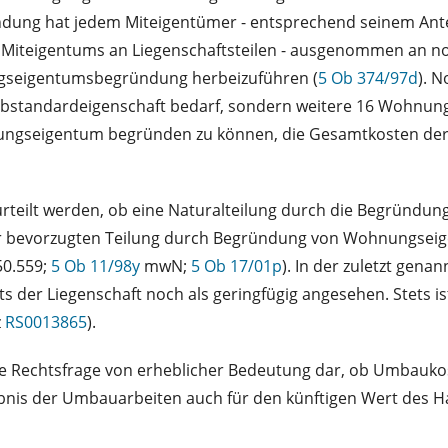
dung hat jedem Miteigentümer - entsprechend seinem Ant
en Miteigentums an Liegenschaftsteilen - ausgenommen an no
ungseigentumsbegründung herbeizuführen (
5 Ob 374/97d
). 
Substandardeigenschaft bedarf, sondern weitere 16 Wohn
ngseigentum begründen zu können, die Gesamtkosten der 
rteilt werden, ob eine Naturalteilung durch die Begründu
 bevorzugten Teilung durch Begründung von Wohnungseigent
50.559;
5 Ob 11/98y
mwN;
5 Ob 17/01p
). In der zuletzt ge
s der Liegenschaft noch als geringfügig angesehen. Stets 
z
RS0013865
).
eine Rechtsfrage von erheblicher Bedeutung dar, ob Umbauk
nis der Umbauarbeiten auch für den künftigen Wert des Ha