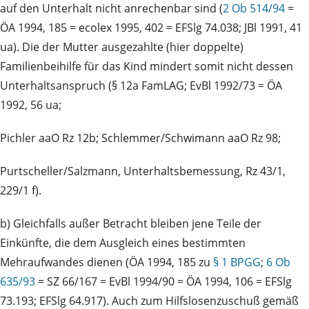
auf den Unterhalt nicht anrechenbar sind (
2 Ob 514/94
=
ÖA 1994, 185 = ecolex 1995, 402 = EFSlg 74.038; JBl 1991, 41
ua). Die der Mutter ausgezahlte (hier doppelte)
Familienbeihilfe für das Kind mindert somit nicht dessen
Unterhaltsanspruch (§ 12a FamLAG; EvBl 1992/73 = ÖA
1992, 56 ua;
Pichler aaO Rz 12b; Schlemmer/Schwimann aaO Rz 98;
Purtscheller/Salzmann, Unterhaltsbemessung, Rz 43/1,
229/1 f).
b) Gleichfalls außer Betracht bleiben jene Teile der
Einkünfte, die dem Ausgleich eines bestimmten
Mehraufwandes dienen (ÖA 1994, 185 zu
§ 1 BPGG
;
6 Ob
635/93
= SZ 66/167 = EvBl 1994/90 = ÖA 1994, 106 = EFSlg
73.193; EFSlg 64.917). Auch zum Hilfslosenzuschuß gemäß