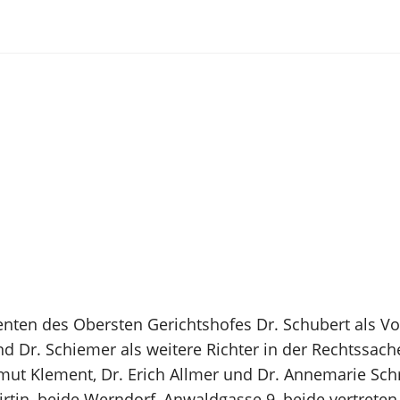
enten des Obersten Gerichtshofes Dr. Schubert als V
nd Dr. Schiemer als weitere Richter in der Rechtssach
lmut Klement, Dr. Erich Allmer und Dr. Annemarie Schr
wirtin, beide Werndorf, Anwaldgasse 9, beide vertrete