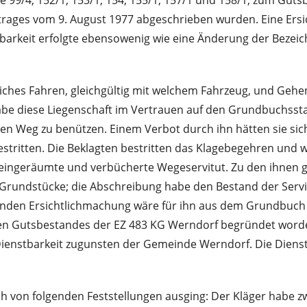
99/4, 152/1, 153/1, 154, 155/1, 157/1 und 158/1; zum Guts
trages vom 9. August 1977 abgeschrieben wurden. Eine Ers
barkeit erfolgte ebensowenig wie eine Änderung der Bezei
liches Fahren, gleichgültig mit welchem Fahrzeug, und Gehe
habe diese Liegenschaft im Vertrauen auf den Grundbuchsst
den Weg zu benützen. Einem Verbot durch ihn hätten sie sich
bestritten. Die Beklagten bestritten das Klagebegehren und
 eingeräumte und verbücherte Wegeservitut. Zu den ihnen 
 Grundstücke; die Abschreibung habe den Bestand der Serv
enden Ersichtlichmachung wäre für ihn aus dem Grundbuch e
en Gutsbestandes der EZ 483 KG Werndorf begründet worde
enstbarkeit zugunsten der Gemeinde Werndorf. Die Dienstba
h von folgenden Feststellungen ausging: Der Kläger habe zw