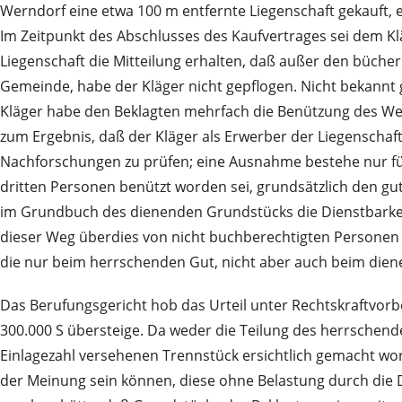
Werndorf eine etwa 100 m entfernte Liegenschaft gekauft,
Im Zeitpunkt des Abschlusses des Kaufvertrages sei dem 
Liegenschaft die Mitteilung erhalten, daß außer den büche
Gemeinde, habe der Kläger nicht gepflogen. Nicht bekannt 
Kläger habe den Beklagten mehrfach die Benützung des Weg
zum Ergebnis, daß der Kläger als Erwerber der Liegenschaf
Nachforschungen zu prüfen; eine Ausnahme bestehe nur fü
dritten Personen benützt worden sei, grundsätzlich den gut
im Grundbuch des dienenden Grundstücks die Dienstbarkeit
dieser Weg überdies von nicht buchberechtigten Personen b
die nur beim herrschenden Gut, nicht aber auch beim diene
Das Berufungsgericht hob das Urteil unter Rechtskraftvorb
300.000 S übersteige. Da weder die Teilung des herrsche
Einlagezahl versehenen Trennstück ersichtlich gemacht wo
der Meinung sein können, diese ohne Belastung durch die