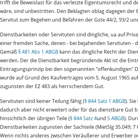
trifft die Beweislast für das verletzte Eigentumsrecht und 
wäre, sind unbestritten. Den Beklagten oblag dagegen der Be
Servitut zum Begehen und Befahren der Gste 44/2, 93/2 und
Dienstbarkeiten oder Servituten sind dingliche, ua auf Priv
einer fremden Sache, denen - bei bejahenden Servituten - d
Gemäß
§ 481 Abs 1 ABGB
kann das dingliche Recht der Dien
werden. Der die Dienstbarkeit begründende Akt ist die Eint
Eintragungsprinzip bei den sogenannten "offenkundigen" D
wurde auf Grund des Kaufvertrages vom 5. August 1965 au
zugunsten der EZ 483 als herrschendem Gut.
Servituten sind keiner Teilung fähig (
§ 844 Satz 1 ABGB
). Si
dadurch aber nicht erweitert oder für das dienstbare Gut 
hinsichtlich der übrigen Teile (
§ 844 Satz 4
und
5 ABGB
). Du
Dienstbarkeiten zugunsten der Sachteile (MietSlg 35.049; 7 
Wenn nichts anderes zwischen Veräußerer und Erwerber ode