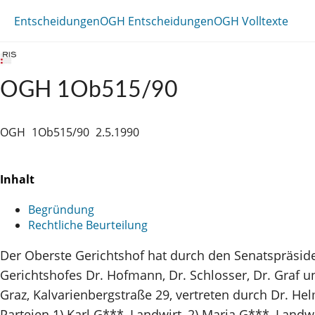
Entscheidungen
OGH Entscheidungen
OGH Volltexte
OGH 1Ob515/90
OGH
1Ob515/90
2.5.1990
Inhalt
Begründung
Rechtliche Beurteilung
Der Oberste Gerichtshof hat durch den Senatspräsid
Gerichtshofes Dr. Hofmann, Dr. Schlosser, Dr. Graf u
Graz, Kalvarienbergstraße 29, vertreten durch Dr. He
Parteien 1) Karl G***, Landwirt, 2) Maria G***, Land