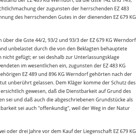
bestand der EZ 489 KG Werndorf, ua die Gste 142 und 149,
ichtlichmachung der zugunsten der herrschenden EZ 483
chnung des herrschenden Gutes in der dienenden EZ 679 KG
n über die Gste 44/2, 93/2 und 93/3 der EZ 679 KG Werndorf
and unbelastet durch die von den Beklagten behauptete
 nicht gefügt; er sei deshalb zur Unterlassungsklage
 wendeten im wesentlichen ein, zugunsten der EZ 483 KG
gehörigen EZ 489 und 896 KG Werndorf gehörten nach der
itut unberührt gelassen. Dem Kläger komme der Schutz des
rsichtlich gewesen, daß die Dienstbarkeit auf Grund des
n sei und daß auch die abgeschriebenen Grundstücke als
rkeit sei auch "offenkundig", weil der Weg in der Natur
ei oder drei Jahre vor dem Kauf der Liegenschaft EZ 679 KG