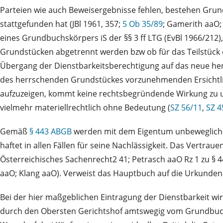
Parteien wie auch Beweisergebnisse fehlen, bestehen Grun
stattgefunden hat (JBl 1961, 357;
5 Ob 35/89
; Gamerith aaO;
eines Grundbuchskörpers iS der §§ 3 ff LTG (EvBl 1966/212)
Grundstücken abgetrennt werden bzw ob für das Teilstück 
Übergang der Dienstbarkeitsberechtigung auf das neue her
des herrschenden Grundstückes vorzunehmenden Ersichtlich
aufzuzeigen, kommt keine rechtsbegründende Wirkung zu u
vielmehr materiellrechtlich ohne Bedeutung (
SZ 56/11
,
SZ 4
Gemäß
§ 443 ABGB
werden mit dem Eigentum unbeweglicher
haftet in allen Fällen für seine Nachlässigkeit. Das Vertrau
Österreichisches Sachenrecht2 41; Petrasch aaO Rz 1 zu § 4
aaO; Klang aaO). Verweist das Hauptbuch auf die Urkundens
Bei der hier maßgeblichen Eintragung der Dienstbarkeit w
durch den Obersten Gerichtshof amtswegig vom Grundbuchsg