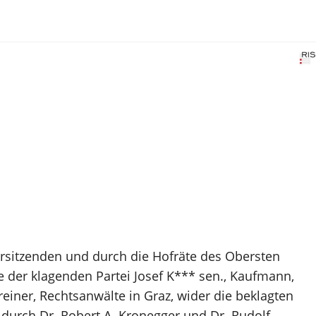
orsitzenden und durch die Hofräte des Obersten
e der klagenden Partei Josef K*** sen., Kaufmann,
einer, Rechtsanwälte in Graz, wider die beklagten
n durch Dr. Robert A. Kronegger und Dr. Rudolf