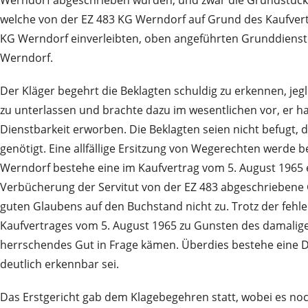
Werndorf abgeschrieben wurden, und zwar die Grundstücke 
welche von der EZ 483 KG Werndorf auf Grund des Kaufver
KG Werndorf einverleibten, oben angeführten Grunddienst
Werndorf.
Der Kläger begehrt die Beklagten schuldig zu erkennen, jeg
zu unterlassen und brachte dazu im wesentlichen vor, er 
Dienstbarkeit erworben. Die Beklagten seien nicht befugt, 
genötigt. Eine allfällige Ersitzung von Wegerechten werde 
Werndorf bestehe eine im Kaufvertrag vom 5. August 1965
Verbücherung der Servitut von der EZ 483 abgeschriebene
guten Glaubens auf den Buchstand nicht zu. Trotz der fehl
Kaufvertrages vom 5. August 1965 zu Gunsten des damalig
herrschendes Gut in Frage kämen. Überdies bestehe eine Di
deutlich erkennbar sei.
Das Erstgericht gab dem Klagebegehren statt, wobei es noc