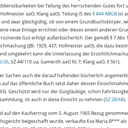
ddienstbarkeiten bei Teilung des herrschenden Gutes fort
 Hofmeister aaO; Klang aaO). Teilung iS des
§ 844 ABGB
ist a
, und zwar gleichgültig, ob von einem Grundbuchskörper, wi
eine neue Einlage errichtet oder dieses einem anderen Gr
rschende Gut erfolgt außerbücherlich. Der gemäß § 7 Abs 
machung (JBl. 1929, 437; Hofmeister aaO), die dazu besti
nd umgekehrt kann die Unterlassung der Ersichtlichmachun
5/26
, SZ 44/110 ua; Gamerith aaO Rz 7; Klang aaO, II 561).
 Sachen auch die darauf haftenden bücherlich angemerkten
en auf das öffentliche Buch setzt daher dessen Einsichtnahme
43). Geschützt wird nur der Gutgläubige, schon Fahrlässigke
ammlung, ist auch in diese Einsicht zu nehmen (
SZ 28/68
).
ird auf den Kaufvertrag vom 5. August 1965 Bezug genommen
ericht beigeschafft wurde, verkaufte Eva Maria B*** als 