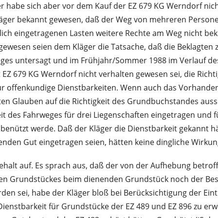
 er habe sich aber vor dem Kauf der EZ 679 KG Werndorf ni
Kläger bekannt gewesen, daß der Weg von mehreren Persone
rlich eingetragenen Lasten weitere Rechte am Weg nicht bek
gewesen seien dem Kläger die Tatsache, daß die Beklagten 
es untersagt und im Frühjahr/Sommer 1988 im Verlauf des W
t EZ 679 KG Werndorf nicht verhalten gewesen sei, die Ric
r offenkundige Dienstbarkeiten. Wenn auch das Vorhandens
en Glauben auf die Richtigkeit des Grundbuchstandes aussch
 des Fahrweges für drei Liegenschaften eingetragen und fü
enützt werde. Daß der Kläger die Dienstbarkeit gekannt hä
nden Gut eingetragen seien, hätten keine dingliche Wirkun
ehalt auf. Es sprach aus, daß der von der Aufhebung betrof
nden Grundstückes beim dienenden Grundstück noch der Bes
rden sei, habe der Kläger bloß bei Berücksichtigung der E
 Dienstbarkeit für Grundstücke der EZ 489 und EZ 896 zu 