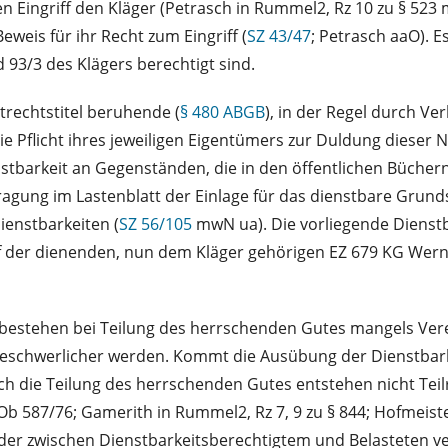
den Eingriff den Kläger (Petrasch in Rummel2, Rz 10 zu § 52
weis für ihr Recht zum Eingriff (
SZ 43/47
; Petrasch aaO). E
 93/3 des Klägers berechtigt sind.
atrechtstitel beruhende (
§ 480 ABGB
), in der Regel durch 
ie Pflicht ihres jeweiligen Eigentümers zur Duldung dieser 
stbarkeit an Gegenständen, die in den öffentlichen Bücher
ragung im Lastenblatt der Einlage für das dienstbare Grund
ienstbarkeiten (
SZ 56/105
mwN ua). Die vorliegende Dienstb
f der dienenden, nun dem Kläger gehörigen EZ 679 KG Wer
e bestehen bei Teilung des herrschenden Gutes mangels Verei
beschwerlicher werden. Kommt die Ausübung der Dienstbarkei
rch die Teilung des herrschenden Gutes entstehen nicht Tei
Ob 587/76; Gamerith in Rummel2, Rz 7, 9 zu § 844; Hofmeister
r zwischen Dienstbarkeitsberechtigtem und Belasteten ver