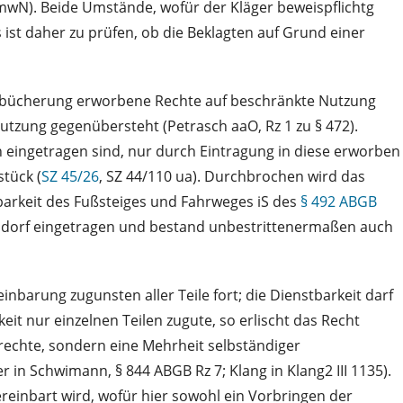
3 mwN). Beide Umstände, wofür der Kläger beweispflichtg
s ist daher zu prüfen, ob die Beklagten auf Grund einer
Verbücherung erworbene Rechte auf beschränkte Nutzung
Nutzung gegenübersteht (Petrasch aaO, Rz 1 zu § 472).
n eingetragen sind, nur durch Eintragung in diese erworben
stück (
SZ 45/26
, SZ 44/110 ua). Durchbrochen wird das
arkeit des Fußsteiges und Fahrweges iS des
§ 492 ABGB
ndorf eingetragen und bestand unbestrittenermaßen auch
nbarung zugunsten aller Teile fort; die Dienstbarkeit darf
t nur einzelnen Teilen zugute, so erlischt das Recht
lrechte, sondern eine Mehrheit selbständiger
 in Schwimann, § 844 ABGB Rz 7; Klang in Klang2 III 1135).
einbart wird, wofür hier sowohl ein Vorbringen der