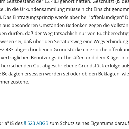
um Gutsbestand der EZ 483 gehört hätten. Geschützt (iS de
 sei. In die Urkundensammlung müsse nicht Einsicht genom
i. Das Eintragungsprinzip werde aber bei "offenkundigen" 
ich aus besonderen Umständen Bedenken gegen die Vollstän
uen dürfen, daß der Weg tatsächlich nur von Buchberechtig
ewesen sei, daß über den Servitutsweg eine Wegverbindung
r EZ 483 abgeschriebenen Grundstücke eine solche offenku
n vertraglichen Benützungstitel besäßen und dem Kläger in d
 herrschenden Gut abgeschriebene Grundstück erfolge auße
e Beklagten ersessen worden sei oder ob den Beklagten, wi
hner zustehe.
oria" iS des
§ 523 ABGB
zum Schutz seines Eigentums darauf,