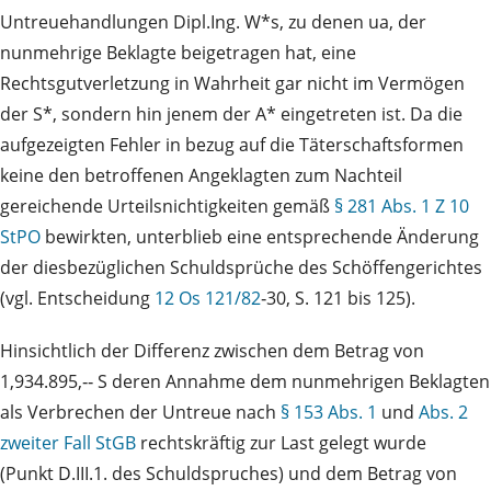
Untreuehandlungen Dipl.Ing. W*s, zu denen ua, der
nunmehrige Beklagte beigetragen hat, eine
Rechtsgutverletzung in Wahrheit gar nicht im Vermögen
der S*, sondern hin jenem der A* eingetreten ist. Da die
aufgezeigten Fehler in bezug auf die Täterschaftsformen
keine den betroffenen Angeklagten zum Nachteil
gereichende Urteilsnichtigkeiten gemäß
§ 281 Abs. 1 Z 10
StPO
bewirkten, unterblieb eine entsprechende Änderung
der diesbezüglichen Schuldsprüche des Schöffengerichtes
(vgl. Entscheidung
12 Os 121/82
‑30, S. 121 bis 125).
Hinsichtlich der Differenz zwischen dem Betrag von
1,934.895,‑‑ S deren Annahme dem nunmehrigen Beklagten
als Verbrechen der Untreue nach
§ 153 Abs. 1
und
Abs. 2
zweiter Fall StGB
rechtskräftig zur Last gelegt wurde
(Punkt D.III.1. des Schuldspruches) und dem Betrag von