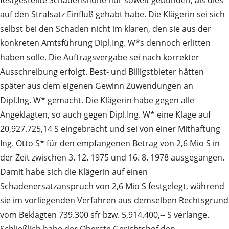
auf den Strafsatz Einfluß gehabt habe. Die Klägerin sei sich
selbst bei den Schaden nicht im klaren, den sie aus der
konkreten Amtsführung Dipl.Ing. W*s dennoch erlitten
haben solle. Die Auftragsvergabe sei nach korrekter
Ausschreibung erfolgt. Best‑ und Billigstbieter hätten
später aus dem eigenen Gewinn Zuwendungen an
Dipl.Ing. W* gemacht. Die Klägerin habe gegen alle
Angeklagten, so auch gegen Dipl.Ing. W* eine Klage auf
20,927.725,14 S eingebracht und sei von einer Mithaftung
Ing. Otto S* für den empfangenen Betrag von 2,6 Mio S in
der Zeit zwischen 3. 12. 1975 und 16. 8. 1978 ausgegangen.
Damit habe sich die Klägerin auf einen
Schadenersatzanspruch von 2,6 Mio S festgelegt, während
sie im vorliegenden Verfahren aus demselben Rechtsgrund
vom Beklagten 739.300 sfr bzw. 5,914.400,‑‑ S verlange.
Schließlich habe der Oberste Gerichtshof den