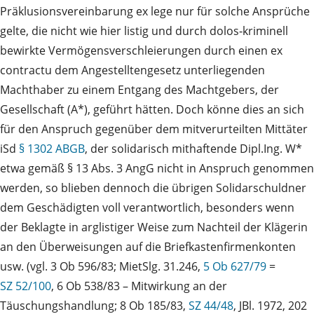
Präklusionsvereinbarung ex lege nur für solche Ansprüche
gelte, die nicht wie hier listig und durch dolos‑kriminell
bewirkte Vermögensverschleierungen durch einen ex
contractu dem Angestelltengesetz unterliegenden
Machthaber zu einem Entgang des Machtgebers, der
Gesellschaft (A*), geführt hätten. Doch könne dies an sich
für den Anspruch gegenüber dem mitverurteilten Mittäter
iSd
§ 1302 ABGB
, der solidarisch mithaftende Dipl.Ing. W*
etwa gemäß § 13 Abs. 3 AngG nicht in Anspruch genommen
werden, so blieben dennoch die übrigen Solidarschuldner
dem Geschädigten voll verantwortlich, besonders wenn
der Beklagte in arglistiger Weise zum Nachteil der Klägerin
an den Überweisungen auf die Briefkastenfirmenkonten
usw. (vgl. 3 Ob 596/83; MietSlg. 31.246,
5 Ob 627/79
=
SZ 52/100
, 6 Ob 538/83 – Mitwirkung an der
Täuschungshandlung; 8 Ob 185/83,
SZ 44/48
, JBl. 1972, 202