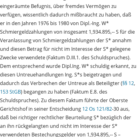
eingeräumte Befugnis, über fremdes Vermögen zu
verfügen, wissentlich dadurch mißbraucht zu haben, daß
er in den Jahren 1976 bis 1980 von Dipl.‑Ing. W*
Schmiergeldzahlungen von insgesamt 1,934.895,‑‑ S für die
Veranlassung von Schmiergeldzahlungen der S* annahm
und diesen Betrag für nicht im Interesse der S* gelegene
Zwecke verwendete (Faktum D.III.1. des Schuldspruches).
Dem entsprechend wurde Dipl.Ing. W* schuldig erkannt, zu
diesen Untreuehandlungen Ing. S*s beigetragen und
dadurch das Verbrechen der Untreue als Beteiligter (
§§ 12
,
153 StGB
) begangen zu haben (Faktum E.8. des
Schuldspruches). Zu diesem Faktum führte der Oberste
Gerichtshof in seiner Entscheidung
12 Os 121/82
‑30 aus,
daß bei richtiger rechtlicher Beurteilung S* bezüglich der
an ihn rückgelangten und nicht im Interesse der S*
verwendeten Bestechungsgelder von 1,934.895,‑‑ S –