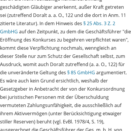
geschädigten Gläubiger anerkennt, außer Kraft getreten
sei (zutreffend Doralt a. a. O., 122 und die dort in Anm. 11
zitierte Literatur). In dem Hinweis des
§ 25 Abs. 3 Z. 2
GmbHG
auf den Zeitpunkt, zu dem die Geschäftsführer "die
Eröffnung des Konkurses zu begehren verpflichtet waren",
kommt diese Verpflichtung nochmals, wenngleich an
dieser Stelle nur zum Schutz der Gesellschaft selbst, zum
Ausdruck, womit auch Doralt zutreffend (a. a. O., 122) für
die unveränderte Geltung des
§ 85 GmbHG
argumentiert.
Es wäre auch kein Grund ersichtlich, weshalb der
Gesetzgeber in Anbetracht der von der Konkursordnung
bei juristischen Personen mit der Überschuldung
vermuteten Zahlungsunfähigkeit, die ausschließlich auf
ihrem Aktivvermögen (unter Berücksichtigung etwaiger
stiller Reserven) beruht (vgl. EvBl. 1978/4, S. 19),
ausgerechnet die Geschäftsführer der Ges. m. b. H. von