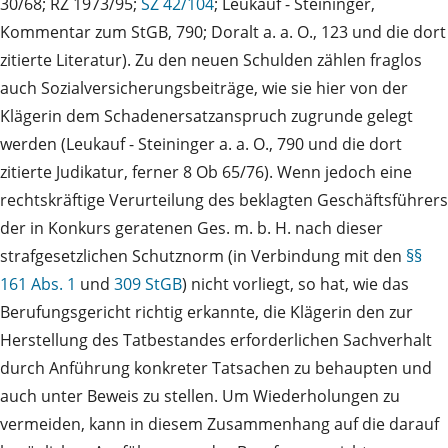
30/68; RZ 1973/95;
SZ 42/104
; Leukauf - Steininger,
Kommentar zum StGB, 790; Doralt a. a. O., 123 und die dort
zitierte Literatur). Zu den neuen Schulden zählen fraglos
auch Sozialversicherungsbeiträge, wie sie hier von der
Klägerin dem Schadenersatzanspruch zugrunde gelegt
werden (Leukauf - Steininger a. a. O., 790 und die dort
zitierte Judikatur, ferner 8 Ob 65/76). Wenn jedoch eine
rechtskräftige Verurteilung des beklagten Geschäftsführers
der in Konkurs geratenen Ges. m. b. H. nach dieser
strafgesetzlichen Schutznorm (in Verbindung mit den
§§
161 Abs. 1
und
309 StGB
) nicht vorliegt, so hat, wie das
Berufungsgericht richtig erkannte, die Klägerin den zur
Herstellung des Tatbestandes erforderlichen Sachverhalt
durch Anführung konkreter Tatsachen zu behaupten und
auch unter Beweis zu stellen. Um Wiederholungen zu
vermeiden, kann in diesem Zusammenhang auf die darauf