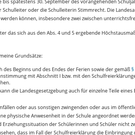
ne bis spätestens 30. September des vorangehenden Schuljah
Schulleiter oder die Schulleiterin Stimmrecht. Die Lande
rt werden können, insbesondere zwei zwischen unterrichtsfre
ter das sich aus den Abs. 4 und 5 ergebende Höchstausma
gemeine Grundsätze:
ch des Beginns und des Endes der Ferien sowie der gemäß
§
einstimmung mit Abschnitt I bzw. mit den Schulfreierkläru
ehen.
ann die Landesgesetzgebung auch für einzelne Teile eines 
fällen oder aus sonstigen zwingenden oder aus im öffentl
hne physische Anwesenheit in der Schule angeordnet werde
d Erziehungssituation der Schülerinnen und Schüler nicht z
usehen, dass im Fall der Schulfreierklärung die Einbringun