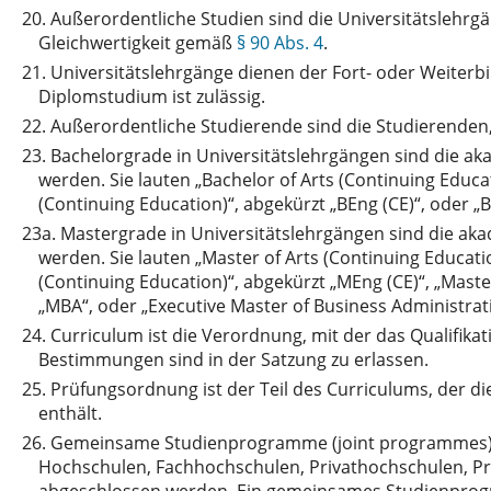
20.
Außerordentliche Studien sind die Universitätslehrg
Gleichwertigkeit gemäß
§ 90 Abs. 4
.
21.
Universitätslehrgänge dienen der Fort- oder Weiterbi
Diplomstudium ist zulässig.
22.
Außerordentliche Studierende sind die Studierenden,
23.
Bachelorgrade in Universitätslehrgängen sind die 
werden. Sie lauten „Bachelor of Arts (Continuing Educat
(Continuing Education)“, abgekürzt „BEng (CE)“, oder „B
23a.
Mastergrade in Universitätslehrgängen sind die a
werden. Sie lauten „Master of Arts (Continuing Educatio
(Continuing Education)“, abgekürzt „MEng (CE)“, „Maste
„MBA“, oder „Executive Master of Business Administrat
24.
Curriculum ist die Verordnung, mit der das Qualifika
Bestimmungen sind in der Satzung zu erlassen.
25.
Prüfungsordnung ist der Teil des Curriculums, der 
enthält.
26.
Gemeinsame Studienprogramme (joint programmes) si
Hochschulen, Fachhochschulen, Privathochschulen, Pr
abgeschlossen werden. Ein gemeinsames Studienprog