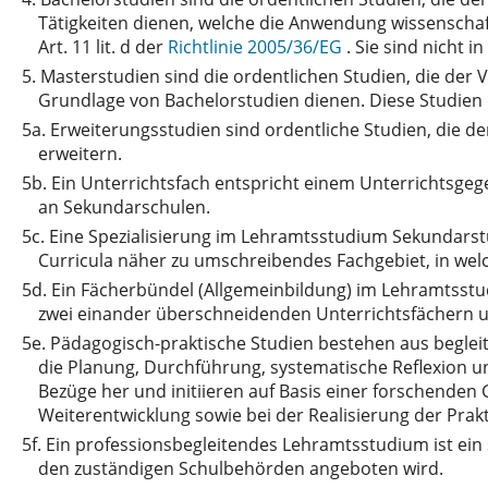
Tätigkeiten dienen, welche die Anwendung wissenschaf
Art. 11 lit. d der
Richtlinie 2005/36/EG
. Sie sind nicht i
5.
Masterstudien sind die ordentlichen Studien, die der
Grundlage von Bachelorstudien dienen. Diese Studien er
5a.
Erweiterungsstudien sind ordentliche Studien, die
erweitern.
5b.
Ein Unterrichtsfach entspricht einem Unterrichtsg
an Sekundarschulen.
5c.
Eine Spezialisierung im Lehramtsstudium Sekundarstu
Curricula näher zu umschreibendes Fachgebiet, in wel
5d.
Ein Fächerbündel (Allgemeinbildung) im Lehramtsstu
zwei einander überschneidenden Unterrichtsfächern un
5e.
Pädagogisch-praktische Studien bestehen aus begleit
die Planung, Durchführung, systematische Reflexion un
Bezüge her und initiieren auf Basis einer forschenden
Weiterentwicklung sowie bei der Realisierung der Prakt
5f.
Ein professionsbegleitendes Lehramtsstudium ist ein
den zuständigen Schulbehörden angeboten wird.