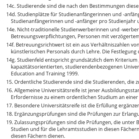
14c.
Studierende sind die nach den Bestimmungen diese
14d.
Studienplätze für Studienanfängerinnen und -anfänge
Studienanfängerinnen und -anfänger pro Studienjahr u
14e.
Nicht-traditionelle Studienwerberinnen und -werbe
Betreuungsverpflichtungen, Personen mit verzögertem
14f.
Betreuungsrichtwert ist ein aus Verhältniszahlen v
künstlerischen Personals durch Lehre. Die Festlegung
14g.
Studienfeld entspricht grundsätzlich dem Kriterium 
kapazitätsorientierten, studierendenbezogenen Unive
Education and Training 1999.
15.
Ordentliche Studierende sind die Studierenden, die z
16.
Allgemeine Universitätsreife ist jener Ausbildungsstan
Erfordernisse zu einem ordentlichen Studium an einer 
17.
Besondere Universitätsreife ist die Erfüllung ergän
18.
Ergänzungsprüfungen sind die Prüfungen zur Erlangu
19.
Zulassungsprüfungen sind die Prüfungen, die unter 
Studien und für die Lehramtsstudien in diesen Fächer
diesen Fächern dienen.