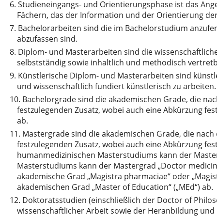
6.
Studieneingangs- und Orientierungsphase ist das An
Fächern, das der Information und der Orientierung de
7.
Bachelorarbeiten sind die im Bachelorstudium anzufer
abzufassen sind.
8.
Diplom- und Masterarbeiten sind die wissenschaftlic
selbstständig sowie inhaltlich und methodisch vertretb
9.
Künstlerische Diplom- und Masterarbeiten sind künstle
und wissenschaftlich fundiert künstlerisch zu arbeiten.
10.
Bachelorgrade sind die akademischen Grade, die nac
festzulegenden Zusatz, wobei auch eine Abkürzung fes
ab.
11.
Mastergrade sind die akademischen Grade, die nach 
festzulegenden Zusatz, wobei auch eine Abkürzung festz
humanmedizinischen Masterstudiums kann der Mastergr
Masterstudiums kann der Mastergrad „Doctor medicinae
akademische Grad „Magistra pharmaciae“ oder „Magiste
akademischen Grad „Master of Education“ („MEd“) ab.
12.
Doktoratsstudien (einschließlich der Doctor of Philo
wissenschaftlicher Arbeit sowie der Heranbildung und