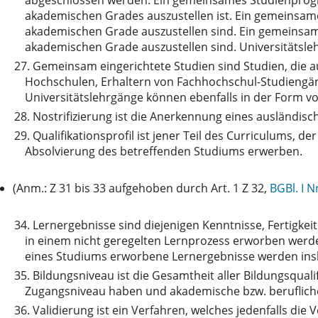
akademischen Grades auszustellen ist. Ein gemeinsam
akademischen Grade auszustellen sind. Ein gemeinsa
akademischen Grade auszustellen sind. Universitäts
27.
Gemeinsam eingerichtete Studien sind Studien, die 
Hochschulen, Erhaltern von Fachhochschul-Studiengäng
Universitätslehrgänge können ebenfalls in der Form 
28.
Nostrifizierung ist die Anerkennung eines ausländis
29.
Qualifikationsprofil ist jener Teil des Curriculums, 
Absolvierung des betreffenden Studiums erwerben.
(Anm.: Z 31 bis 33 aufgehoben durch Art. 1 Z 32,
BGBl. I N
34.
Lernergebnisse sind diejenigen Kenntnisse, Fertigke
in einem nicht geregelten Lernprozess erworben werde
eines Studiums erworbene Lernergebnisse werden insb
35.
Bildungsniveau ist die Gesamtheit aller Bildungsqua
Zugangsniveau haben und akademische bzw. berufliche
36.
Validierung ist ein Verfahren, welches jedenfalls d