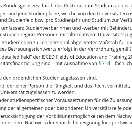
s Bundesgesetzes durch das Rektorat zum Studium an der U
r sind jene Studienplätze, welche von den Universitäten ös
nd Studienfeld bzw. pro Studienjahr und Studium zur Verfü
r umfassen: Studienwerberinnen und -werber mit Behinderu
 Studienbeginn, Personen mit alternativem Universitätszu
on Studierenden zu Lehrpersonal abgeleiteter Maßstab für
 des Betreuungsrichtwerts erfolgt in der Verordnung gemä
„detailed field“ der ISCED Fields of Education and Training
rsitätsfinanzierung sind – mit Ausnahme von
§ 71d
– fachlic
u den ordentlichen Studien zugelassen sind.
d, der einer Person die Fähigkeit und das Recht vermittelt, 
Universität zugelassen zu werden.
zender studienspezifischer Voraussetzungen für die Zulassu
ng der allgemeinen oder besonderen Universitätsreife ode
Berücksichtigung der Vorbildungsmöglichkeiten dem Nachwei
n oder dem Nachweis der sportlichen Eignung für sportwisse