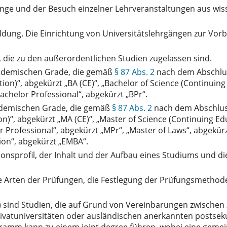
änge und der Besuch einzelner Lehrveranstaltungen aus wis
ldung. Die Einrichtung von Universitätslehrgängen zur Vorb
 die zu den außerordentlichen Studien zugelassen sind.
akademischen Grade, die gemäß
§ 87 Abs. 2
nach dem Abschlus
ion)“, abgekürzt „BA (CE)“, „Bachelor of Science (Continuing
achelor Professional“, abgekürzt „BPr“.
kademischen Grade, die gemäß
§ 87 Abs. 2
nach dem Abschlus
n)“, abgekürzt „MA (CE)“, „Master of Science (Continuing Ed
r Professional“, abgekürzt „MPr“, „Master of Laws“, abgekürz
ion“, abgekürzt „EMBA“.
tionsprofil, der Inhalt und der Aufbau eines Studiums und 
die Arten der Prüfungen, die Festlegung der Prüfungsmeth
nd Studien, die auf Grund von Vereinbarungen zwischen 
ivatuniversitäten oder ausländischen anerkannten postse
ramm kann zu einem joint degree führen, wobei eine gem