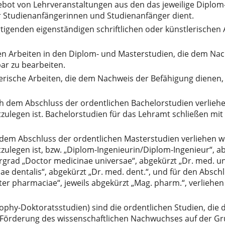
gebot von Lehrveranstaltungen aus den das jeweilige Dipl
r Studienanfängerinnen und Studienanfänger dient.
tigenden eigenständigen schriftlichen oder künstlerischen
hen Arbeiten in den Diplom- und Masterstudien, die dem Na
ar zu bearbeiten.
rische Arbeiten, die dem Nachweis der Befähigung dienen, i
h dem Abschluss der ordentlichen Bachelorstudien verliehe
tzulegen ist. Bachelorstudien für das Lehramt schließen mi
dem Abschluss der ordentlichen Masterstudien verliehen we
ulegen ist, bzw. „Diplom-Ingenieurin/Diplom-Ingenieur“, abg
ad „Doctor medicinae universae“, abgekürzt „Dr. med. uni
 dentalis“, abgekürzt „Dr. med. dent.“, und für den Absc
r pharmaciae“, jeweils abgekürzt „Mag. pharm.“, verliehe
sophy-Doktoratsstudien) sind die ordentlichen Studien, die
 Förderung des wissenschaftlichen Nachwuchses auf der Gr