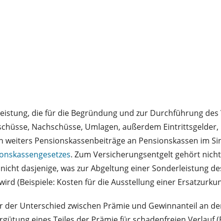
Leistung, die für die Begründung und zur Durchführung des
orschüsse, Nachschüsse, Umlagen, außerdem Eintrittsgelder,
en weiters Pensionskassenbeiträge an Pensionskassen im Si
sionskassengesetzes
. Zum Versicherungsentgelt gehört nicht
nicht dasjenige, was zur Abgeltung einer Sonderleistung de
rd (Beispiele: Kosten für die Ausstellung einer Ersatzurk
r der Unterschied zwischen Prämie und Gewinnanteil an den 
rgütung eines Teiles der Prämie für schadenfreien Verlauf (