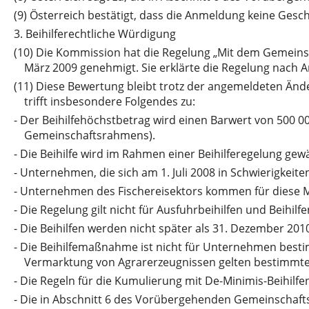
(9)
Österreich bestätigt, dass die Anmeldung keine Gesc
3.
Beihilferechtliche Würdigung
(10)
Die Kommission hat die Regelung „Mit dem Gemein
März 2009 genehmigt. Sie erklärte die Regelung nach
(11)
Diese Bewertung bleibt trotz der angemeldeten Änd
trifft insbesondere Folgendes zu:
-
Der Beihilfehöchstbetrag wird einen Barwert von 500 
Gemeinschaftsrahmens).
-
Die Beihilfe wird im Rahmen einer Beihilferegelung gewä
-
Unternehmen, die sich am 1. Juli 2008 in Schwierigkeit
-
Unternehmen des Fischereisektors kommen für diese Ma
-
Die Regelung gilt nicht für Ausfuhrbeihilfen und Beihi
-
Die Beihilfen werden nicht später als 31. Dezember 2010
-
Die Beihilfemaßnahme ist nicht für Unternehmen bestimm
Vermarktung von Agrarerzeugnissen gelten bestimmte 
-
Die Regeln für die Kumulierung mit De-Minimis-Beihilfe
-
Die in Abschnitt 6 des Vorübergehenden Gemeinschafts