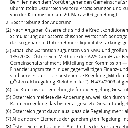
Beihilfen nach dem Vorübergehenden Gemeinschaftsrahm
übermittelte Österreich weitere Präzisierungen und Z
von der Kommission am 20. März 2009 genehmigt.
2.
Beschreibung der Änderung
(2)
Nach Angaben Österreichs sind die Kreditkonditionen 
Stimulierung der österreichischen Wirtschaft benötig
das so genannte Unternehmensliquiditätsstärkungsges
(3)
Staatliche Garantien zugunsten von KMU und großen
185/2008 - Österreich: Methode der AWS GmbH zur Be
Gemeinschaftsrahmens Mitteilung der Kommission — V
Finanzierungsmitteln in der gegenwärtigen Finanz- und
sind bereits durch die bestehende Regelung „Mit d
(„Österreichregelung Kleinbeihilfen“), N 47a/2009 abge
(4)
Die Kommission genehmigte für die Regelung Gesamtm
(5)
Österreich meldete die Änderung an, weil sich durch
Rahmenregelung das bisher angesetzte Gesamtbudget e
(6)
Österreich geht davon aus, dass die Regelung mehr
(7)
Alle anderen Elemente der genehmigten Regelung, ins
(8)
Österreich sagt zu, die in Abschnitt 6 des Vorüberg