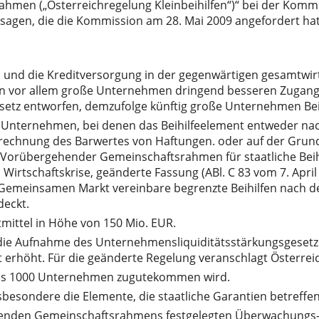
en („Österreichregelung Kleinbeihilfen“)“ bei der Kommiss
usagen, die die Kommission am 28. Mai 2009 angefordert hat
und die Kreditversorgung in der gegenwärtigen gesamtwirts
en vor allem große Unternehmen dringend besseren Zugang 
etz entworfen, demzufolge künftig große Unternehmen Beihi
 Unternehmen, bei denen das Beihilfeelement entweder n
rechnung des Barwertes von Haftungen. oder auf der Grun
orübergehender Gemeinschaftsrahmen für staatliche Beihil
 Wirtschaftskrise, geänderte Fassung (ABl. C 83 vom 7. Apri
em Gemeinsamen Markt vereinbare begrenzte Beihilfen nac
deckt.
ittel in Höhe von 150 Mio. EUR.
 die Aufnahme des Unternehmensliquiditätsstärkungsgesetze
rhöht. Für die geänderte Regelung veranschlagt Österreich
 als 1000 Unternehmen zugutekommen wird.
besondere die Elemente, die staatliche Garantien betreffen
ehenden Gemeinschaftsrahmens festgelegten Überwachungs- u