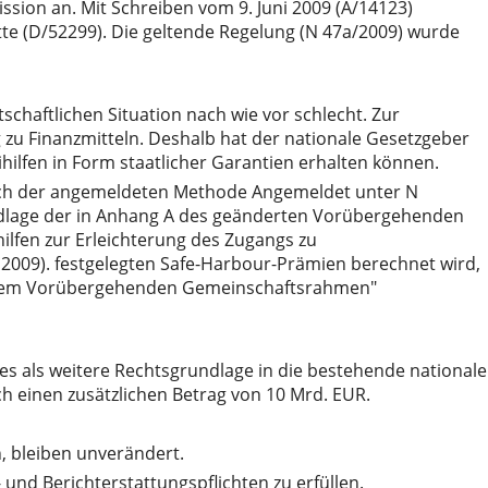
ion an. Mit Schreiben vom 9. Juni 2009 (A/14123)
te (D/52299). Die geltende Regelung (N 47a/2009) wurde
chaftlichen Situation nach wie vor schlecht. Zur
zu Finanzmitteln. Deshalb hat der nationale Gesetzgeber
lfen in Form staatlicher Garantien erhalten können.
ach der angemeldeten Methode Angemeldet unter N
dlage der in Anhang A des geänderten Vorübergehenden
fen zur Erleichterung des Zugangs zu
l 2009). festgelegten Safe-Harbour-Prämien berechnet wird,
h dem Vorübergehenden Gemeinschaftsrahmen"
s als weitere Rechtsgrundlage in die bestehende nationale
 einen zusätzlichen Betrag von 10 Mrd. EUR.
, bleiben unverändert.
nd Berichterstattungspflichten zu erfüllen.