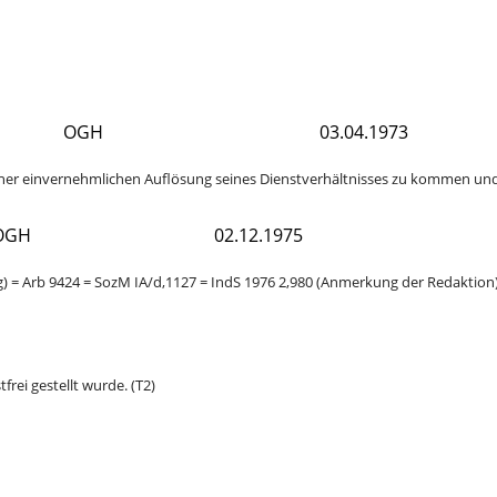
OGH
03.04.1973
ner einvernehmlichen Auflösung seines Dienstverhältnisses zu kommen und i
OGH
02.12.1975
 = Arb 9424 = SozM IA/d,1127 = IndS 1976 2,980 (Anmerkung der Redaktion)
frei gestellt wurde. (T2)