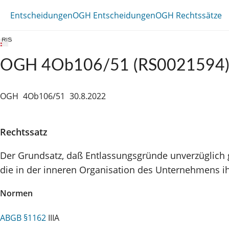
Entscheidungen
OGH Entscheidungen
OGH Rechtssätze
OGH 4Ob106/51 (RS0021594
OGH
4Ob106/51
30.8.2022
Rechtssatz
Der Grundsatz, daß Entlassungsgründe unverzüglich g
die in der inneren Organisation des Unternehmens i
Normen
ABGB §1162
IIIA