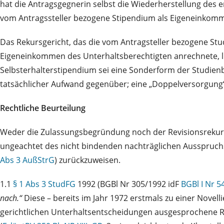
hat die Antragsgegnerin selbst die Wiederherstellung des er
vom Antragssteller bezogene Stipendium als Eigeneinkomm
Das Rekursgericht, das die vom Antragsteller bezogene Stu
Eigeneinkommen des Unterhaltsberechtigten anrechnete, li
Selbsterhalterstipendium sei eine Sonderform der Studienb
tatsächlicher Aufwand gegenüber; eine „Doppelversorgung“
Rechtliche Beurteilung
Weder die Zulassungsbegründung noch der Revisionsrekurs
ungeachtet des nicht bindenden nachträglichen Ausspruchs 
Abs 3 AußStrG
) zurückzuweisen.
1.1
§ 1 Abs 3 StudFG
1992 (BGBl Nr 305/1992 idF
BGBl I Nr 5
nach.“
Diese – bereits im Jahr 1972 erstmals zu einer Novell
gerichtlichen Unterhaltsentscheidungen ausgesprochene Red