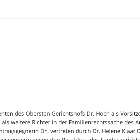
nten des Obersten Gerichtshofs Dr. Hoch als Vorsitz
ls weitere Richter in der Familienrechtssache des Ant
Antragsgegnerin D*, vertreten durch Dr. Helene Klaar
agsgegnerin gegen den Beschluss des Landesgerichts 