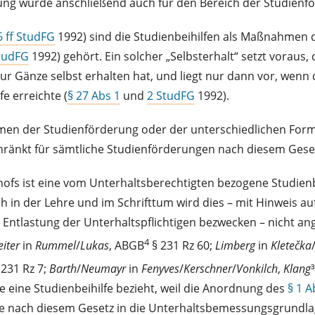
ellung wurde anschließend auch für den Bereich der Studi
6 ff StudFG
1992) sind die Studienbeihilfen als Maßnahmen 
StudFG
1992) gehört. Ein solcher „Selbsterhalt“ setzt voraus
 zur Gänze selbst erhalten hat, und liegt nur dann vor, we
e erreichte (
§ 27 Abs 1
und
2 StudFG
1992).
en der Studienförderung oder der unterschiedlichen Forme
ränkt für sämtliche Studienförderungen nach diesem Gesetz, 
ofs ist eine vom Unterhaltsberechtigten bezogene Studien
ch in der Lehre und im Schrifttum wird dies – mit Hinweis 
 Entlastung der Unterhaltspflichtigen bezwecken – nicht an
4
eiter
in
Rummel
/
Lukas
, ABGB
§ 231 Rz 60;
Limberg
in
Kletečka
 231 Rz 7;
Barth
/
Neumayr
in
Fenyves
/
Kerschner
/
Vonkilch
,
Klang
ge eine Studienbeihilfe bezieht, weil die Anordnung des
§ 1 
lfe nach diesem Gesetz in die Unterhaltsbemessungsgrundla