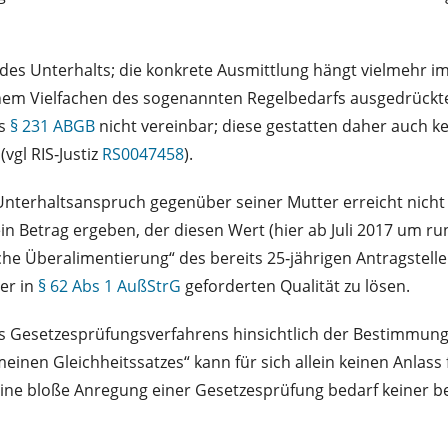
 des Unterhalts; die konkrete Ausmittlung hängt vielmehr im
nem Vielfachen des sogenannten Regelbedarfs ausgedrückte
es
§ 231 ABGB
nicht vereinbar; diese gestatten daher auch k
vgl RIS‑Justiz
RS0047458
).
nterhaltsanspruch gegenüber seiner Mutter erreicht nicht d
 Betrag ergeben, der diesen Wert (hier ab Juli 2017 um run
che Überalimentierung“ des bereits 25‑jährigen Antragstelle
er in
§ 62 Abs 1 AußStrG
geforderten Qualität zu lösen.
ines Gesetzesprüfungsverfahrens hinsichtlich der Bestimmun
inen Gleichheitssatzes“ kann für sich allein keinen Anlass
ine bloße Anregung einer Gesetzesprüfung bedarf keiner b