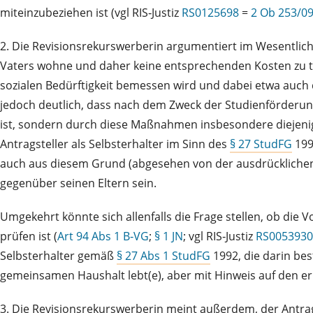
miteinzubeziehen ist (vgl RIS‑Justiz
RS0125698
=
2 Ob 253/0
2. Die Revisionsrekurswerberin argumentiert im Wesentlichen
Vaters wohne und daher keine entsprechenden Kosten zu trag
sozialen Bedürftigkeit bemessen wird und dabei etwa auch d
jedoch deutlich, dass nach dem Zweck der Studienförderung
ist, sondern durch diese Maßnahmen insbesondere diejeni
Antragsteller als Selbsterhalter im Sinn des
§ 27 StudFG
199
auch aus diesem Grund (abgesehen von der ausdrückliche
gegenüber seinen Eltern sein.
Umgekehrt könnte sich allenfalls die Frage stellen, ob die 
prüfen ist (
Art 94 Abs 1 B‑VG
;
§ 1 JN
; vgl RIS‑Justiz
RS0053930
Selbsterhalter gemäß
§ 27 Abs 1 StudFG
1992, die darin bes
gemeinsamen Haushalt lebt(e), aber mit Hinweis auf den e
3. Die Revisionsrekurswerberin meint außerdem, der Antrag