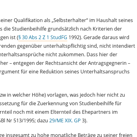
iner Qualifikation als „Selbsterhalter“ im Haushalt seines
 die Studienbeihilfe grundsätzlich nach Kriterien der
en ist (
§ 30 Abs 2 Z 1 StudFG
1992). Gerade daraus wird
nden gegenüber unterhaltspflichtig sind, nicht intendiert
nterhaltsansprüche nicht zukommen. Dass hier der
aher – entgegen der Rechtsansicht der Antragsgegnerin –
rgument für eine Reduktion seines Unterhaltsanspruchs
zw in welcher Höhe) vorlagen, was jedoch hier nicht zu
ussetzung für die Zuerkennung von Studienbeihilfe für
nteil noch mit einem Elternteil des Ehepartners im
GBl Nr 513/1995; dazu
29/ME XIX. GP
3).
ge insgesamt zu hohe monatliche Beträge zu seiner freien