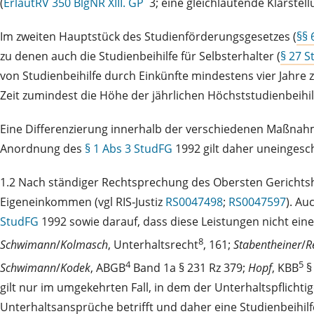
(
ErläutRV 350 BlgNR XIII. GP
3; eine gleichlautende Klarst
Im zweiten Hauptstück des Studienförderungsgesetzes (
§§ 
zu denen auch die Studienbeihilfe für Selbsterhalter (
§ 27 
von Studienbeihilfe durch Einkünfte mindestens vier Jahre
Zeit zumindest die Höhe der jährlichen Höchststudienbeihilf
Eine Differenzierung innerhalb der verschiedenen Maßnahm
Anordnung des
§ 1 Abs 3 StudFG
1992 gilt daher uneingesch
1.2 Nach ständiger Rechtsprechung des Obersten Gerichtsh
Eigeneinkommen (vgl RIS‑Justiz
RS0047498
;
RS0047597
). Au
StudFG
1992 sowie darauf, dass diese Leistungen nicht eine
8
Schwimann
/
Kolmasch
, Unterhaltsrecht
, 161;
Stabentheiner
/
R
4
5
Schwimann
/
Kodek
, ABGB
Band 1a § 231 Rz 379;
Hopf
, KBB
§
gilt nur im umgekehrten Fall, in dem der Unterhaltspflichti
Unterhaltsansprüche betrifft und daher eine Studienbeihi