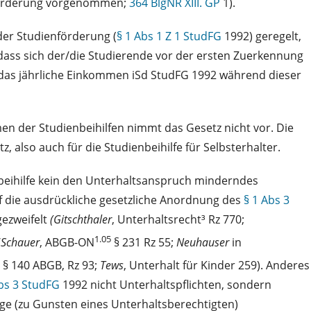
enförderung vorgenommen;
364 BlgNR XIII. GP
1).
der Studienförderung (
§ 1 Abs 1 Z 1 StudFG
1992) geregelt,
, dass sich der/die Studierende vor der ersten Zuerkennung
nn das jährliche Einkommen iSd StudFG 1992 während dieser
n der Studienbeihilfen nimmt das Gesetz nicht vor. Die
also auch für die Studienbeihilfe für Selbsterhalter.
beihilfe kein den Unterhaltsanspruch minderndes
auf die ausdrückliche gesetzliche Anordnung des
§ 1 Abs 3
gezweifelt
(Gitschthaler
, Unterhaltsrecht³ Rz 770;
1.05
/
Schauer
, ABGB-ON
§ 231 Rz 55;
Neuhauser
in
³ § 140 ABGB, Rz 93;
Tews
, Unterhalt für Kinder 259). Anderes
Abs 3 StudFG
1992 nicht Unterhaltspflichten, sondern
ge (zu Gunsten eines Unterhaltsberechtigten)