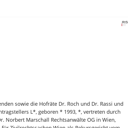
enden sowie die Hofräte Dr. Roch und Dr. Rassi und
ragstellers L*, geboren * 1993, *, vertreten durch
 Dr. Norbert Marschall Rechtsanwälte OG in Wien,
für Zivilrechtssachen Wien als Rekursgericht vom