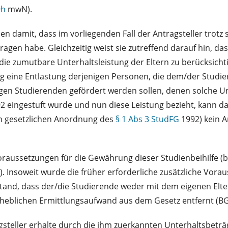
9h
mwN).
 damit, dass im vorliegenden Fall der Antragsteller trotz se
en habe. Gleichzeitig weist sie zutreffend darauf hin, dass
ie zumutbare Unterhaltsleistung der Eltern zu berücksichtig
 eine Entlastung derjenigen Personen, die dem/der Studiere
gen Studierenden gefördert werden sollen, denen solche U
2 eingestuft wurde und nun diese Leistung bezieht, kann d
n gesetzlichen Anordnung des
§ 1 Abs 3 StudFG
1992) kein A
Voraussetzungen für die Gewährung dieser Studienbeihilfe (b
). Insoweit wurde die früher erforderliche zusätzliche Vora
tand, dass der/die Studierende weder mit dem eigenen Elter
rheblichen Ermittlungsaufwand aus dem Gesetz entfernt (B
steller erhalte durch die ihm zuerkannten Unterhaltsbeträ